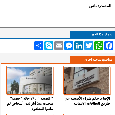
المصدر: تاس
شارك هذا الخبر :
Facebook
WhatsApp
Twitter
LinkedIn
Messenger
Email
Skype
انشر
مواضيع ساخنة اخرى
الإفتاء: حكم شراء الأضحية عن
" الصحة " : 97 حالة “حصبة”
طريق البطاقات الائتمانية
سجلت منذ أيار لدى أشخاص لم
يتلقوا المطعوم