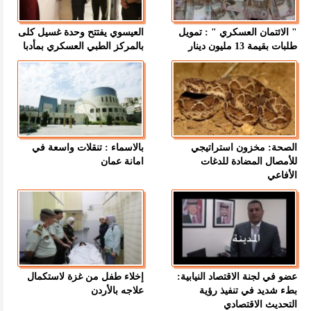
" الائتمان العسكري " : تمويل
العيسوي يفتتح وحدة غسيل كلى
طلبات بقيمة 13 مليون دينار
بالمركز الطبي العسكري بمأدبا
الصحة: مخزون استراتيجي
بالاسماء : تنقلات واسعة في
للأمصال المضادة للدغات
امانة عمان
الأفاعي
عضو في لجنة الاقتصاد النيابية:
إخلاء طفل من غزة لاستكمال
بطء شديد في تنفيذ رؤية
علاجه بالأردن
التحديث الاقتصادي