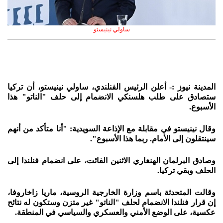
ساولي نينيستو
المدينة نيوز :- أعلن الرئيس الفنلندي، ساولي نينيستو، أن تركيا
ستصادق على طلب هلسنكي الانضمام إلى حلف "الناتو" هذا
الأسبوع.
وقال نينيستو في مقابلة مع الإذاعة السويدية: "أنا متأكد من أنهم
سينتقلون إلى الأمام. ربما هذا الأسبوع".
وصادق البرلمان الهنغاري الاثنين الفائت، على انضمام فنلندا إلى
الحلف وبقي تركيا.
وقالت المتحدثة باسم وزارة الخارجية الروسية، ماريا زاخاروفا،
إن قرار فنلندا الانضمام لحلف "الناتو" غير متزن وستكون له نتائح
عكسية، على الوضع الأمني والعسكري والسياسي في المنطقة.