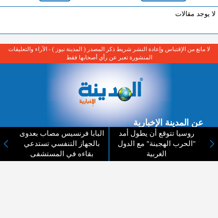
لا يوجد مقالات
لا مانع من الإقتباس وإعادة النشر شريط ذكر المصدر ( المدينة نيوز ) - الآراء والتعليقات
المنشورة تعبر عن رأي أصحابها فقط
عن المدينة الإخبارية
روسيا تتوقع أن يطول أمد
البابا فرنسيس مصاب بعدوى
المدينة الإخبارية صحيفة الكترونية شاملة تابعة لشركة قنوات البث
"الحرب الهجينة" مع الدول
بالجهاز التنفسي تستدعي
الاردنية تنقل الاخبار المحلية الأردنية وأخبار فلسطين وأبرز الأخبار
الغربية
بقاءه في المستشفى
العربية والدولية لحظة حدوثها بمهنية رفيعة ليكون العالم بما يجري
فيه وحوله بين يديكم بالكلمة والصورة من مصادرها الحقيقية.
عن الشركة
اتصل بنا
الهيكل التنظيمي