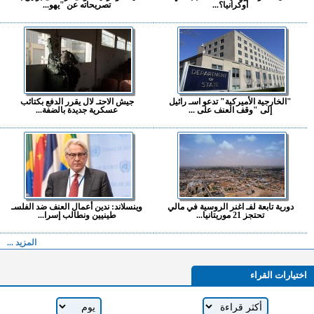
أوكرانيا؟...
تصريحاته عن "يهو...
"الخارجية الأميركية" تدعو اسـ رائيل
جيش الاحتـ لال يقرر الدفع بكتائب
إلى "وقف العنف على ...
عسكرية جديدة بالضفة...
دورية تابعة لفـ اغنر الروسية في مالي
وينسلاند: ندين أعمال العنف ضد الفلسـ
تحتجز 21 موريتانيا...
طينيين ونطالب إسرا...
المزيد ...
اختيارات القراء