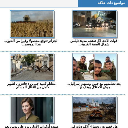
مواضيع ذات علاقة
قوات الاحتـ لال تقتحم مدينة نابلس
الجزائر تتوقع محصولا وفيرا من الحبوب
شمال الضفة الغربية...
هذا الموسم...
بعد تضامنهم مع جنين وسبهم إسرائيل..
مقاتلو كتيبة جنـ ين : جاهزون لشهر
جيش الاحتلال يوقف ع...
كامل من القتال المستم...
هل خسرت روسيا 4 آلاف دبابة في
سيدة أوكرانيا الأولى ترد على بوتين بعد