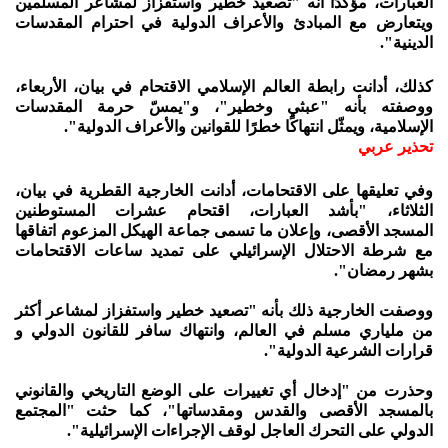
العبارات، مؤكدًا أنه "تصعيد خطير واستفزاز لمشاعر المسلمين
ويتعارض مع المبادئ والأعراف الدولية في احترام المقدسات
الدينية".
كذلك، أدانت رابطة العالم الإسلامي الاقتحام في بيان، الأربعاء،
ووصفته بأنه "عبثي وخطير"، و"يمسّ حرمة المقدسات
الإسلامية، ويمثّل انتهاكًا خطرًا للقوانين والأعراف الدولية".
تحذير عربي
وفي تعليقها على الاقتحامات، أدانت الخارجية القطرية في بيان،
الثلاثاء، "بأشد العبارات، اقتحام عشرات المستوطنين
المسجد الأقصى، وإعلان ما تسمى جماعة الهيكل المزعوم اتفاقها
مع شرطة الاحتلال الإسرائيلي على تمديد ساعات الاقتحامات
بشهر رمضان".
ووصفت الخارجية ذلك بأنه "تصعيد خطير واستفزاز لمشاعر أكثر
من ملياري مسلم في العالم، وانتهاك سافر للقانون الدولي و
قرارات الشرعية الدولية".
وحذرت من "إدخال أي تغييرات على الوضع التاريخي والقانوني
بالمسجد الأقصى والقدس ومقدساتها"، كما حثت "المجتمع
الدولي على التحرك العاجل لوقف الإجراءات الإسرائيلية".