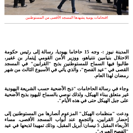
اقتحامات يومية يشهدها المسجد الأقصى من المستوطنين
المدينة نيوز :-
وجه 15 حاخاما يهوديا، رسالة إلى رئيس حكومة
الاحتلال بنيامين نتنياهو، ووزير الأمن القومي إيتمار بن غفير،
طالبوا فيها السماح للمستوطنين بذبح "القرابين" في المسجد
القصى في "عيد الفصح"، والذي يأتي في الأسبوع الثالث من شهر
رمضان لهذا العام.
وجاء في رسالة الحاخامات "ذبح الأضحية حسب الشريعة اليهودية
غير متعلق ببناء الهيكل، ولذلك نوصي بالسماح لليهود بذبح الأضحية
على جبل الهيكل حتى في هذه الأيام".
ودعت "منظمات الهيكل" المزعوم أنصارها من المستوطنين إلى
إحضار القرابين، والتجمع عند أبواب المسجد الأقصى، مساء
الأربعاء المقبل 5 نيسان/ أبريل المقبل، وذلك تمهيدا لذبحها في عيد
"الفصح العبري".