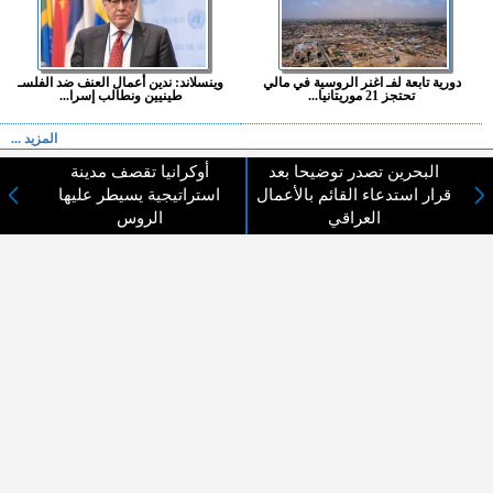
دورية تابعة لفـ اغنر الروسية في مالي
وينسلاند: ندين أعمال العنف ضد الفلسـ
تحتجز 21 موريتانيا...
طينيين ونطالب إسرا...
المزيد ...
البحرين تصدر توضيحا بعد
أوكرانيا تقصف مدينة
اختيارات القراء
قرار استدعاء القائم بالأعمال
استراتيجية يسيطر عليها
العراقي
الروس
لا يوجد مقالات
لا مانع من الإقتباس وإعادة النشر شريط ذكر المصدر ( المدينة نيوز ) - الآراء والتعليقات
المنشورة تعبر عن رأي أصحابها فقط