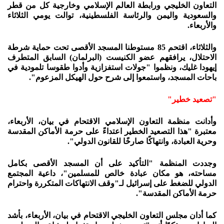
التعاون الخليجي ورابطة العالم الإسلامي وخارجية كل من قطر
والسعودية واليمن والرئاسة الفلسطينية، توالت يومي الثلاثاء
والأربعاء.
والثلاثاء، اقتحم 85 مستوطنا المسجد الأقصى تحت حماية شرطة
الاحتلال، يرافقهم عضو الكنيست (البرلمان) السابق المتطرف
إيهودا غليك، ونظموا "جولات استفزازية وأدوا طقوسا تلمودية في
باحات المسجد، واستمعوا إلى شرح حول الهيكل المزعوم".
"تصعيد خطير"
وأدانت منظمة التعاون الإسلامي الاقتحام في بيان، الأربعاء،
معتبرة "هذا التصعيد الخطير اعتداءً على حرمة الأماكن المقدسة
وحرية العبادة، وانتهاكًا صارخًا للقانون الدولي".
وجددت المنظمة "التأكيد على أن المسجد الأقصى بكامل
مساحته، هو مكان عبادة خالص للمسلمين"، داعية المجتمع
الدولي للضغط على إسرائيل لـ"وقف الانتهاكات المتكررة واحترام
حرمة الأماكن المقدسة".
كما أدان مجلس التعاون الخليجي الاقتحام في بيان، الأربعاء، بأشد