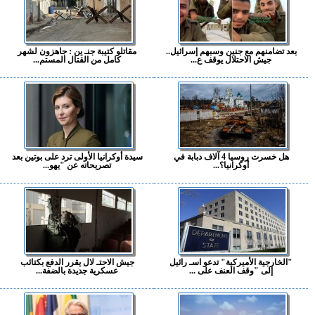
بعد تضامنهم مع جنين وسبهم إسرائيل..
مقاتلو كتيبة جنـ ين : جاهزون لشهر
جيش الاحتلال يوقف ع...
كامل من القتال المستم...
هل خسرت روسيا 4 آلاف دبابة في
سيدة أوكرانيا الأولى ترد على بوتين بعد
أوكرانيا؟...
تصريحاته عن "يهو...
"الخارجية الأميركية" تدعو اسـ رائيل
جيش الاحتـ لال يقرر الدفع بكتائب
إلى "وقف العنف على ...
عسكرية جديدة بالضفة...