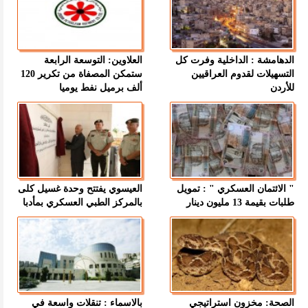
الدهامشة : الداخلية وفرت كل
العلاوين: التوسعة الرابعة
التسهيلات لقدوم العراقيين
ستمكن المصفاة من تكرير 120
للأردن
ألف برميل نفط يوميا
" الائتمان العسكري " : تمويل
العيسوي يفتتح وحدة غسيل كلى
طلبات بقيمة 13 مليون دينار
بالمركز الطبي العسكري بمأدبا
الصحة: مخزون استراتيجي
بالاسماء : تنقلات واسعة في