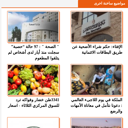
مواضيع ساخنة اخرى
الإفتاء: حكم شراء الأضحية عن
" الصحة " : 97 حالة “حصبة”
طريق البطاقات الائتمانية
سجلت منذ أيار لدى أشخاص لم
يتلقوا المطعوم
الملكة في يوم اللاجىء العالمي
3341طن خضار وفواكه ترد
: دعونا نتأمل في معاناة الأمهات
للسوق المركزي الثلاثاء - اسعار
والرضع