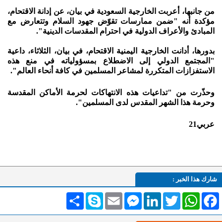
من جانبها، أعربت الخارجية السعودية في بيان، عن إدانة الاقتحام،
مؤكدة أنه "ضمن ممارسات تقوّض جهود السلام وتتعارض مع
المبادئ والأعراف الدولية في احترام المقدسات الدينية".
بدورها، أدانت الخارجية اليمنية الاقتحام، في بيان، الثلاثاء، داعية
"المجتمع الدولي إلى الاضطلاع بمسؤولياته في منع هذه
الاستفزازات المتكررة لمشاعر المسلمين في كافة أنحاء العالم".
وحذّرت من "تداعيات هذه الانتهاكات لحرمة الأماكن المقدسة
وحرمة هذا الشهر المقدس لدى المسلمين".
عربي21
شارك هذا الخبر :
Facebook
WhatsApp
Twitter
LinkedIn
Messenger
Email
Skype
انشر