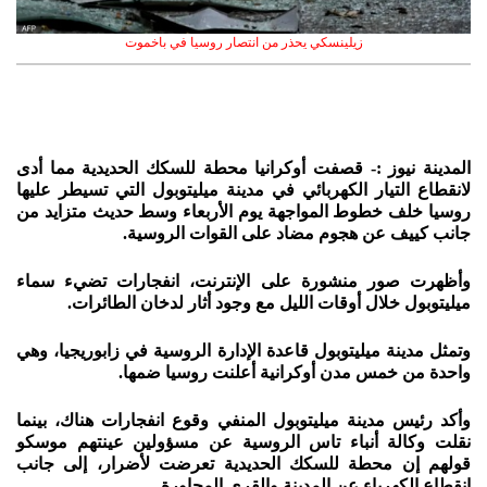
زيلينسكي يحذر من انتصار روسيا في باخموت
المدينة نيوز :- قصفت أوكرانيا محطة للسكك الحديدية مما أدى
لانقطاع التيار الكهربائي في مدينة ميليتوبول التي تسيطر عليها
روسيا خلف خطوط المواجهة يوم الأربعاء وسط حديث متزايد من
جانب كييف عن هجوم مضاد على القوات الروسية.
وأظهرت صور منشورة على الإنترنت، انفجارات تضيء سماء
ميليتوبول خلال أوقات الليل مع وجود أثار لدخان الطائرات.
وتمثل مدينة ميليتوبول قاعدة الإدارة الروسية في زابوريجيا، وهي
واحدة من خمس مدن أوكرانية أعلنت روسيا ضمها.
وأكد رئيس مدينة ميليتوبول المنفي وقوع انفجارات هناك، بينما
نقلت وكالة أنباء تاس الروسية عن مسؤولين عينتهم موسكو
قولهم إن محطة للسكك الحديدية تعرضت لأضرار، إلى جانب
انقطاع الكهرباء عن المدينة والقرى المجاورة.