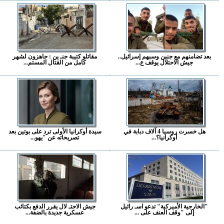
بعد تضامنهم مع جنين وسبهم إسرائيل..
مقاتلو كتيبة جنـ ين : جاهزون لشهر
جيش الاحتلال يوقف ع...
كامل من القتال المستم...
هل خسرت روسيا 4 آلاف دبابة في
سيدة أوكرانيا الأولى ترد على بوتين بعد
أوكرانيا؟...
تصريحاته عن "يهو...
"الخارجية الأميركية" تدعو اسـ رائيل
جيش الاحتـ لال يقرر الدفع بكتائب
إلى "وقف العنف على ...
عسكرية جديدة بالضفة...