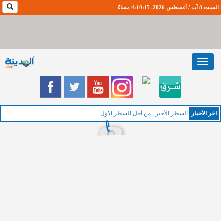
السبت 8 آب / أغسطس 2026. 4:10:16 مساءً
Toggle
navigation
اخر اﻷخبار
السطر الأخير...من أجل السطر الأول