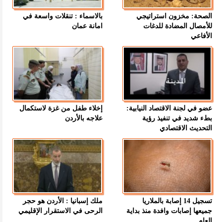
الصحة: مخزون استراتيجي
بالاسماء : تنقلات واسعة في
للأمصال المضادة للدغات
امانة عمان
الأفاعي
عضو في لجنة الاقتصاد النيابية:
إخلاء طفل من غزة لاستكمال
بطء شديد في تنفيذ رؤية
علاجه بالأردن
التحديث الاقتصادي
تسجيل 14 إصابة بالملاريا
ملك إسبانيا : الأردن هو حجر
جميعها إصابات وافدة منذ بداية
الرحى في الاستقرار الإقليمي
العام