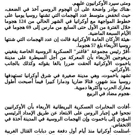
ومتى سيرد الأوكرانيون عليهم.
-هناك بوادر واضحة على أن الهجوم الروسي آخذ في الضعف،
حيث انخفض متوسط عدد الهجمات التي تشنها روسيا يوميا على
خطوط المواجهة مع أوكرانيا في الشهر الحالي من 124 هجوما
خلال الفترة من الأول حتى السابع من مارس إلى 69 هجوما في
الأيام السبعة الماضية.
-هيئة الأركان العامة الأوكرانية قالت إن عدد الهجمات التي شنتها
روسيا الأربعاء بلغ 57 هجوما.
-أقرّ رئيس مجموعة "فاغنر" العسكرية الروسية الخاصة يفغيني
بريغوجين الأربعاء بأن المعركة من أجل السيطرة على مدينة
باخموت الأوكرانية ألحقت ضررا بالغا بقواته وكذلك بالجانب
-الأوكراني.
تشهد باخموت، وهي مدينة صغيرة في شرق أوكرانيا تستهدفها
روسيا منذ شهور، قتالا ضاريا ودمارا كبيرا فيما أصبحت أطول
معارك الحرب وأكثرها دموية.
-هجوم مضاد في الربيع
-أفادت المخابرات العسكرية البريطانية الأربعاء بأن الأوكرانيين
نجحوا في إجبار الروس على الابتعاد عن طريق الإمداد الرئيسي
المؤدي إلى باخموت وإن الهجمات الروسية في المدينة آخذة في
الانخفاض.
-استلمت أوكرانيا منذ أيام أول دفعة من دبابات القتال الغربية