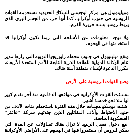
وميليتوبول هي مركز لوجستي للسكك الحديدية تستخدمه القوات
الروسية في جنوب أوكرانيا، كما أنها جزء من الجسر البري الذي
يربط روسيا بشبه جزيرة القرم.
ولا توجد معلومات عن الأسلحة التي ربما تكون أوكرانيا قد
استخدمتها في الهجوم.
وتقع ميليتوبول في جنوب محطة زابوريجيا النووية التي زارها مدير
عام الوكالة الدولية للطاقة الذرية التابعة للأمم المتحدة الأربعاء،
مكررا الدعوة لإنشاء منطقة آمنة هناك.
وضع القوات الروسية على الأرض
-تشبثت القوات الأوكرانية في مواقعها الدفاعية منذ آخر تقدم كبير
لها منذ نحو خمسة أشهر.
-شنت موسكو هجمات خلال هذه الفترة باستخدام مئات الآلاف من
جنود الاحتياط وآلاف المقاتلين الذين جندتهم شركة "فاغنر"
العسكرية الخاصة.
-مع دخول فصل الربيع، لا تزال هناك تساؤلات عن المدة التي
يمكن للروس أن يستمروا فيها في الهجوم على الأراضي الأوكرانية