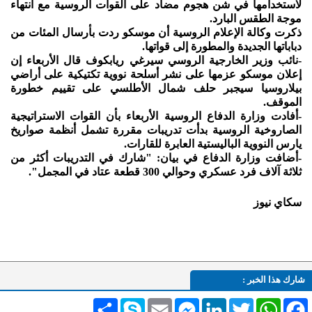
لاستخدامها في شن هجوم مضاد على القوات الروسية مع انتهاء
موجة الطقس البارد.
ذكرت وكالة الإعلام الروسية أن موسكو ردت بأرسال المئات من
دباباتها الجديدة والمطورة إلى قواتها.
-نائب وزير الخارجية الروسي سيرغي ريابكوف قال الأربعاء إن
إعلان موسكو عزمها على نشر أسلحة نووية تكتيكية على أراضي
بيلاروسيا سيجبر حلف شمال الأطلسي على تقييم خطورة
الموقف.
-أفادت وزارة الدفاع الروسية الأربعاء بأن القوات الاستراتيجية
الصاروخية الروسية بدأت تدريبات مقررة تشمل أنظمة صواريخ
يارس النووية الباليستية العابرة للقارات.
-أضافت وزارة الدفاع في بيان: "شارك في التدريبات أكثر من
ثلاثة آلاف فرد عسكري وحوالي 300 قطعة عتاد في المجمل".
سكاي نيوز
شارك هذا الخبر :
Facebook
WhatsApp
Twitter
LinkedIn
Messenger
Email
Skype
انشر