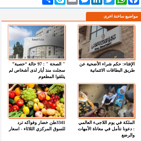
مواضيع ساخنة اخرى
الإفتاء: حكم شراء الأضحية عن
" الصحة " : 97 حالة “حصبة”
طريق البطاقات الائتمانية
سجلت منذ أيار لدى أشخاص لم
يتلقوا المطعوم
الملكة في يوم اللاجىء العالمي
3341طن خضار وفواكه ترد
: دعونا نتأمل في معاناة الأمهات
للسوق المركزي الثلاثاء - اسعار
والرضع