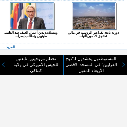
دورية تابعة لفـ اغنر الروسية في مالي
وينسلاند: ندين أعمال العنف ضد الفلسـ
تحتجز 21 موريتانيا...
طينيين ونطالب إسرا...
المزيد ...
المستوطنون يحشدون لـ"ذبح
تحطم مروحيتين تابعتين
اختيارات القراء
القرابين" في المسجد الأقصى
للجيش الأميركي في ولاية
الأربعاء المقبل
كنتاكي
لا يوجد مقالات
لا مانع من الإقتباس وإعادة النشر شريط ذكر المصدر ( المدينة نيوز ) - الآراء والتعليقات
المنشورة تعبر عن رأي أصحابها فقط