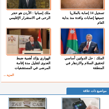
تسجيل 14 إصابة بالملاريا
ملك إسبانيا : الأردن هو حجر
جميعها إصابات وافدة منذ بداية
الرحى في الاستقرار الإقليمي
العام
الملك : حل الدولتين أساسي
الهواري يؤكد أهمية ضبط
لتحقيق السلام والازدهار في
العدوى لتقليل مدة إقامة
المنطقة
المرضى في المستشفيات
المزيد ...
مواضيع ذات علاقة