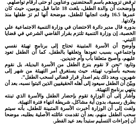
ترفض تزويدهم باسم المحتضنين وعناوين أو حتى أرقام تواصلهم.
وأوضحت أن والدة الطفل، بلغت 18 عاما قبل يومين، حيث كان
عمرها 16.5 وقت انجابها للطفل، موضحة أنها لم ترَ طفلها منذ
ولادتها.
بدوره قال مدير دائرة الاحتضان في وزارة التنمية الاجتماعية علي
الخصبة، إن وزارة التنمية تلتزم بقرار القاضي الشرعي في قضايا
التبني.
وأوضح أن الأسرة المتبينة تحتاج إلى برنامج تهيئة نفسي
واجتماعي، بسبب تعودها وتعلقها بالطفل، كما أن الطفل تعود
عليهم، وأصبح متعلقا بأب وأم جديدين.
وتابع: “نحن لا نقوم بنزع الطفل من الأسرة البديلة، بل نقوم
بسحبه بأسلوب تهيئة، حيث يستغرق أمر التهيئة من شهر إلى
شهرين، وبعد ذلك يتم اصدار قرار قضائي لسحب الطفل”.
وبيّنَ أن الطفل سيعود إلى أهله الحقيقيين الذين اثبتوا نسبه، بعد أن
ينتهي برنامج التهيئة.
وأشار إلى أن الوزارة تقوم بإحضار الطفل والأسرة الذي تبنته
بطرق رسمية، بدون أية مشاكل، شريطة انتهاء فترة التهيئة.
ولفت إلى أن الوزارة أخبرت الأسرة المتبينة للطفل، بأنه سيتم
سحب الطفل منهم، بعد أن تقدمت عائلته الأصلية بطلبه، موضحا
أن إجراءات التسليم ستبدأ بعد عيد الفطر.