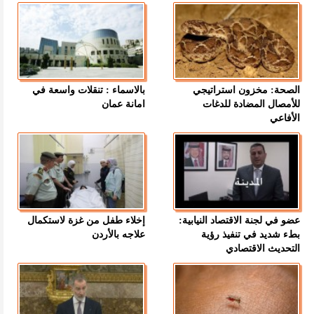
الصحة: مخزون استراتيجي
بالاسماء : تنقلات واسعة في
للأمصال المضادة للدغات
امانة عمان
الأفاعي
عضو في لجنة الاقتصاد النيابية:
إخلاء طفل من غزة لاستكمال
بطء شديد في تنفيذ رؤية
علاجه بالأردن
التحديث الاقتصادي