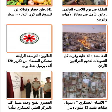
الملكة في يوم اللاجىء العالمي
3341طن خضار وفواكه ترد
: دعونا نتأمل في معاناة الأمهات
للسوق المركزي الثلاثاء - اسعار
والرضع
الدهامشة : الداخلية وفرت كل
العلاوين: التوسعة الرابعة
التسهيلات لقدوم العراقيين
ستمكن المصفاة من تكرير 120
للأردن
ألف برميل نفط يوميا
" الائتمان العسكري " : تمويل
العيسوي يفتتح وحدة غسيل كلى
طلبات بقيمة 13 مليون دينار
بالمركز الطبي العسكري بمأدبا