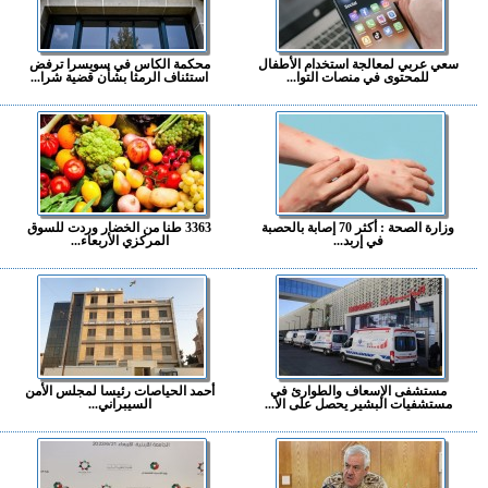
سعي عربي لمعالجة استخدام الأطفال
محكمة الكاس في سويسرا ترفض
للمحتوى في منصات التوا...
استئناف الرمثا بشأن قضية شرا...
وزارة الصحة : أكثر 70 إصابة بالحصبة
3363 طنا من الخضار وردت للسوق
في إربد...
المركزي الأربعاء...
مستشفى الإسعاف والطوارئ في
أحمد الحياصات رئيسا لمجلس الأمن
مستشفيات البشير يحصل على الا...
السيبراني...