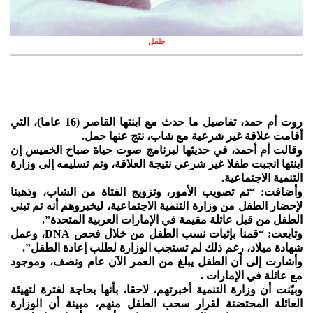
طفل
روت أم حمد، تفاصيل ما حدث مع ابنتها القاصر (16 عاما)، التي
أقامت علاقة غير شرعية مع شاب، نتج عنها حمل.
وقالت أم أحمد، في حديثها لبرنامج صوت حياة صباح الخميس إن
ابنتها انجبت طفلا غير شرعي نتيجة العلاقة، وتم تسليمه إلى وزارة
التنمية الاجتماعية.
وأضافت: “تم تصويب الأمور، وتزويج الفتاة من الشاب، وذهبنا
لإحضار الطفل من وزارة التنمية الاجتماعية، ليخبروهم أنه تم تبني
الطفل من قبل عائلة مقيمة في الإمارات العربية المتحدة”.
وتابعت: “قمنا بإثبات نسب الطفل من خلال فحص DNA، وعمل
شهادة ميلاد، رغم ذلك لم تستجب الوزارة لطلب إعادة الطفل”.
وأشارت إلى أن الطفل يبلغ من العمر الآن عام ونصف، وموجود
مع عائلة في الإمارات .
وبيّنت أن وزارة التنمية أخبرتهم، لاحقا، بأنها بحاجة لفترة لتهيئة
العائلة المحتضنة لقرار سحب الطفل منهم، مبينة أن الوزارة