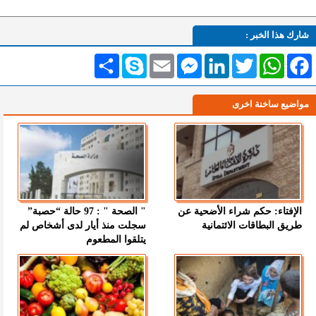
شارك هذا الخبر :
Facebook
WhatsApp
Twitter
LinkedIn
Messenger
Email
Skype
انشر
مواضيع ساخنة اخرى
الإفتاء: حكم شراء الأضحية عن
" الصحة " : 97 حالة “حصبة”
طريق البطاقات الائتمانية
سجلت منذ أيار لدى أشخاص لم
يتلقوا المطعوم