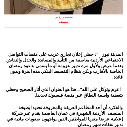
منسف اردني
منسف
المدينة نيوز - ”: حظي إعلان تجاري غريب على منصات التواصل
الاجتماعي الأردنية بعاصفة من التأييد والمساندة والجدل والنقاش
بعدما عرض ولأول مرة تدبير عزومة أو ما يسمى بدعوة رمضان
الخاصة بالأقارب ولكن بنظام التقسيط البنكي هذه المرة وبدون
فائدة.
“اعزم وتوكل على الله”.. هذا هو العنوان الذي أثار الضجيج وحظي
بتغطية واسعة النطاق عبر منصة فيسبوك تحديدا.
والفكرة أن أحد المطاعم العريقة والمعروفة تحديدا بطبخة
المنسف الأردنية الشهيرة في عمان العاصمة يقدم عبر شركة
إعلانية عرضا مغريا للمواطنين الذين يواجهون صعوبات مادية في
تدبير نفقات شهر رمضان.