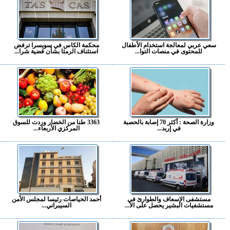
سعي عربي لمعالجة استخدام الأطفال
محكمة الكاس في سويسرا ترفض
للمحتوى في منصات التوا...
استئناف الرمثا بشأن قضية شرا...
وزارة الصحة : أكثر 70 إصابة بالحصبة
3363 طنا من الخضار وردت للسوق
في إربد...
المركزي الأربعاء...
مستشفى الإسعاف والطوارئ في
أحمد الحياصات رئيسا لمجلس الأمن
مستشفيات البشير يحصل على الا...
السيبراني...