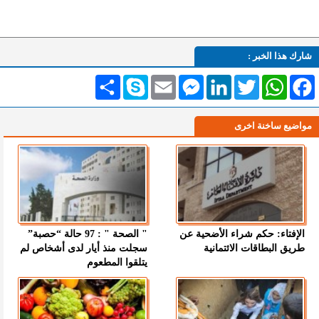
شارك هذا الخبر :
Facebook
WhatsApp
Twitter
LinkedIn
Messenger
Email
Skype
انشر
مواضيع ساخنة اخرى
الإفتاء: حكم شراء الأضحية عن
" الصحة " : 97 حالة “حصبة”
طريق البطاقات الائتمانية
سجلت منذ أيار لدى أشخاص لم
يتلقوا المطعوم