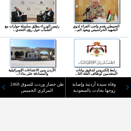
الحنيطي يقدم واجب العزاء لذوي
رئيس الوزراء يطلق سلسلة حوارات مع
الشهيد الحراسيس ويعود الم...
الشباب حول رؤى التحدي...
رابط إلكتروني لتدقيق بيانات
الأردن يدين الاعتداءات الإسرائيلية
المتقدمين لوظائف الفئة الثا...
والمصادقة على بناء أ...
وفاة سيدة أردنية وإصابة
2468 طن خضار وردت للسوق
المزيد ...
زوجها بحادث بالسعودية
المركزي الخميس
اختيارات القراء
لا يوجد مقالات