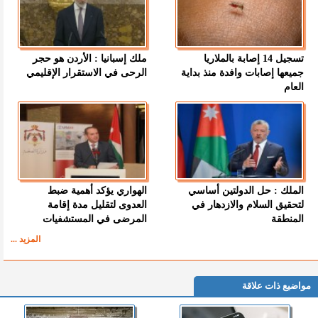
تسجيل 14 إصابة بالملاريا
ملك إسبانيا : الأردن هو حجر
جميعها إصابات وافدة منذ بداية
الرحى في الاستقرار الإقليمي
العام
الملك : حل الدولتين أساسي
الهواري يؤكد أهمية ضبط
لتحقيق السلام والازدهار في
العدوى لتقليل مدة إقامة
المنطقة
المرضى في المستشفيات
المزيد ...
مواضيع ذات علاقة