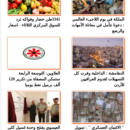
الملكة في يوم اللاجىء العالمي
3341طن خضار وفواكه ترد
: دعونا نتأمل في معاناة الأمهات
للسوق المركزي الثلاثاء - اسعار
والرضع
الدهامشة : الداخلية وفرت كل
العلاوين: التوسعة الرابعة
التسهيلات لقدوم العراقيين
ستمكن المصفاة من تكرير 120
للأردن
ألف برميل نفط يوميا
" الائتمان العسكري " : تمويل
العيسوي يفتتح وحدة غسيل كلى