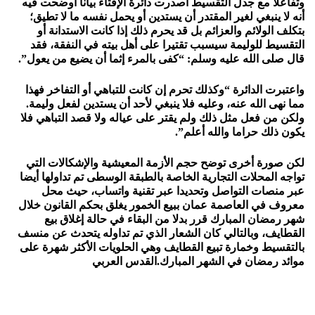
وتفاعلا مع جدل التقسيط أصدرت دائرة الإفتاء بيانا أوضحت فيه
أنه لا ينبغي لغير المقتدر أن يستدين أو يحمل نفسه ما لا تطيق؛
بتكلف الولائم والعزائم بل قد يحرم ذلك إذا كانت الاستدانة أو
التقسيط للوليمة سيسبب تقتيرا على أهل بيته في النفقة، فقد
قال صلى الله عليه وسلم: “كفى بالمرء إثما أن يضيع من يعول”.
واعتبرت الدائرة “وكذلك تحرم إن كانت للتباهي أو التفاخر فهذا
مما نهى الله عنه، وعليه فلا ينبغي لأحد أن يستدين لفعل وليمة.
ولكن من فعل مثل ذلك ولم يقتر على عياله ولا قصد التباهي فلا
يكون ذلك حراما والله أعلم”.
لكن صورة أخرى توضح حجم الأزمة المعيشية والإشكالات التي
تواجه المحلات التجارية الخاصة بالطبقة الوسطى تم تداولها أيضا
عبر منصات التواصل وتحديدا عبر تقنية واتساب، حيث محل
معروف في العاصمة عمان ببيع الخمور يغلق بحكم القانون خلال
شهر رمضان المبارك قرر بدلا من البقاء في حالة إغلاق بيع
القطايف، وبالتالي كان الشعار الذي تم تداوله يتحدث عن منسف
بالتقسيط وخمارة تبيع القطايف وهي الحلويات الأكثر شهرة على
موائد رمضان في الشهر المبارك.القدس العربي