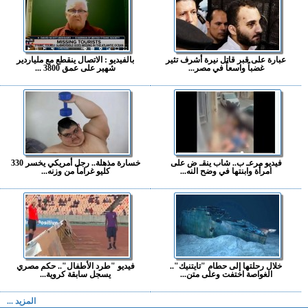
عبارة على قبر قاتل نيرة أشرف تثير
بالفيديو : الاتصال ينقطع مع ملياردير
غضباً واسعاً في مصر...
شهير على عمق 3800 ...
فيديو مرعـ ب.. شاب ينقـ ض على
خسارة مذهلة.. رجل أمريكي يخسر 330
امرأة وابنتها في وضح النه...
كليو غراماً من وزنه...
خلال رحلتها إلى حطام "تايتنيك"..
فيديو "طرد الأطفال".. حكم مصري
الغواصة اختفت وعلى متن...
يسجل سابقة كروية...
المزيد ...