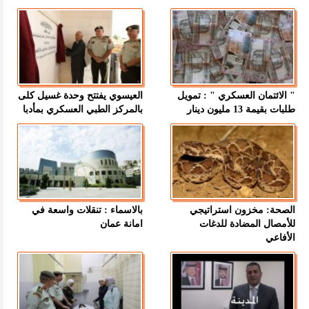
" الائتمان العسكري " : تمويل
العيسوي يفتتح وحدة غسيل كلى
طلبات بقيمة 13 مليون دينار
بالمركز الطبي العسكري بمأدبا
الصحة: مخزون استراتيجي
بالاسماء : تنقلات واسعة في
للأمصال المضادة للدغات
امانة عمان
الأفاعي