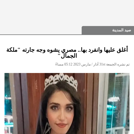
صيد المدينة
أغلق عليها وانفرد بها.. مصري يشوه وجه جارته "ملكة
الجمال"
تم نشره الجمعة 31st آذار / مارس 2023 05:12 مساءً