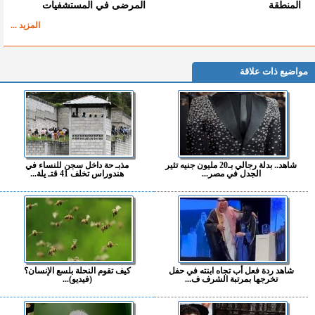
المنطقة
المرضى في المستشفيات
المزيد ...
مواضيع ذات علاقة
شاهد.. بدلة رجالي بـ20 مليون جنيه تثير
مذبـ حة داخل سجن للنساء في
الجدل في مصر...
هندوراس تخلف 41 قتـ يلة...
شاهد ردة فعل أب تجاه ابنته في حفل
كيف تقوم النحلة بلسع الإنسان؟
تخرجها بمرتبة الشرف ف...
(فيديو)...