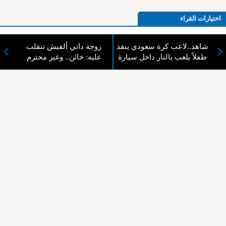
اختيارات القراء
شاهد..لاعب كرة سعودي ينقذ
زوجة داني ألفيش تنقلب
طفلاً يلعب بالنار داخل سيارة
عليه: خائن.. وغير محترم
لا يوجد مقالات
لا مانع من الإقتباس وإعادة النشر شريط ذكر المصدر ( المدينة نيوز ) - الآراء والتعليقات
المنشورة تعبر عن رأي أصحابها فقط
عن المدينة الإخبارية
المدينة الإخبارية صحيفة الكترونية شاملة تابعة لشركة قنوات البث
الاردنية تنقل الاخبار المحلية الأردنية وأخبار فلسطين وأبرز الأخبار
العربية والدولية لحظة حدوثها بمهنية رفيعة ليكون العالم بما يجري
فيه وحوله بين يديكم بالكلمة والصورة من مصادرها الحقيقية.