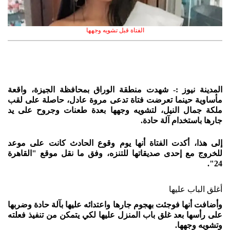
الفتاة قبل تشويه وجهها
المدينة نيوز :- شهدت منطقة الوراق بمحافظة الجيزة، واقعة
مأساوية حينما تعرضت فتاة تدعى مروة عادل، حاصلة على لقب
ملكة جمال النيل، لتشويه وجهها بعدة طعنات وجروح على يد
جارها باستخدام آلة حادة.
إلى هذا، أكدت الفتاة أنها يوم وقوع الحادث كانت على موعد
للخروج مع إحدى صديقاتها للتنزه، وفق ما نقل موقع "القاهرة
24".
أغلق الباب عليها
وأضافت أنها فوجئت بهجوم جارها واعتدائه عليها بآلة حادة وضربها
على رأسها بعد غلق باب المنزل عليها لكي يتمكن من تنفيذ فعلته
وتشويه وجهها.