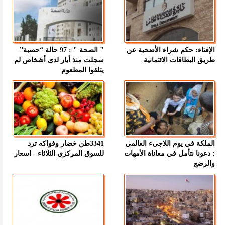
الإفتاء: حكم شراء الأضحية عن
" الصحة " : 97 حالة “حصبة”
طريق البطاقات الائتمانية
سجلت منذ أيار لدى أشخاص لم
يتلقوا المطعوم
الملكة في يوم اللاجىء العالمي
3341طن خضار وفواكه ترد
: دعونا نتأمل في معاناة الأمهات
للسوق المركزي الثلاثاء - اسعار
والرضع