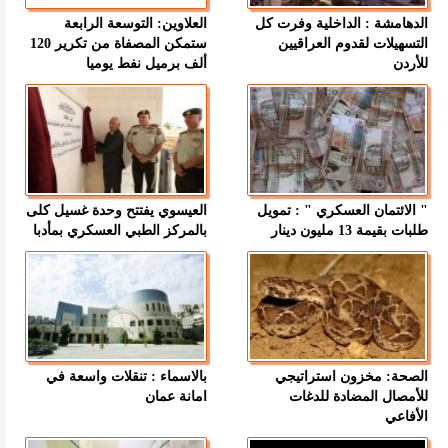
الدهامشة : الداخلية وفرت كل
العلاوين: التوسعة الرابعة
التسهيلات لقدوم العراقيين
ستمكن المصفاة من تكرير 120
للأردن
ألف برميل نفط يوميا
" الائتمان العسكري " : تمويل
العيسوي يفتتح وحدة غسيل كلى
طلبات بقيمة 13 مليون دينار
بالمركز الطبي العسكري بمأدبا
الصحة: مخزون استراتيجي
بالاسماء : تنقلات واسعة في
للأمصال المضادة للدغات
امانة عمان
الأفاعي