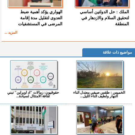
الملك : حل الدولتين أساسي
الهواري يؤكد أهمية ضبط
لتحقيق السلام والازدهار في
العدوى لتقليل مدة إقامة
المنطقة
المرضى في المستشفيات
المزيد ...
مواضيع ذات علاقة
الخميس : طقس صيفي معتدل اثناء
حقوقيون: زمالات "اد اوبراين" تبني
النهار ولطيف اثناء الليل...
ثقافة الامتثال لسيادة...