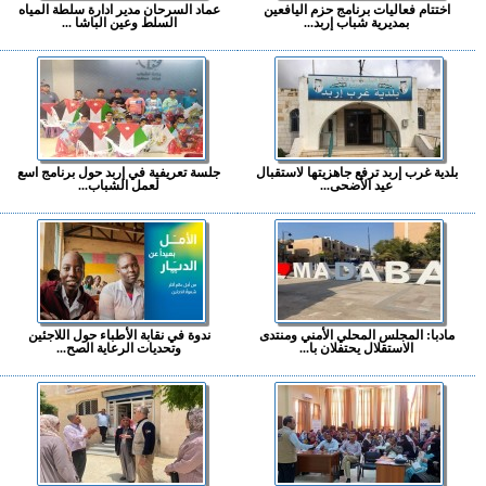
اختتام فعاليات برنامج حزم اليافعين
عماد السرحان مدير ادارة سلطة المياه
بمديرية شباب إربد...
السلط وعين الباشا ...
بلدية غرب إربد ترفع جاهزيتها لاستقبال
جلسة تعريفية في إربد حول برنامج اسع
عيد الأضحى...
لعمل الشباب...
مادبا: المجلس المحلي الأمني ومنتدى
ندوة في نقابة الأطباء حول اللاجئين
الاستقلال يحتفلان با...
وتحديات الرعاية الصح...