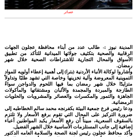
عصائر
المدينة نيوز :- طالب عدد من أبناء محافظة عجلون الجهات
الرقابية والصحية بتكثيف جولاتها الميدانية للتأكد من تطبيق
الأسواق والمحال التجارية للاشتراطات الصحية خلال شهر
رمضان.
وأشاروا لوكالة الأنباء الأردنية (بترا) إلى أهمية إعطاء أولويه للمواد
التموينية المعروضة وآلية تخزينها وخاصة التي تشهد طلبًا وتداولاً
متزايدًا خلال شهر رمضان بما فيها اللحوم والدواجن سواءً
الطازجة والمبردة والمجمدة والألبان ومشتقاتها والمأكولات
الجاهزة والتمور والمكسرات والعصائر والمشروبات والحلويات
الرمضانية.
ودعا رئيس فرع جمعية البيئة بكفرنجه محمد سالم الخطاطبه إلى
ضرورة التركيز على المحال التي تقوم برفع الأسعار ولا تلتزم
بالسقوف السعرية، مبيناً أن رفع الأسعار يكبد المواطنين أعباء
إضافية إلى جانب المستلزمات الأساسية خلال الشهر الفضيل.
وأكد محافظ عجلون رئيس لجنة الصحة والسلامة العامه الدكتور