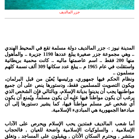
جزر المالديف
المدينة نيوز :- جزر المالديف دولة مسلمة تقع في المحيط الهندي
.. وهي مجموعة جزر صغيرة يبلغ عددها 1190 جزيرة .. والمأهول
منها 200 فقط .. اسم عاصمتها ماليه .. كانت محمية بريطانية
واستقلت في عام 1965 م .. يبلغ عدد سكانها 309 ألف نسمة كلهم
مسلمون ..
ونظام الحكم فيها جمهوري، ورئيسها يُعيّن من قبل البرلمان،
ويكون التصويت للمسلمين فقط، ودستورها ينص على أن جميع
مواطنيها يجب أن يدينوا بديانة الإسلام، وبالتالي فإن الشخص الذي
يرغب أن يكون مواطناً فيها عليه أن يكون مسلماً، ويُمنع أن يكون
أي شخص غير مسلم مواطناً فيها، كما يشير دستورها إلى أن
مبادءها الجمهورية هي المبادىء الإسلامية.
أما شعب المالديف فمتدين يحب الإسلام ويحرص على الآداب
الإسلامية , والسلوكيات الإسلامية واضحة للعيان , فالحجاب
منتشر , ويحترم السكان الأذان , ويقبلون على المساجد , وتغلق