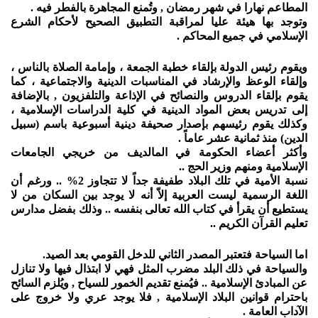
المطاعم نهارا في شهر رمضان , وتُمنع المجاهرة بالفطر فيه .
وتوجد بها هيئة عليا لمراقبة التطبيق الصحيح لأحكام الشرع
الإسلامي في جميع المحاكم .
ويقوم رئيس الدولة بإلقاء خطبة الجمعة ، وإمامة الصلاة بالناس ،
وإلقاء الوعظ والإرشاد في المناسبات الدينية والاجتماعية ، كما
يقوم بإلقاء الدروس والنصائح في الإذاعة والتلفزيون , بالإضافة
إلى تدريس بعض المواد الدينية في كلية الدراسات الإسلامية ،
وكذلك يقوم رئيسهم بإصدار صحيفة دينية أسبوعية باسم (سبيل
الدين) منذ ثمانية عشر عاماً .
وأكثر أعضاء الحكومة في المالديف من خريجي الجامعات
الإسلامية ومنهم وزير الحج ..
نسبة الأمية في تلك البلاد طفيفة جداً لا تتجاوز 2% .. ورغم أن
اللغة الرسمية ليست العربية إلاّ أنه لا يوجد بين السكان من لا
يستطيع أن يقرأ في كتاب الله تعالى بنفسه .. وذلك بفضل مدارس
تعليم القرآن الكريم ..
اما السياحة فتعتبر المصدر الثاني للدخل القومي بعد الصيد.
والسياحة في ذلك البلد مضرب المثل فهي لا ابتذال فيها ولا تنازل
عن المبادئ الإسلامية .. فيُمنع تقديم الخمور للسياح , ويُلزم السائح
باحترام قوانين البلاد الإسلامية , فلا يوجد عري ولا خروج على
الآداب العامة .