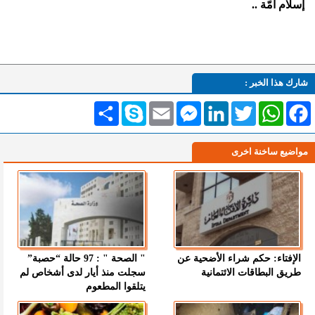
إسلام أمّة ..
شارك هذا الخبر :
Facebook
WhatsApp
Twitter
LinkedIn
Messenger
Email
Skype
انشر
مواضيع ساخنة اخرى
الإفتاء: حكم شراء الأضحية عن
" الصحة " : 97 حالة “حصبة”
طريق البطاقات الائتمانية
سجلت منذ أيار لدى أشخاص لم
يتلقوا المطعوم