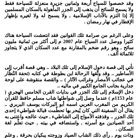
وقد خصصوا للسياح أربعة وثمانين جزيرة منعزلة للسياحة فقط
ولا يسمح للسائح أن يذهب إلى الجزر المأهولة بالسكان المسلمين
إلا إذا التزم بالآداب الإسلامية , ولا يسمح له ولا لغيره بإظهار
الإفطار في نهار رمضان .
وعلى الرغم من صرامة تلك القوانين فقد انتعشت السياحة هناك
كثيرا ووصل عدد السياح عام 2007 م إلى أكثر من ثمانية مليون
سائح , وهو رقم ضخم بالمقارنة مع عدد السكان الذي لا يتجاوز
ثلاثمائة ألف .
نأتي إلى قصة دخول الإسلام إلى تلك البلاد .. وهي قصة أقرب إلى
الأساطير .. وقد وثّقها الرحالة ابن بطوطة في كتابه (تحفة النُظّار
في عجائب الأمصار وغرائب الآثار ) .. والقصة منقوشة على لوحة
جدارية بجانب الجامع الكبير في ماليه ..
دخل الإسلام إلى تلك الجزر في بدايات القرن الخامس الهجري (
عام 1153م ) عندما وصل إلى شواطئها شاب مسلم حافظ للقرآن
الكريم من المغرب العربي اسمه أبو البركات يوسف البربري ..
يقال أن السفينة التي كان يُبحر بها تحطّمت قبالة شواطيء إحدى
تلك الجزر .. وقذفته الأمواج إلى الشاطيء , حيث عالجه واعتنى به
أحد الصيادين مع أسرته , واستضافه في بيته , حيث تعلّم لغة
السكان .
وذات يوم , رأى ذلك الشاب الصياد وزوجته يبكيان بحرقة , وعلم