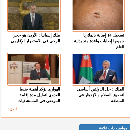
تسجيل 14 إصابة بالملاريا
ملك إسبانيا : الأردن هو حجر
جميعها إصابات وافدة منذ بداية
الرحى في الاستقرار الإقليمي
العام
الملك : حل الدولتين أساسي
الهواري يؤكد أهمية ضبط
لتحقيق السلام والازدهار في
العدوى لتقليل مدة إقامة
المنطقة
المرضى في المستشفيات
المزيد ...
مواضيع ذات علاقة