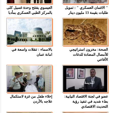
" الائتمان العسكري " : تمويل
العيسوي يفتتح وحدة غسيل كلى
طلبات بقيمة 13 مليون دينار
بالمركز الطبي العسكري بمأدبا
الصحة: مخزون استراتيجي
بالاسماء : تنقلات واسعة في
للأمصال المضادة للدغات
امانة عمان
الأفاعي
عضو في لجنة الاقتصاد النيابية:
إخلاء طفل من غزة لاستكمال
بطء شديد في تنفيذ رؤية
علاجه بالأردن
التحديث الاقتصادي