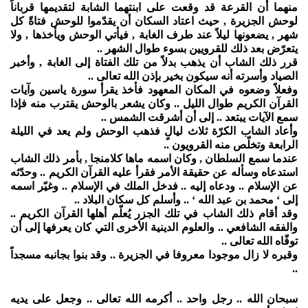
منهما أن القرعة قد وقعت على ابنتهما الشابة لتقديمها قرباناً
لوحش الجزيرة , حيث اعتاد السكان أن يقدّموا للوحش فتاةً كل
شهر , يضعونها ليلاً عند طرف الغابة , فيأتي الوحش ويأخذها , ولا
يتعرّض بعد ذلك للقرويين بسوء طوال الشهر ..
قرر ذلك الشاب أن يذهب بدلاً من تلك الفتاة إلى الغابة , وأخبر
الصياد وأسرته أنه سيكون بخير بإذن الله تعالى ..
وفعلاً وضعوه في المكان المعهود فأخذ يقرأ سورة ياسين وآيات
القرآن الكريم طوال الليل .. وكان يشعر بالوحش يقترب منه فإذا
سمع الآيات يبتعد .. إلى أن أشرقت الشمس ..
وأعاد الشاب الكرّة ثلاث ليالٍ فذهب الوحش ولم يعد في الليلة
الرابعة وتخلّص منه القرويون ..
عندما سمع السلطان , وكان اسمه ماها كلامنجا , بأمر ذلك الشاب
استدعاه وسأله عن حقيقة الأمر فقرأ عليه القرآن الكريم .. وحدّثه
عن الإسلام .. ودعاه إليه .. فدخل الملك في الإسلام .. وغيّر اسمه
إلى ‘ محمد بن عبد الله ‘ .. وأسلم كل سكان البلاد ..
وقد أقام ذلك الشاب في تلك الجزر يُعلّم أهلها القرآن الكريم ..
والفقه الشافعي .. والعلوم الدينية الأخرى التي كان يعرفها إلى أن
توفّاه الله تعالى ..
وقبره لا زال موجودا معروفا في الجزيرة .. وقد بنوا بجانبه مسجداً
..
سبحان الله .. رجل واحد .. أكرمه الله تعالى .. وجعل على يديه