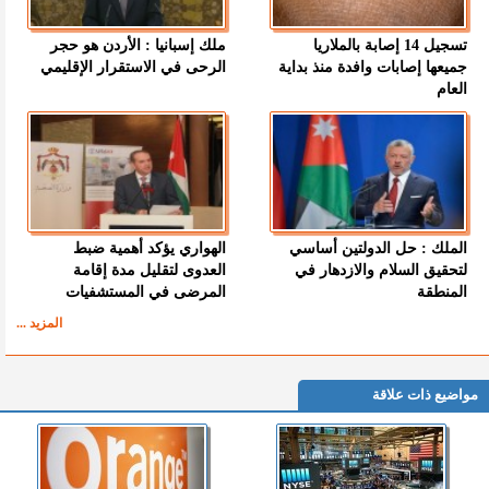
تسجيل 14 إصابة بالملاريا
ملك إسبانيا : الأردن هو حجر
جميعها إصابات وافدة منذ بداية
الرحى في الاستقرار الإقليمي
العام
الملك : حل الدولتين أساسي
الهواري يؤكد أهمية ضبط
لتحقيق السلام والازدهار في
العدوى لتقليل مدة إقامة
المنطقة
المرضى في المستشفيات
المزيد ...
مواضيع ذات علاقة