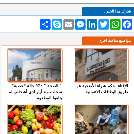
شارك هذا الخبر :
Facebook
WhatsApp
Twitter
LinkedIn
Messenger
Email
Skype
انشر
مواضيع ساخنة اخرى
الإفتاء: حكم شراء الأضحية عن
" الصحة " : 97 حالة “حصبة”
طريق البطاقات الائتمانية
سجلت منذ أيار لدى أشخاص لم
يتلقوا المطعوم