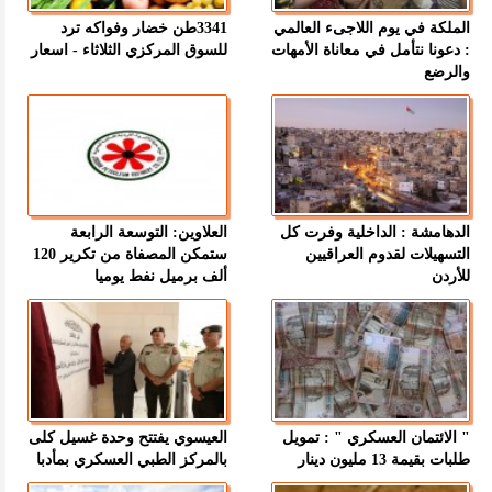
الملكة في يوم اللاجىء العالمي
3341طن خضار وفواكه ترد
: دعونا نتأمل في معاناة الأمهات
للسوق المركزي الثلاثاء - اسعار
والرضع
الدهامشة : الداخلية وفرت كل
العلاوين: التوسعة الرابعة
التسهيلات لقدوم العراقيين
ستمكن المصفاة من تكرير 120
للأردن
ألف برميل نفط يوميا
" الائتمان العسكري " : تمويل
العيسوي يفتتح وحدة غسيل كلى
طلبات بقيمة 13 مليون دينار
بالمركز الطبي العسكري بمأدبا