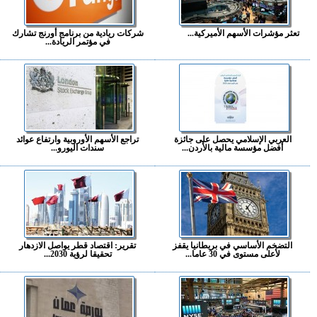
تعثر مؤشرات الأسهم الأميركية...
شركات ريادية من برنامج أورنج تشارك
في مؤتمر الريادة...
العربي الإسلامي يحصل على جائزة
تراجع الأسهم الأوروبية وارتفاع عوائد
أفضل مؤسسة مالية بالأردن...
سندات اليورو...
التضخم الأساسي في بريطانيا يقفز
تقرير: اقتصاد قطر يواصل الازدهار
لأعلى مستوى في 30 عاما...
تحقيقا لرؤية 2030...