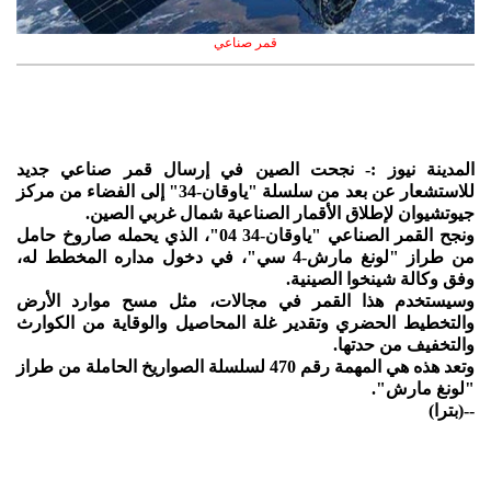
قمر صناعي
المدينة نيوز :- نجحت الصين في إرسال قمر صناعي جديد
للاستشعار عن بعد من سلسلة "ياوقان-34" إلى الفضاء من مركز
جيوتشيوان لإطلاق الأقمار الصناعية شمال غربي الصين.
ونجح القمر الصناعي "ياوقان-34 04"، الذي يحمله صاروخ حامل
من طراز "لونغ مارش-4 سي"، في دخول مداره المخطط له،
وفق وكالة شينخوا الصينية.
وسيستخدم هذا القمر في مجالات، مثل مسح موارد الأرض
والتخطيط الحضري وتقدير غلة المحاصيل والوقاية من الكوارث
والتخفيف من حدتها.
وتعد هذه هي المهمة رقم 470 لسلسلة الصواريخ الحاملة من طراز
"لونغ مارش".
--(بترا)