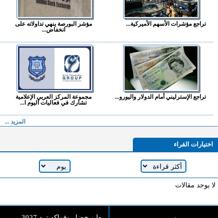
تراجع مؤشرات الأسهم الأميركية...
مؤشر البورصة ينهي تداولاته على
انخفاض...
تراجع الإسترليني أمام الدولار واليورو...
مجموعة المركز العربي الإعلامية
تشارك في فعاليات اليوم ا...
المزيد ...
اختيارات القراء
لا يوجد مقالات
3027 طن خضار وفواكه ترد