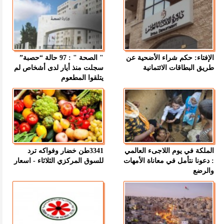
الإفتاء: حكم شراء الأضحية عن
" الصحة " : 97 حالة “حصبة”
طريق البطاقات الائتمانية
سجلت منذ أيار لدى أشخاص لم
يتلقوا المطعوم
الملكة في يوم اللاجىء العالمي
3341طن خضار وفواكه ترد
: دعونا نتأمل في معاناة الأمهات
للسوق المركزي الثلاثاء - اسعار
والرضع