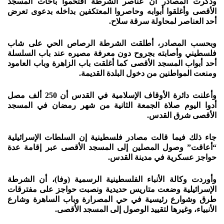
وذكرت المصادر أن عناصر الشرطة اقتحموا باحات المسجد
الأقصى وأغلقوا أبوابه وحاصروا المعتكفين بداخله بدعوى تعرض
أحد العناصر لمحاولة سرقة سلاح.
وبحسب المصادر، أطلقت الشرطة الرصاص الحي على شاب
فلسطيني وأصابته بجروح دون معرفة مصيره عند باب السلسلة
أحد أبواب المسجد الأقصى كما أغلقت باب الزاهرة وباب العامود
ومنعت المواطنين من دخول البلدة القديمة.
وأعلنت دائرة الأوقاف الإسلامية في القدس أن 250 ألف مصل
أدوا اليوم صلاة الجمعة الثانية من شهر رمضان في المسجد
الأقصى شرق القدس.
جاء ذلك فيما قالت مصادر فلسطينية إن السلطات الإسرائيلية
“أعاقت” وصول المصلين إلى المسجد الأقصى عبر إقامة عدة
حواجز عسكرية في مدينة القدس.
وأوردت وكالة الأنباء الفلسطينية الرسمية (وفا)، أن الشرطة
الإسرائيلية وضعت متاريس حديدية ونصبت حواجز على مفترقات
طرق وشوارع رئيسية في حي المصرارة وباب الساهرة وشارع
الأنبياء، وغيرها لتقييد الوصول إلى المسجد الأقصى.