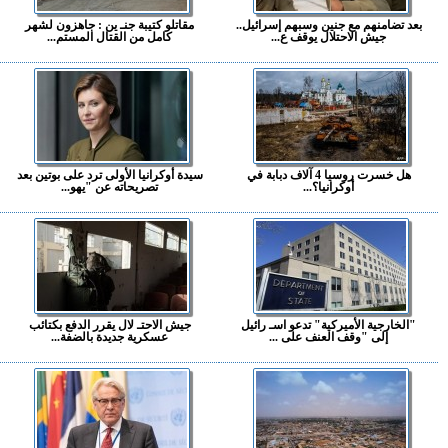
بعد تضامنهم مع جنين وسبهم إسرائيل..
مقاتلو كتيبة جنـ ين : جاهزون لشهر
جيش الاحتلال يوقف ع...
كامل من القتال المستم...
هل خسرت روسيا 4 آلاف دبابة في
سيدة أوكرانيا الأولى ترد على بوتين بعد
أوكرانيا؟...
تصريحاته عن "يهو...
"الخارجية الأميركية" تدعو اسـ رائيل
جيش الاحتـ لال يقرر الدفع بكتائب
إلى "وقف العنف على ...
عسكرية جديدة بالضفة...