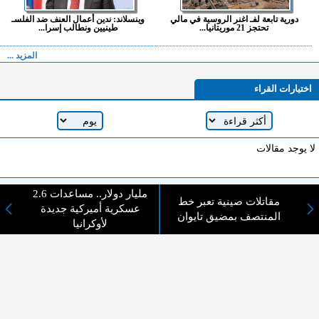
دورية تابعة لفـ اغنر الروسية في مالي
وينسلاند: ندين أعمال العنف ضد الفلسـ
تحتجز 21 موريتانيا...
طينيين ونطالب إسرا...
المزيد ...
اختيارات القراء
لا يوجد مقالات
2.6 مليار دولار.. مساعدات
لا مانع من الإقتباس وإعادة النشر شريط ذكر المصدر ( المدينة نيوز ) - الآراء والتعليقات
مقاتلات صينية تعبر خط
عسكرية أميركية جديدة
المنشورة تعبر عن رأي أصحابها فقط
المنتصف بمضيق تايوان
لأوكرانيا
عن المدينة الإخبارية