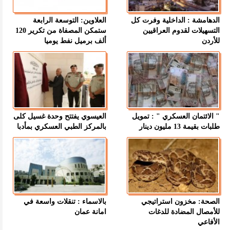
الدهامشة : الداخلية وفرت كل
العلاوين: التوسعة الرابعة
التسهيلات لقدوم العراقيين
ستمكن المصفاة من تكرير 120
للأردن
ألف برميل نفط يوميا
" الائتمان العسكري " : تمويل
العيسوي يفتتح وحدة غسيل كلى
طلبات بقيمة 13 مليون دينار
بالمركز الطبي العسكري بمأدبا
الصحة: مخزون استراتيجي
بالاسماء : تنقلات واسعة في
للأمصال المضادة للدغات
امانة عمان
الأفاعي