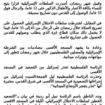
وقبيل شهر رمضان، أصدرت السلطات الإسرائيلية قرارا يتيح
للنساء بكافة الأعمار والأطفال الذكور حتى 12 عاما، والرجال فوق
55 عاما، الوصول إلى القدس دون تصاريح مسبقة.
في المقابل، اشترطت سلطات الاحتلال الإسرائيلي الحصول على
تصريح الصلاة خلال رمضان على الرجال من 45 إلى 55 عاما، فيما
لا يشمل ذلك سكان قطاع غزة الذي يتطلب وصولهم للقدس
الحصول على تصاريح خاصة.
وعادة ما يشهد المسجد الأقصى مصادمات بين الشرطة
الإسرائيلية والمصلين الفلسطينيين خلال شهر رمضان تتطور إلى
مواجهات وتوترات ميدانية.
الرئاسة الفلسطينية تحذر إسرائيل من التصعيد في المسجد
الأقصى
وحذرت الرئاسة الفلسطينية ليل الجمعة/السبت إسرائيل من
إجراءاتها التصعيدية في المسجد الأقصى في شرق القدس، معتبرة
أنها “تنذر بتفجر الأوضاع الميدانية”.
وندد الناطق باسم الرئاسة نبيل أبو ردينة في بيان بـ”التصعيد
الخطير لسلطات الاحتلال الإسرائيلي، الليلة في المسجد الاقصى