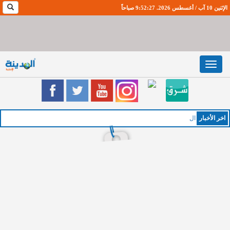
الإثنين 10 آب / أغسطس 2026. 9:52:28 صباحاً
Toggle
navigation
اخر اﻷخبار
الخميس : طق