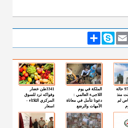
Emai
Skype
انشر
" الصحة " : 97 حالة
الملكة في يوم
3341طن خضار
ت منذ
اللاجىء العالمي :
وفواكه ترد للسوق
اص لم
دعونا نتأمل في معاناة
المركزي الثلاثاء -
م
الأمهات والرضع
اسعار