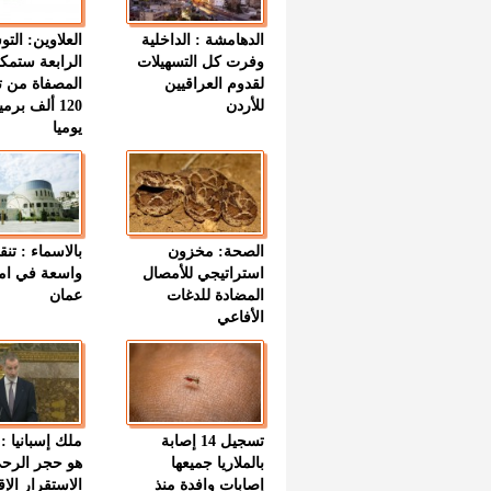
الدهامشة : الداخلية
العلاوين: الت
وفرت كل التسهيلات
الرابعة ستمك
لقدوم العراقيين
المصفاة من ت
للأردن
120 ألف بر
يوميا
الصحة: مخزون
بالاسماء : تنق
استراتيجي للأمصال
واسعة في اما
المضادة للدغات
عمان
الأفاعي
تسجيل 14 إصابة
ملك إسبانيا : 
بالملاريا جميعها
هو حجر الرح
إصابات وافدة منذ
الاستقرار الإ