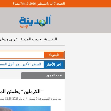
الجمعة 7 آب / أغسطس 2026. 7:4:11 مساءً
الرئيسية
حديث المدينة
عربي ودولي
تابعونا:
السطر الأخير...من أجل السط
اخر اﻷخبار
تحت المجهر
"الكرملين" يطمئن الم
تم نشره السبت 01st نيسان / أبريل 2023 12:18 مساءً