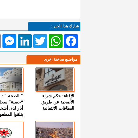
شارك هذا الخبر :
l
Messenger
LinkedIn
Twitter
WhatsApp
Facebook
مواضيع ساخنة اخرى
الإفتاء: حكم شراء
الأضحية عن طريق
“حصبة” سجل
البطاقات الائتمانية
أيار لدى أشخ
يتلقوا المطعو