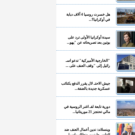
هل خسرت روسيا 4 آلاف دبابة
في أوكرانيا؟...
سيدة أوكرانيا الأولى ترد على
بوتين بعد تصريحاته عن "يهو...
"الخارجية الأميركية" تدعو اسـ
رائيل إلى "وقف العنف على ...
جيش الاحتـ لال يقرر الدفع بكتائب
عسكرية جديدة بالضفة...
دورية تابعة لفـ اغنر الروسية في
مالي تحتجز 21 موريتانيا...
وينسلاند: ندين أعمال العنف ضد
الفلسـ طينيين ونطالب إسرا...