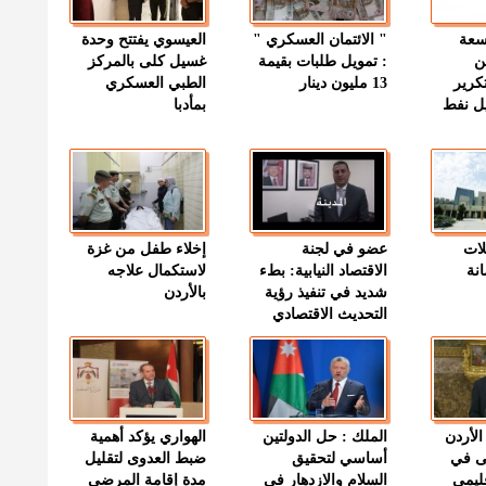
وسعة
" الائتمان العسكري "
العيسوي يفتتح وحدة
ن
: تمويل طلبات بقيمة
غسيل كلى بالمركز
كرير
13 مليون دينار
الطبي العسكري
ميل نفط
بمأدبا
لات
عضو في لجنة
إخلاء طفل من غزة
نة
الاقتصاد النيابية: بطء
لاستكمال علاجه
شديد في تنفيذ رؤية
بالأردن
التحديث الاقتصادي
الأردن
الملك : حل الدولتين
الهواري يؤكد أهمية
ى في
أساسي لتحقيق
ضبط العدوى لتقليل
قليمي
السلام والازدهار في
مدة إقامة المرضى