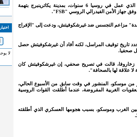
وتم توقيف غيرشكوفيتش (31 عاما) الذي عمل في روسيا 6 سنوات، بمدينة يكاترينبرج بتهمة
 جهاز الأمن الفيدرالي الروسي "FSB".
بشدة" مزاعم التجسس ضد غيرشكوفيتش، ودعت إلى "الإفراج
اختيار
يحدد تاريخ توقيف المراسل، لكنه أفاد أن غيرشكوفيتش حصل
ل صحفيا.
لا يوج
ريا زخاروفا، قالت في تصريح صحفي، إن غيرشكوفيتش كان
لا علاقة لها بالصحافة".
 من موسكو، المنشور في وقت سابق من الأسبوع الحالي،
قوبات الغربية المفروضة، عندما أطلقت القوات الروسية
 بين الغرب وموسكو، بسبب هجومها العسكري الذي أطلقته