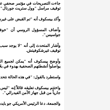
جاءت التصريحات في مؤتمر صحفي عقد
توقيف مراسل "وول ستريت جورنال" إ
وأكد بيسكوف أنه "تم القبض على غيرشكوف
وأضاف المسؤول الروسي أن "خوف ال
جواسيس".
وأشار المتحدث إلى أنه "لا يوجد سبب
توقيف غيرشكوفيتش.
وأوضح بيسكوف أنه "يمكن لجميع الص
يواصلوا أنشطتهم الصحفية بهدوء في بلا
واستطرد بالقول: "في هذه الحالة ن
واختتم بيسكوف تعليقه قائلاً إنه "لي
جارياً من قبل جهاز الأمن الفيدرالي".
والجمعة، دعا الرئيس الأمريكي جو با