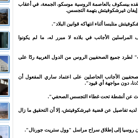
ه بيسكوف بالعاصمة الروسية موسكو، الجمعة، في أعقاب
يفان غيرشكوفيتش بتهمة التجسس.
يتش متلبسا أثناء انتهاكه قوانين البلاد".
مراسلين الأجانب في بلاده لا مبرر له، ما لم يكونوا
" لطرد جميع الصحفيين الروس من الدول الغربية ردًا على
حفيين الأجانب الحاصلين على اعتماد ساري المفعول أن
دنا، دون مواجهة أي قيود".
تحدث عن أنشطة تحت غطاء التجسس الصحفي".
س لديه تفاصيل عن قضية غيرشكوفيتش، إلا أن التحقيق ما زال
يدن روسيا إلى إطلاق سراح مراسل "وول ستريت جورنال".