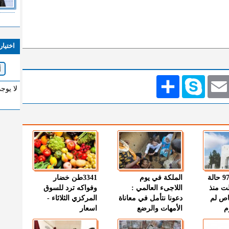
اختيار
Emai
Skype
انشر
لا يوج
" الصحة " : 97 حالة
الملكة في يوم
3341طن خضار
ت منذ
اللاجىء العالمي :
وفواكه ترد للسوق
اص لم
دعونا نتأمل في معاناة
المركزي الثلاثاء -
م
الأمهات والرضع
اسعار