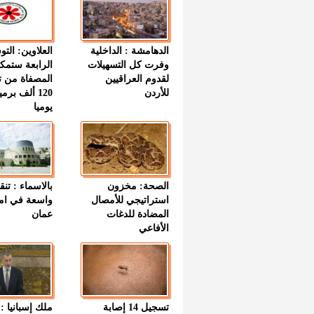
الدهامشة : الداخلية
العلاوين: الت
وفرت كل التسهيلات
الرابعة ستمك
لقدوم العراقيين
المصفاة من ت
للأردن
120 ألف بر
يوميا
الصحة: مخزون
بالاسماء : تنق
استراتيجي للأمصال
واسعة في اما
المضادة للدغات
عمان
الأفاعي
تسجيل 14 إصابة
ملك إسبانيا : 