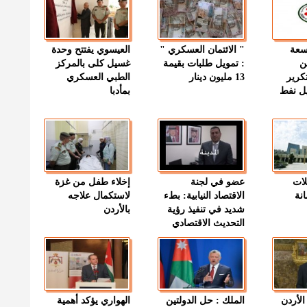
وسعة
" الائتمان العسكري "
العيسوي يفتتح وحدة
ن
: تمويل طلبات بقيمة
غسيل كلى بالمركز
كرير
13 مليون دينار
الطبي العسكري
ميل نفط
بمأدبا
لات
عضو في لجنة
إخلاء طفل من غزة
نة
الاقتصاد النيابية: بطء
لاستكمال علاجه
شديد في تنفيذ رؤية
بالأردن
التحديث الاقتصادي
الأردن
الملك : حل الدولتين
الهواري يؤكد أهمية