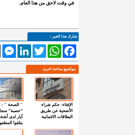
في وقت لاحق من هذا العام.
شارك هذا الخبر :
l
Messenger
LinkedIn
Twitter
WhatsApp
Facebook
مواضيع ساخنة اخرى
الإفتاء: حكم شراء
الأضحية عن طريق
“حصبة” سجل
البطاقات الائتمانية
أيار لدى أشخ
يتلقوا المطعو