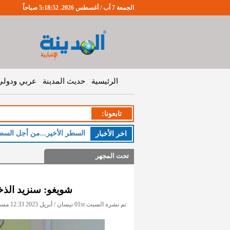
الجمعة 7 آب / أغسطس 2026. 5:18:52 صباحاً
الرئيسية
حديث المدينة
عربي ودولي
تابعونا:
السطر الأخير...من أجل السط
اخر اﻷخبار
تحت المجهر
شويغو: سنزيد الذخائ
تم نشره السبت 01st نيسان / أبريل 2023 12:33 مساءً