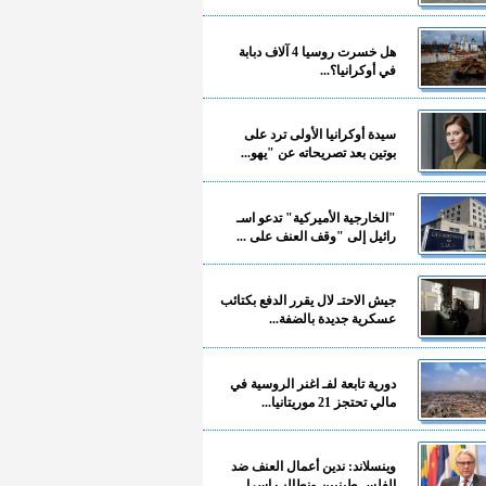
هل خسرت روسيا 4 آلاف دبابة
في أوكرانيا؟...
سيدة أوكرانيا الأولى ترد على
بوتين بعد تصريحاته عن "يهو...
"الخارجية الأميركية" تدعو اسـ
رائيل إلى "وقف العنف على ...
جيش الاحتـ لال يقرر الدفع بكتائب
عسكرية جديدة بالضفة...
دورية تابعة لفـ اغنر الروسية في
مالي تحتجز 21 موريتانيا...
وينسلاند: ندين أعمال العنف ضد
الفلسـ طينيين ونطالب إسرا...