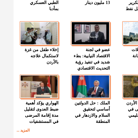
كرير
13 مليون دينار
الطبي العسكري
ميل نفط
بمأدبا
لات
عضو في لجنة
إخلاء طفل من غزة
نة
الاقتصاد النيابية: بطء
لاستكمال علاجه
شديد في تنفيذ رؤية
بالأردن
التحديث الاقتصادي
الأردن
الملك : حل الدولتين
الهواري يؤكد أهمية
ى في
أساسي لتحقيق
ضبط العدوى لتقليل
قليمي
السلام والازدهار في
مدة إقامة المرضى
المنطقة
في المستشفيات
المزيد ...