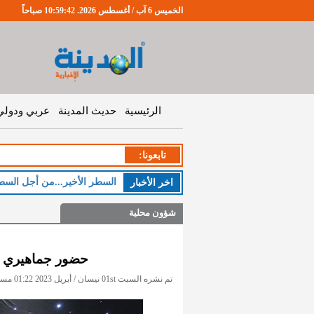
الخميس 6 آب / أغسطس 2026. 10:59:43 صباحاً
الرئيسية
حديث المدينة
عربي ودولي
تابعونا:
السطر الأخير...من أجل السط
اخر اﻷخبار
شؤون محلية
حضور جماهيري لأ
تم نشره السبت 01st نيسان / أبريل 2023 01:22 مساءً