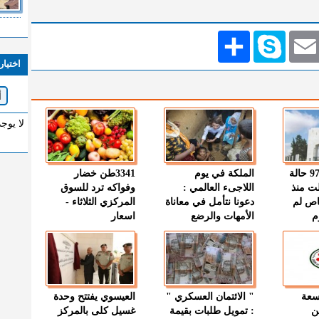
Emai
Skype
انشر
اختيار
لا يوج
" الصحة " : 97 حالة
الملكة في يوم
3341طن خضار
ت منذ
اللاجىء العالمي :
وفواكه ترد للسوق
اص لم
دعونا نتأمل في معاناة
المركزي الثلاثاء -
م
الأمهات والرضع
اسعار
وسعة
" الائتمان العسكري "
العيسوي يفتتح وحدة
ن
: تمويل طلبات بقيمة
غسيل كلى بالمركز