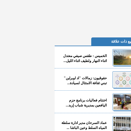
ع ذات علاقة
الخميس : طقس صيفي معتدل
اثناء النهار ولطيف اثناء الليل...
حقوقيون: زمالات "اد اوبراين"
تبني ثقافة الامتثال لسيادة...
اختتام فعاليات برنامج حزم
اليافعين بمديرية شباب إربد...
عماد السرحان مدير ادارة سلطة
المياه السلط وعين الباشا ...