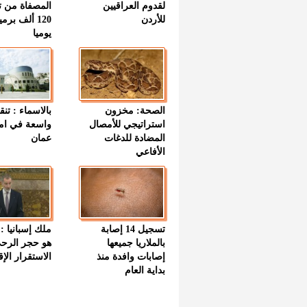
لقدوم العراقيين
المصفاة من ت
للأردن
120 ألف بر
يوميا
الصحة: مخزون
بالاسماء : تنق
استراتيجي للأمصال
واسعة في اما
المضادة للدغات
عمان
الأفاعي
تسجيل 14 إصابة
ملك إسبانيا : 
بالملاريا جميعها
هو حجر الرح
إصابات وافدة منذ
الاستقرار الإ
بداية العام