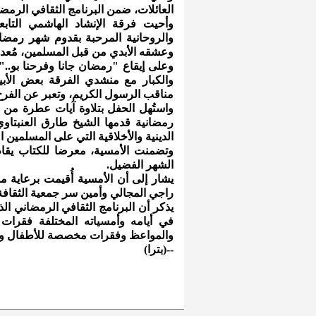
العائلات، ضمن البرنامج الثقافي الرمضا
وأحيت فرقة الإنشاد الهاشمي التابع
والروحانية المرحبة بقدوم شهر رمضا
وعشقه الأبدي من قبل المسلمين، مُعددة
وعلى إيقاع "رمضان جانا وفرحنا بو.."
والكبار مع منشدي الفرقة بعض الأبيات
مناقب الرسول الكريم، وتعبر عن الفرح
واستُهل الحفل بتلاوة آيات عطرة من
رمضانية قدمها الشيخ طارق العنبتاو
الدينية والأخلاقية التي على المسلمين
وتضمنت الأمسية، معرضا للكتاب يقام
الشهر الفضيل.
يشار إلى أن الأمسية أُقيمت برعاية مدي
راجي المجالي وأمين سر جمعية الثقافة 
يذكر أن البرنامج الثقافي الرمضاني الذ
في أيامه وأمسياته المختلفة فقرات 
والمواعظ وفقرات مخصصة للأطفال ول
--(بترا)