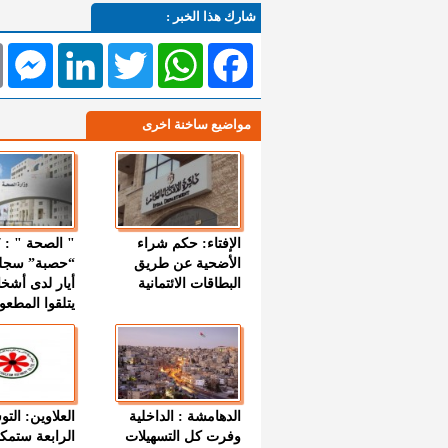
شارك هذا الخبر :
l
Messenger
LinkedIn
Twitter
WhatsApp
Facebook
مواضيع ساخنة اخرى
الإفتاء: حكم شراء
الأضحية عن طريق
“حصبة” سجل
البطاقات الائتمانية
أيار لدى أشخ
يتلقوا المطعو
الدهامشة : الداخلية
العلاوين: الت
وفرت كل التسهيلات
الرابعة ستمك