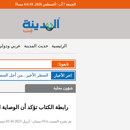
الجمعة 7 آب / أغسطس 2026. 4:6:10 مساءً
الرئيسية
حديث المدينة
عربي ودولي
تابعونا:
السطر الأخير...من أجل السط
اخر اﻷخبار
شؤون محلية
رابطة الكتاب تؤكد أن الوصاية
تم نشره السبت 01st نيسان / أبريل 2023 03:34 مساءً