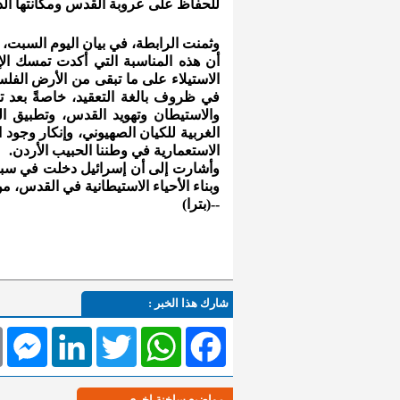
للحفاظ على عروبة القدس ومكانتها الدي
وثمنت الرابطة، في بيان اليوم السبت،
أن هذه المناسبة التي أكدت تمسك ال
الاستيلاء على ما تبقى من الأرض الفل
في ظروف بالغة التعقيد، خاصةً بعد 
والاستيطان وتهويد القدس، وتطبيق ا
الغربية للكيان الصهيوني، وإنكار وجو
الاستعمارية في وطننا الحبيب الأردن.
وأشارت إلى أن إسرائيل دخلت في سبا
وبناء الأحياء الاستيطانية في القدس، 
--(بترا)
شارك هذا الخبر :
l
Messenger
LinkedIn
Twitter
WhatsApp
Facebook
مواضيع ساخنة اخرى