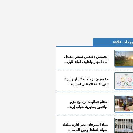
ع ذات علاقة
الخميس : طقس صيفي معتدل
اثناء النهار ولطيف اثناء الليل...
حقوقيون: زمالات "اد اوبراين"
تبني ثقافة الامتثال لسيادة...
اختتام فعاليات برنامج حزم
اليافعين بمديرية شباب إربد...
عماد السرحان مدير ادارة سلطة
المياه السلط وعين الباشا ...