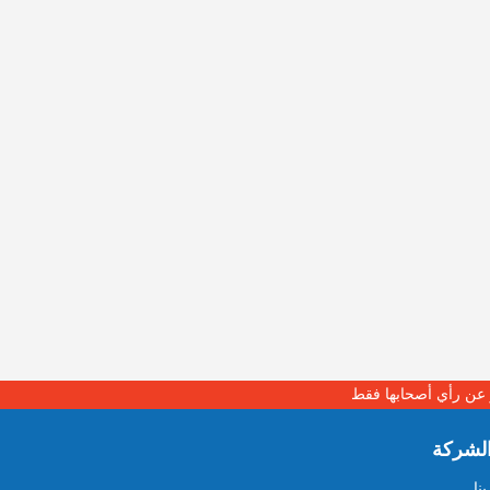
بر عن رأي أصحابها فقط
لشركة
نا