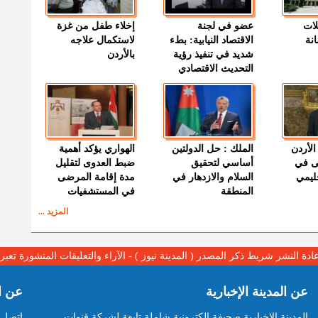
لات
عضو في لجنة
إخلاء طفل من غزة
نة
الاقتصاد النيابية: بطء
لاستكمال علاجه
شديد في تنفيذ رؤية
بالأردن
التحديث الاقتصادي
الأردن
الملك : حل الدولتين
الهواري يؤكد أهمية
ى في
أساسي لتحقيق
ضبط العدوى لتقليل
قليمي
السلام والازدهار في
مدة إقامة المرضى
المنطقة
في المستشفيات
المزيد ...
عادة النشر شريط ذكر المصدر ( المدينة نيوز ) - الآراء والتعليقات المنشورة تع
عن المدينة الإخبارية
عن ا
المدينة الإخبارية صحيفة الكترونية شاملة تابعة لشركة قنوات
اتصل ب