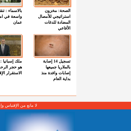
الصحة: مخزون
بالاسماء : تنق
استراتيجي للأمصال
واسعة في اما
المضادة للدغات
عمان
الأفاعي
تسجيل 14 إصابة
ملك إسبانيا : 
بالملاريا جميعها
هو حجر الرح
إصابات وافدة منذ
الاستقرار الإ
بداية العام
لا مانع من الإقتباس وإ