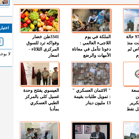
اختيار
" الصحة " : 97 حالة
الملكة في يوم
3341طن خضار
ت منذ
اللاجىء العالمي :
وفواكه ترد للسوق
اص لم
دعونا نتأمل في معاناة
المركزي الثلاثاء -
لا يوج
م
الأمهات والرضع
اسعار
وسعة
" الائتمان العسكري "
العيسوي يفتتح وحدة
ن
: تمويل طلبات بقيمة
غسيل كلى بالمركز
كرير
13 مليون دينار
الطبي العسكري
ميل نفط
بمأدبا