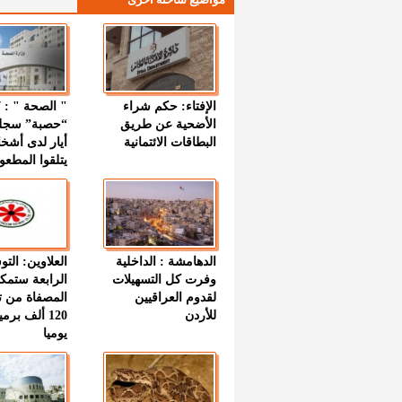
الإفتاء: حكم شراء
الأضحية عن طريق
“حصبة” سجل
البطاقات الائتمانية
أيار لدى أشخ
يتلقوا المطعو
الدهامشة : الداخلية
العلاوين: الت
وفرت كل التسهيلات
الرابعة ستمك
لقدوم العراقيين
المصفاة من ت
للأردن
120 ألف بر
يوميا