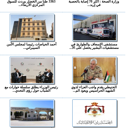
وزارة الصحة : أكثر 70 إصابة بالحصبة
3363 طنا من الخضار وردت للسوق
في إربد...
المركزي الأربعاء...
مستشفى الإسعاف والطوارئ في
أحمد الحياصات رئيسا لمجلس الأمن
مستشفيات البشير يحصل على الا...
السيبراني...
الحنيطي يقدم واجب العزاء لذوي
رئيس الوزراء يطلق سلسلة حوارات مع
الشهيد الحراسيس ويعود الم...
الشباب حول رؤى التحدي...