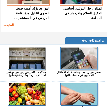
الملك : حل الدولتين أساسي
الهواري يؤكد أهمية ضبط
لتحقيق السلام والازدهار في
العدوى لتقليل مدة إقامة
المنطقة
المرضى في المستشفيات
المزيد ...
مواضيع ذات علاقة
سعي عربي لمعالجة استخدام الأطفال
محكمة الكاس في سويسرا ترفض
للمحتوى في منصات التوا...
استئناف الرمثا بشأن قضية شرا...