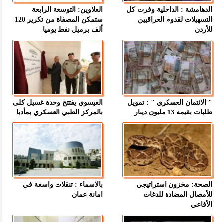
الدهامشة : الداخلية وفرت كل
العلاوين: التوسعة الرابعة
التسهيلات لقدوم العراقيين
ستمكن المصفاة من تكرير 120
للأردن
ألف برميل نفط يوميا
" الائتمان العسكري " : تمويل
العيسوي يفتتح وحدة غسيل كلى
طلبات بقيمة 13 مليون دينار
بالمركز الطبي العسكري بمأدبا
الصحة: مخزون استراتيجي
بالاسماء : تنقلات واسعة في
للأمصال المضادة للدغات
امانة عمان
الأفاعي