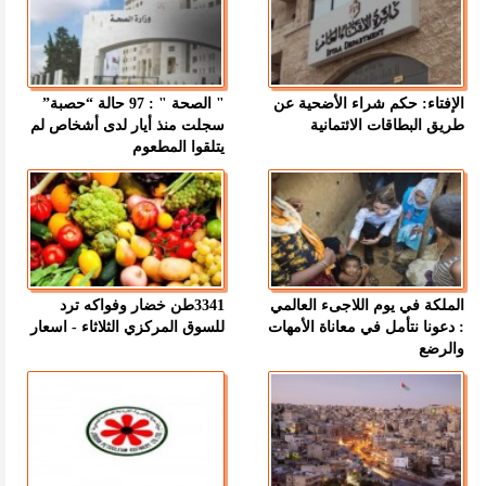
الإفتاء: حكم شراء الأضحية عن
" الصحة " : 97 حالة “حصبة”
طريق البطاقات الائتمانية
سجلت منذ أيار لدى أشخاص لم
يتلقوا المطعوم
الملكة في يوم اللاجىء العالمي
3341طن خضار وفواكه ترد
: دعونا نتأمل في معاناة الأمهات
للسوق المركزي الثلاثاء - اسعار
والرضع