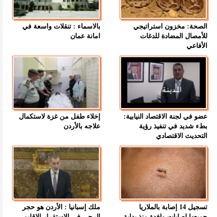
الصحة: مخزون استراتيجي
بالاسماء : تنقلات واسعة في
للأمصال المضادة للدغات
امانة عمان
الأفاعي
عضو في لجنة الاقتصاد النيابية:
إخلاء طفل من غزة لاستكمال
بطء شديد في تنفيذ رؤية
علاجه بالأردن
التحديث الاقتصادي
تسجيل 14 إصابة بالملاريا
ملك إسبانيا : الأردن هو حجر
جميعها إصابات وافدة منذ بداية
الرحى في الاستقرار الإقليمي