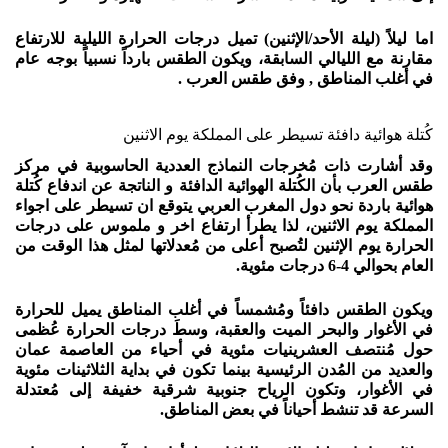
اما ليلاً (ليلة الأحد/الإثنين) تميل درجات الحرارة الليلية للارتفاع
مقارنة مع الليالي السابقة، ويكون الطقس بارداً نسبياً بوجه عام
في أغلب المناطق , وفق طقس العرب .
كُتلة هوائية دافئة تسيطر على المملكة يوم الاثنين
وقد أشارت ذات مُخرجات النماذج العددية الحاسوبية في مركز
طقس العرب بأن الكُتلة الهوائية الدافئة و الناتجة عن اندفاع كُتلة
هوائية باردة نحو دول المغرب العربي يتوقع ان تسيطر على اجواء
المملكة يوم الاثنين، لذا يطرأ ارتفاع اخر و ملموس على درجات
الحرارة يوم الإثنين لتُصبح أعلى من مُعدلاتها لمثل هذا الوقت من
العام بحوالي 4-6 درجات مئوية.
ويكون الطقس دافئاً ومُشمساً في أغلب المناطق يميل للحرارة
في الأغوار والبحر الميت والعقبة، وسطَ درجات الحرارة عُظمى
حول مُنتصف العشرينيات مئوية في أحياء من العاصمة عمان
والعديد من المُدن الرئيسية بينما تكون في بداية الثلاثينات مئوية
في الأغوار، وتكون الرياح جنوبية شرقية خفيفة إلى مُعتدلة
السرعة قد تنشط أحياناً في بعض المناطق.