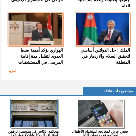
العام
الملك : حل الدولتين أساسي
الهواري يؤكد أهمية ضبط
لتحقيق السلام والازدهار في
العدوى لتقليل مدة إقامة
المنطقة
المرضى في المستشفيات
المزيد ...
مواضيع ذات علاقة
سعي عربي لمعالجة استخدام الأطفال
محكمة الكاس في سويسرا ترفض
للمحتوى في منصات التوا...
استئناف الرمثا بشأن قضية شرا...