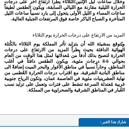
وخلال ساعات ليل الإثنين/الثلاثاء يطرأ ارتفاع آخر على درجات
الحرارة الليلية مقارنة مع الليالي السابقة، ويكون الطقس لطيفاً
ساعات المساء و الليل الأولى يتحول إلى بارد نسبياً ساعات الليل
المتأخرة و الصباح الباكر خاصة فوق المرتفعات الجبلية العالية.
المزيد من الارتفاع على درجات الحرارة يوم الثلاثاء
ويُتوقع بمشيئة الله أن يتزايد تأثر المملكة يوم الثلاثاء بالكُتلة
الهوائية الدافئة بحيث يطرأ المزيد من الارتفاع على درجات
الحرارة لتصبح بذلك أدفأ من مُعدلاتها لمثل هذا الوقت من العام
بحوالي 6-8 درجات مئوية، ويكون الطقس دافئاً في أغلب
المناطق، وحاراً نسبياً في مناطق الأغوار والبحر الميت إضافةً الى
مناطق البادية الشرقية، مع اقتراب درجات الحرارة العُظمى من
نهاية العشرينيات مئوية في العاصمة عمان، وتكون الرياح جنوبية
غربية مُعتدلة السرعة تنشط على فترات وتعمل على تزايد نسب
الغُبار في المناطق الشرقية والصحراوية من المملكة.
شارك هذا الخبر :