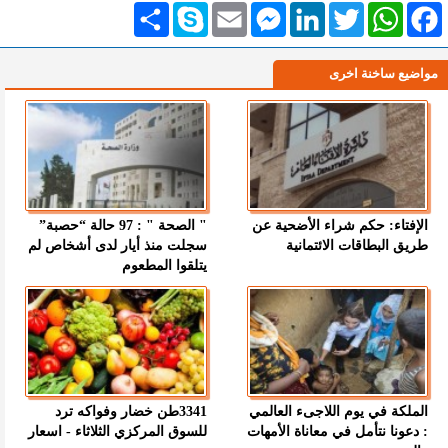
Facebook
WhatsApp
Twitter
LinkedIn
Messenger
Email
Skype
انشر
مواضيع ساخنة اخرى
الإفتاء: حكم شراء الأضحية عن
" الصحة " : 97 حالة “حصبة”
طريق البطاقات الائتمانية
سجلت منذ أيار لدى أشخاص لم
يتلقوا المطعوم
الملكة في يوم اللاجىء العالمي
3341طن خضار وفواكه ترد
: دعونا نتأمل في معاناة الأمهات
للسوق المركزي الثلاثاء - اسعار