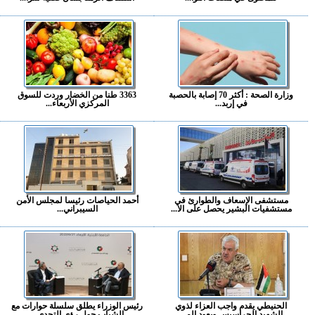
وزارة الصحة : أكثر 70 إصابة بالحصبة
3363 طنا من الخضار وردت للسوق
في إربد...
المركزي الأربعاء...
مستشفى الإسعاف والطوارئ في
أحمد الحياصات رئيسا لمجلس الأمن
مستشفيات البشير يحصل على الا...
السيبراني...
الحنيطي يقدم واجب العزاء لذوي
رئيس الوزراء يطلق سلسلة حوارات مع
الشهيد الحراسيس ويعود الم...
الشباب حول رؤى التحدي...