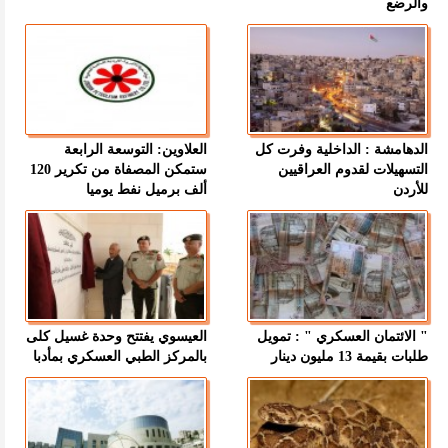
والرضع
الدهامشة : الداخلية وفرت كل
العلاوين: التوسعة الرابعة
التسهيلات لقدوم العراقيين
ستمكن المصفاة من تكرير 120
للأردن
ألف برميل نفط يوميا
" الائتمان العسكري " : تمويل
العيسوي يفتتح وحدة غسيل كلى
طلبات بقيمة 13 مليون دينار
بالمركز الطبي العسكري بمأدبا