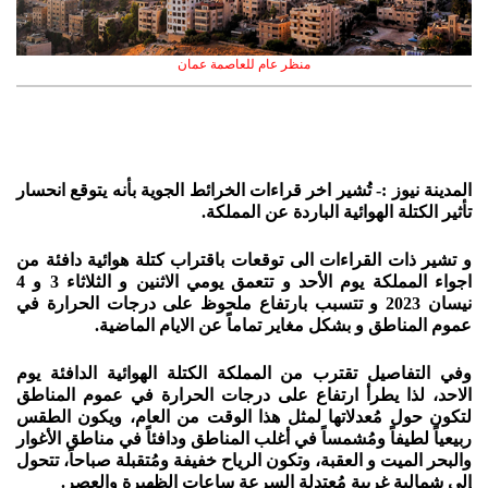
منظر عام للعاصمة عمان
المدينة نيوز :- تُشير اخر قراءات الخرائط الجوية بأنه يتوقع انحسار
تأثير الكتلة الهوائية الباردة عن المملكة.
و تشير ذات القراءات الى توقعات باقتراب كتلة هوائية دافئة من
اجواء المملكة يوم الأحد و تتعمق يومي الاثنين و الثلاثاء 3 و 4
نيسان 2023 و تتسبب بارتفاع ملحوظ على درجات الحرارة في
عموم المناطق و بشكل مغاير تماماً عن الايام الماضية.
وفي التفاصيل تقترب من المملكة الكتلة الهوائية الدافئة يوم
الاحد، لذا يطرأ ارتفاع على درجات الحرارة في عموم المناطق
لتكون حول مُعدلاتها لمثل هذا الوقت من العام، ويكون الطقس
ربيعياً لطيفاً ومُشمساً في أغلب المناطق ودافئاً في مناطق الأغوار
والبحر الميت و العقبة، وتكون الرياح خفيفة ومُتقبلة صباحاً، تتحول
إلى شمالية غربية مُعتدلة السرعة ساعات الظهيرة والعصر.