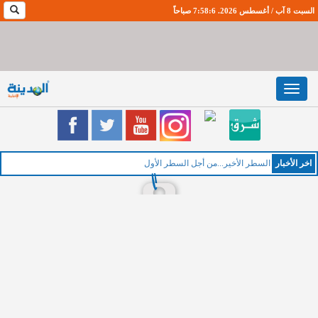
السبت 8 آب / أغسطس 2026. 7:58:7 صباحاً
Toggle
navigation
اخر اﻷخبار
ال