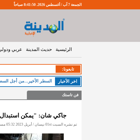
الجمعة 7 آب / أغسطس 2026. 8:41:50 صباحاً
الرئيسية
حديث المدينة
عربي ودولي
تابعونا:
السطر الأخير...من أجل السط
اخر اﻷخبار
فن تاستك
جاكي شان: "يمكن استبدال 
تم نشره السبت 01st نيسان / أبريل 2023 05:32 مساءً