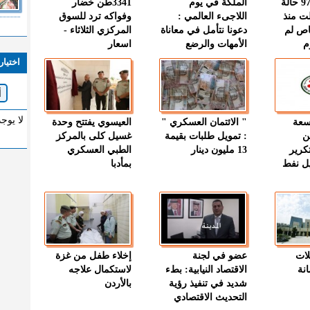
" الصحة " : 97 حالة
الملكة في يوم
3341طن خضار
ت منذ
اللاجىء العالمي :
وفواكه ترد للسوق
اص لم
دعونا نتأمل في معاناة
المركزي الثلاثاء -
م
الأمهات والرضع
اسعار
اختيار
لا يوج
وسعة
" الائتمان العسكري "
العيسوي يفتتح وحدة
ن
: تمويل طلبات بقيمة
غسيل كلى بالمركز
كرير
13 مليون دينار
الطبي العسكري
ميل نفط
بمأدبا
لات
عضو في لجنة
إخلاء طفل من غزة
نة
الاقتصاد النيابية: بطء
لاستكمال علاجه
شديد في تنفيذ رؤية
بالأردن
التحديث الاقتصادي