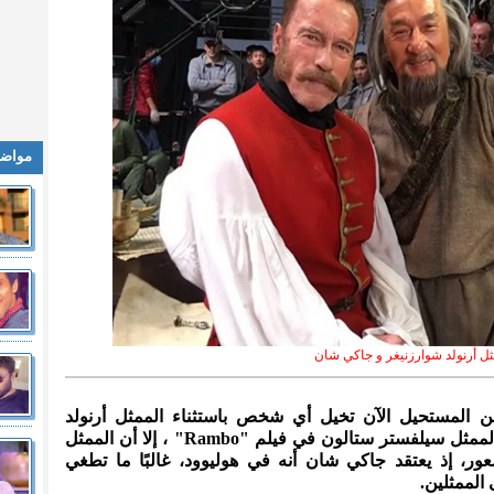
مواضي
ثل أرنولد شوارزنيغر و جاكي شان
من المستحيل الآن تخيل أي شخص باستثناء الممثل أرنولد
شوارزنيغر في فيلم "Terminator" والممثل سيلفستر ستالون في فيلم "Rambo" ، إلا أن الممثل
، إذ يعتقد جاكي شان أنه في هوليوود، غالبًا ما تطغي
الممثلين.