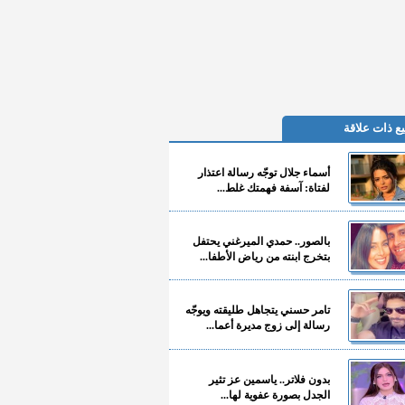
ع ذات علاقة
أسماء جلال توجّه رسالة اعتذار
لفتاة: آسفة فهمتك غلط...
بالصور.. حمدي الميرغني يحتفل
بتخرج ابنته من رياض الأطفا...
تامر حسني يتجاهل طليقته ويوجّه
رسالة إلى زوج مديرة أعما...
بدون فلاتر.. ياسمين عز تثير
الجدل بصورة عفوية لها...