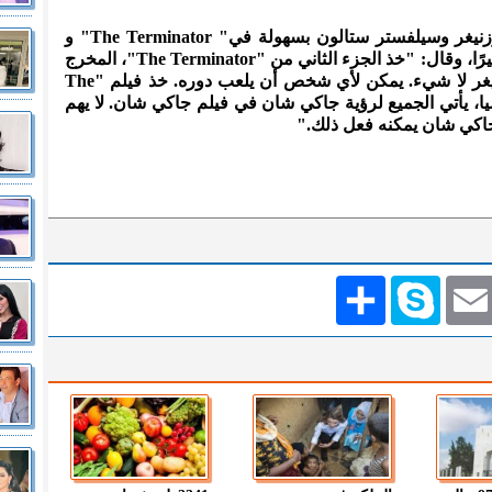
وأوضح أنه يمكن استبدال أرنولد شوارزنيغر وسيلفستر ستالون بسهولة في" The Terminator" و
"Rambo" ولن يؤثر ذلك على الفيلم كثيرًا، وقال: "خذ الجزء الثاني من "The Terminator"، المخرج
جيد، والمؤثرات الخاصة جيدة. شوارزنيغر لا شيء. يمكن لأي شخص أن يلعب دوره. خذ فيلم "The
ن في آسيا، يأتي الجميع لرؤية جاكي شان في فيلم جاكي شان. لا يهم
جاكي شان يمكنه فعل ذلك."
Emai
Skype
انشر