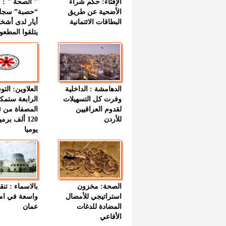
الإفتاء: حكم شراء
الأضحية عن طريق
“حصبة” سجل
البطاقات الائتمانية
أيار لدى أشخ
يتلقوا المطعو
الدهامشة : الداخلية
العلاوين: الت
وفرت كل التسهيلات
الرابعة ستمك
لقدوم العراقيين
المصفاة من ت
للأردن
120 ألف بر
يوميا
الصحة: مخزون
بالاسماء : تنق
استراتيجي للأمصال
واسعة في اما
المضادة للدغات
عمان
الأفاعي