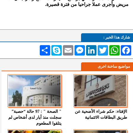
مريض وأجرى عملا جراحيا من فترة قصيرة.
شارك هذا الخبر :
Facebook
WhatsApp
Twitter
LinkedIn
Messenger
Email
Skype
انشر
مواضيع ساخنة اخرى
الإفتاء: حكم شراء الأضحية عن
" الصحة " : 97 حالة “حصبة”
طريق البطاقات الائتمانية
سجلت منذ أيار لدى أشخاص لم
يتلقوا المطعوم