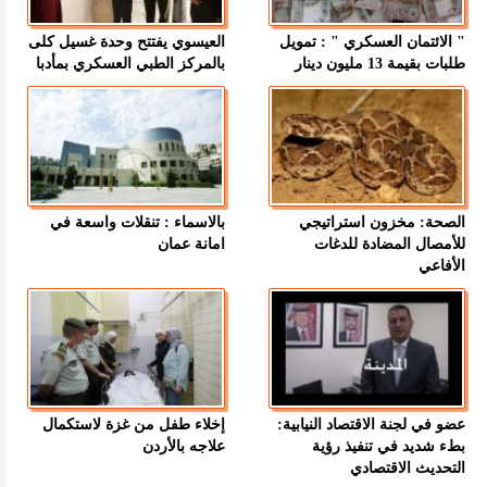
" الائتمان العسكري " : تمويل
العيسوي يفتتح وحدة غسيل كلى
طلبات بقيمة 13 مليون دينار
بالمركز الطبي العسكري بمأدبا
الصحة: مخزون استراتيجي
بالاسماء : تنقلات واسعة في
للأمصال المضادة للدغات
امانة عمان
الأفاعي
عضو في لجنة الاقتصاد النيابية:
إخلاء طفل من غزة لاستكمال
بطء شديد في تنفيذ رؤية
علاجه بالأردن
التحديث الاقتصادي