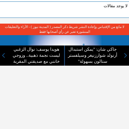
لا يوجد مقالات
لا مانع من الإقتباس وإعادة النشر شريط ذكر المصدر ( المدينة نيوز ) - الآراء والتعليقات
المنشورة تعبر عن رأي أصحابها فقط
جاكي شان: "يمكن استبدال
هويدا يوسف: نوال الزغبي
أرنولد شوارزنيغر وسيلفستر
ليست نجمة ذهبية.. وزوجي
ستالون بسهولة"
خانني مع صديقتي المقربة
عن المدينة الإخبارية
المدينة الإخبارية صحيفة الكترونية شاملة تابعة لشركة قنوات البث
الاردنية تنقل الاخبار المحلية الأردنية وأخبار فلسطين وأبرز الأخبار
العربية والدولية لحظة حدوثها بمهنية رفيعة ليكون العالم بما يجري
فيه وحوله بين يديكم بالكلمة والصورة من مصادرها الحقيقية.
عن الشركة
اتصل بنا
الهيكل التنظيمي