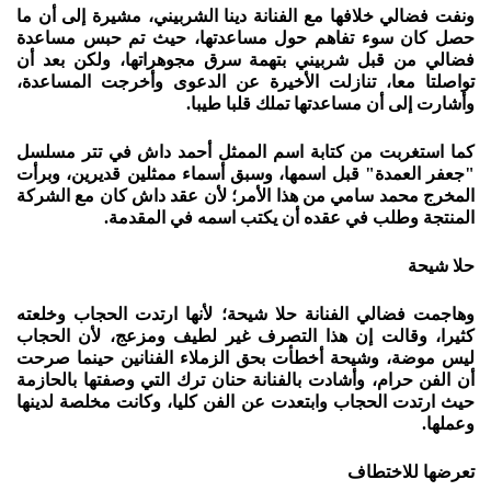
ونفت فضالي خلافها مع الفنانة دينا الشربيني، مشيرة إلى أن ما
حصل كان سوء تفاهم حول مساعدتها، حيث تم حبس مساعدة
فضالي من قبل شربيني بتهمة سرق مجوهراتها، ولكن بعد أن
تواصلتا معا، تنازلت الأخيرة عن الدعوى وأخرجت المساعدة،
وأشارت إلى أن مساعدتها تملك قلبا طيبا.
كما استغربت من كتابة اسم الممثل أحمد داش في تتر مسلسل
"جعفر العمدة" قبل اسمها، وسبق أسماء ممثلين قديرين، وبرأت
المخرج محمد سامي من هذا الأمر؛ لأن عقد داش كان مع الشركة
المنتجة وطلب في عقده أن يكتب اسمه في المقدمة.
حلا شيحة
وهاجمت فضالي الفنانة حلا شيحة؛ لأنها ارتدت الحجاب وخلعته
كثيرا، وقالت إن هذا التصرف غير لطيف ومزعج، لأن الحجاب
ليس موضة، وشيحة أخطأت بحق الزملاء الفنانين حينما صرحت
أن الفن حرام، وأشادت بالفنانة حنان ترك التي وصفتها بالحازمة
حيث ارتدت الحجاب وابتعدت عن الفن كليا، وكانت مخلصة لدينها
وعملها.
تعرضها للاختطاف