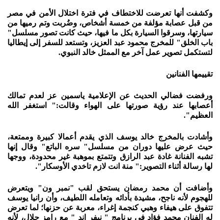
وكشفت أنها تعرضت للاختطاف في فترة اختلال الأمن في مصر
من قبل عصابة مؤلفة من خمسة أشخاص، وضُربت وتم رميها من
سيارتها، وسرقوا السيارة بكل ما فيها، حيث كانت تصور مسلسل"
باب الخلق" للمخرج محمود عبد العزيز، وتستعد للسفر إلى إيطاليا
لتستكمل تصوير عمل آخر مع الممثل خالد النبوي.
تقييمها الفنانين
ورفضت فضالي الحديث عن الإعلامية ياسمين عز لعدم تمالك
أعصابها عند رؤية صورتها على الهواء وقالت:" استغفر الله
العظيم".
وأشادت بالمخرج خالد يوسف الذي يقدم أعمالا كبيرة وممتعة،
حيث عرض عليها دوران من مسلسل" سره الباتع" وقال إنها
تشبه الفنانة غادة عبد الرازق وتتمتع بموهبة غير محدودة، ووجها
لها رسالة أثناء التصوير:" منة انت لازم تاخدي الأوسكار".
وأضافت أن محمد رمضان يستحق لقب "نمبر ون" ويتعرض
للهجوم لأنه ناجح، مشيدة بأدائه وتعامله اللطيف، وأن رانيا يوسف
تتفوق على هيفاء وهبي كنجمة إغراء، معربة عن حزنها؛ لما تعرض
له الفنان محمد فؤاد في برنامج " نيفر اند " مع رامز جلال، لأنه