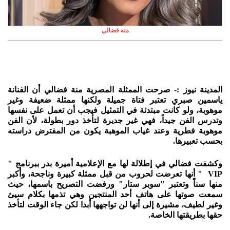
منه فضالي
المدينة نيوز :- صرحت الممثلة المصرية منة فضالي أن الفنانة
ياسمين صبري تعتبر فتاة جميلة ولكنها ممثلة ضعيفة وغير
موهوبة، ولو كانت مبتدئة في التمثيل فيجب أن تعمل على نفسها
وتدرس الفن جيداً، فهي غير جديرة لتأخذ دور بطولة، لأن الفن
موهوبة فطرية وعند غياب الموهبة يكون من المفترض دراسته
بحسب تعبيرها.
وكشفت فضالي في إطلالة لها مع الإعلامية أميرة بدر ببرنامج "
VIP " أنها تعرضت لحروب من قبل ممثلة كبيرة وناجحة، وأكبر
منها سناً وتعتبر "سوبر ستار" ورفضت التصريح باسمها، حيث
سمعت صوتها على هاتف أحد المنتجين وهي تذمها بكلام سيئ
وغير لطيف، مشيرة إلى أنها لن تواجهها أبدا لكن جاء الوقت لتأخذ
حقها بطريقتها الخاصة.