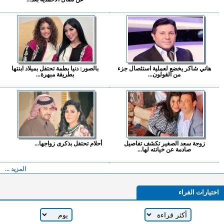
هاني شاكر يخضع لعملية استئصال جزء
بالصور: دنيا بطمة تحتفل بميلاد ابنتها
من القولون...
بطريقة مبهرة...
زوجة سعد الصغير تكشف تفاصيل
أحلام تحتفل بذكرى زواجها...
صادمة عن خيانته لها...
المزيد ...
اختيارات القراء