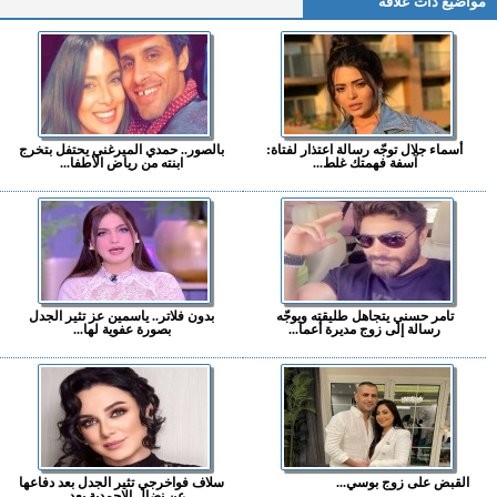
مواضيع ذات علاقة
أسماء جلال توجّه رسالة اعتذار لفتاة:
بالصور.. حمدي الميرغني يحتفل بتخرج
آسفة فهمتك غلط...
ابنته من رياض الأطفا...
تامر حسني يتجاهل طليقته ويوجّه
بدون فلاتر.. ياسمين عز تثير الجدل
رسالة إلى زوج مديرة أعما...
بصورة عفوية لها...
القبض على زوج بوسي...
سلاف فواخرجي تثير الجدل بعد دفاعها
عن نضال الاحمدية بعد...