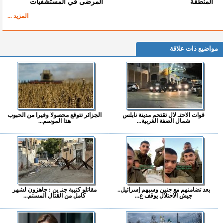
المنطقة
المرضى في المستشفيات
المزيد ...
مواضيع ذات علاقة
قوات الاحتـ لال تقتحم مدينة نابلس
الجزائر تتوقع محصولا وفيرا من الحبوب
شمال الضفة الغربية...
هذا الموسم...
بعد تضامنهم مع جنين وسبهم إسرائيل..
مقاتلو كتيبة جنـ ين : جاهزون لشهر
جيش الاحتلال يوقف ع...
كامل من القتال المستم...