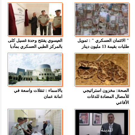
" الائتمان العسكري " : تمويل
العيسوي يفتتح وحدة غسيل كلى
طلبات بقيمة 13 مليون دينار
بالمركز الطبي العسكري بمأدبا
الصحة: مخزون استراتيجي
بالاسماء : تنقلات واسعة في
للأمصال المضادة للدغات
امانة عمان
الأفاعي