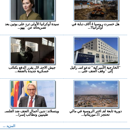
هل خسرت روسيا 4 آلاف دبابة في
سيدة أوكرانيا الأولى ترد على بوتين بعد
أوكرانيا؟...
تصريحاته عن "يهو...
"الخارجية الأميركية" تدعو اسـ رائيل
جيش الاحتـ لال يقرر الدفع بكتائب
إلى "وقف العنف على ...
عسكرية جديدة بالضفة...
دورية تابعة لفـ اغنر الروسية في مالي
وينسلاند: ندين أعمال العنف ضد الفلسـ
تحتجز 21 موريتانيا...
طينيين ونطالب إسرا...
المزيد ...