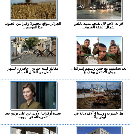
قوات الاحتـ لال تقتحم مدينة نابلس
الجزائر تتوقع محصولا وفيرا من الحبوب
شمال الضفة الغربية...
هذا الموسم...
بعد تضامنهم مع جنين وسبهم إسرائيل..
مقاتلو كتيبة جنـ ين : جاهزون لشهر
جيش الاحتلال يوقف ع...
كامل من القتال المستم...
هل خسرت روسيا 4 آلاف دبابة في
سيدة أوكرانيا الأولى ترد على بوتين بعد
أوكرانيا؟...
تصريحاته عن "يهو...