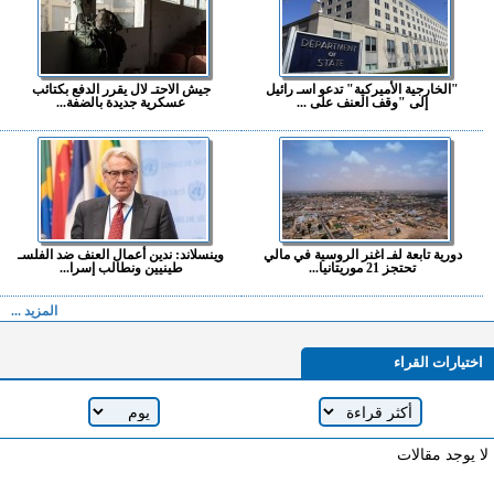
"الخارجية الأميركية" تدعو اسـ رائيل
جيش الاحتـ لال يقرر الدفع بكتائب
إلى "وقف العنف على ...
عسكرية جديدة بالضفة...
دورية تابعة لفـ اغنر الروسية في مالي
وينسلاند: ندين أعمال العنف ضد الفلسـ
تحتجز 21 موريتانيا...
طينيين ونطالب إسرا...
المزيد ...
اختيارات القراء
لا يوجد مقالات