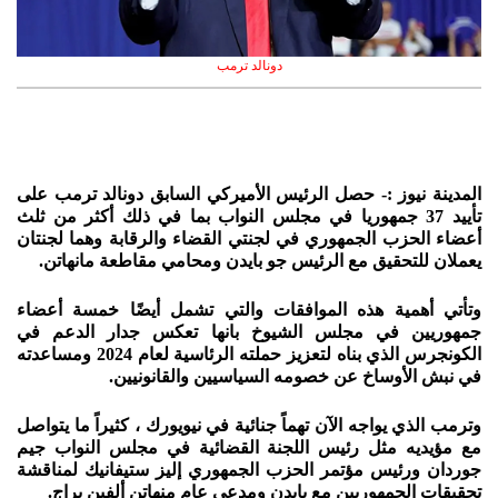
دونالد ترمب
المدينة نيوز :- حصل الرئيس الأميركي السابق دونالد ترمب على
تأييد 37 جمهوريا في مجلس النواب بما في ذلك أكثر من ثلث
أعضاء الحزب الجمهوري في لجنتي القضاء والرقابة وهما لجنتان
يعملان للتحقيق مع الرئيس جو بايدن ومحامي مقاطعة مانهاتن.
وتأتي أهمية هذه الموافقات والتي تشمل أيضًا خمسة أعضاء
جمهوريين في مجلس الشيوخ بانها تعكس جدار الدعم في
الكونجرس الذي بناه لتعزيز حملته الرئاسية لعام 2024 ومساعدته
في نبش الأوساخ عن خصومه السياسيين والقانونيين.
وترمب الذي يواجه الآن تهماً جنائية في نيويورك ، كثيراً ما يتواصل
مع مؤيديه مثل رئيس اللجنة القضائية في مجلس النواب جيم
جوردان ورئيس مؤتمر الحزب الجمهوري إليز ستيفانيك لمناقشة
تحقيقات الجمهوريين مع بايدن ومدعي عام منهاتن ألفين براج.