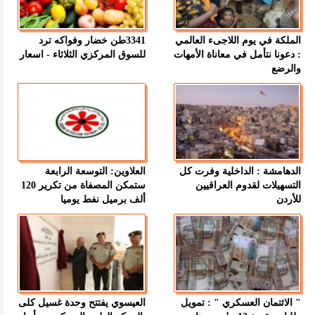
الملكة في يوم اللاجىء العالمي
3341طن خضار وفواكه ترد
: دعونا نتأمل في معاناة الأمهات
للسوق المركزي الثلاثاء - اسعار
والرضع
الدهامشة : الداخلية وفرت كل
العلاوين: التوسعة الرابعة
التسهيلات لقدوم العراقيين
ستمكن المصفاة من تكرير 120
للأردن
ألف برميل نفط يوميا
" الائتمان العسكري " : تمويل
العيسوي يفتتح وحدة غسيل كلى