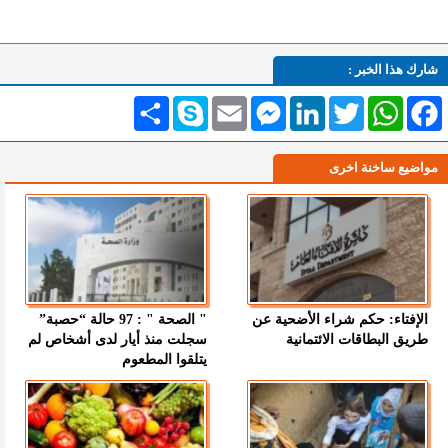
شارك هذا الخبر :
Facebook
WhatsApp
Twitter
LinkedIn
Messenger
Email
Skype
انشر
مواضيع ساخنة اخرى
الإفتاء: حكم شراء الأضحية عن
" الصحة " : 97 حالة “حصبة”
طريق البطاقات الائتمانية
سجلت منذ أيار لدى أشخاص لم
يتلقوا المطعوم