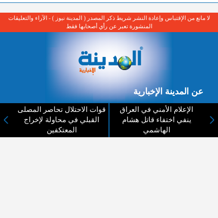
لا مانع من الإقتباس وإعادة النشر شريط ذكر المصدر ( المدينة نيوز ) - الآراء والتعليقات
المنشورة تعبر عن رأي أصحابها فقط
عن المدينة الإخبارية
المدينة الإخبارية صحيفة الكترونية شاملة تابعة لشركة قنوات البث
الإعلام الأمني في العراق
قوات الاحتلال تحاصر المصلى
الاردنية تنقل الاخبار المحلية الأردنية وأخبار فلسطين وأبرز الأخبار
ينفي اختفاء قاتل هشام
القبلي في محاولة لإخراج
العربية والدولية لحظة حدوثها بمهنية رفيعة ليكون العالم بما يجري
الهاشمي
المعتكفين
فيه وحوله بين يديكم بالكلمة والصورة من مصادرها الحقيقية.
عن الشركة
اتصل بنا
الهيكل التنظيمي
اعلن معنا
ارسل خبر او صورة