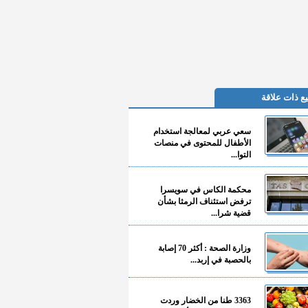
ع ذات علاقة
سعي عربي لمعالجة استخدام
الأطفال للمحتوى في منصات
التوا...
محكمة الكاس في سويسرا
ترفض استئناف الرمثا بشأن
قضية شرا...
وزارة الصحة : أكثر 70 إصابة
بالحصبة في إربد...
3363 طنا من الخضار وردت