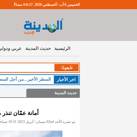
الخميس 6 آب / أغسطس 2026. 4:0:28 مساءً
الرئيسية
حديث المدينة
عربي ودولي
تابعونا:
السطر الأخير...من أجل السط
اخر اﻷخبار
حديث المدينة
أمانة عمّان تنذر
تم نشره الأحد 02nd نيسان / أبريل 2023 10:31 صباحاً