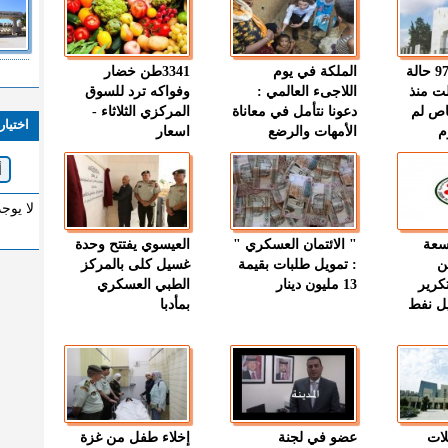
" الصحة " : 97 حالة
الملكة في يوم
3341طن خضار
ت منذ
اللاجىء العالمي :
وفواكه ترد للسوق
اص لم
دعونا نتأمل في معاناة
المركزي الثلاثاء -
اختيار
م
الأمهات والرضع
اسعار
لا يوج
وسعة
" الائتمان العسكري "
العيسوي يفتتح وحدة
ن
: تمويل طلبات بقيمة
غسيل كلى بالمركز
كرير
13 مليون دينار
الطبي العسكري
ميل نفط
بمأدبا
لات
عضو في لجنة
إخلاء طفل من غزة