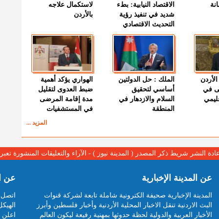
نة
الاقتصاد النيابية: بطء
لاستكمال علاجه
شديد في تنفيذ رؤية
بالأردن
التحديث الاقتصادي
الأردن
الملك : حل الدولتين
الهواري يؤكد أهمية
ى في
أساسي لتحقيق
ضبط العدوى لتقليل
قليمي
السلام والازدهار في
مدة إقامة المرضى
المنطقة
في المستشفيات
المزيد ...
عادة النشر شريط ذكر المصدر ( المدينة نيوز ) - الآراء والتعليقات المنشورة تع
عن المدينة الإخبارية
عن ا
المدينة الإخبارية صحيفة الكترونية شاملة تابعة لشركة قنوات
اتصل ب
البث الاردنية تنقل الاخبار المحلية الأردنية وأخبار فلسطين وأبرز
الهيكل
الأخبار العربية والدولية لحظة حدوثها بمهنية رفيعة ليكون العالم
اعلن م