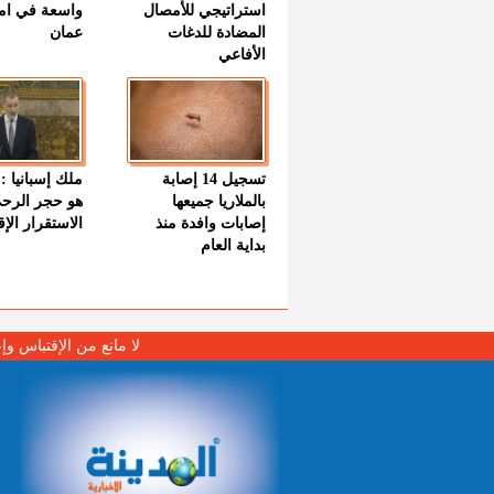
استراتيجي للأمصال
واسعة في اما
المضادة للدغات
عمان
الأفاعي
تسجيل 14 إصابة
ملك إسبانيا : 
بالملاريا جميعها
هو حجر الرح
إصابات وافدة منذ
الاستقرار الإ
بداية العام
لا مانع من الإقتباس وإ