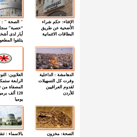
الإفتاء: حكم شراء
الأضحية عن طريق
“حصبة” سجل
البطاقات الائتمانية
أيار لدى أشخ
يتلقوا المطعو
الدهامشة : الداخلية
العلاوين: الت
وفرت كل التسهيلات
الرابعة ستمك
لقدوم العراقيين
المصفاة من ت
للأردن
120 ألف بر
يوميا
الصحة: مخزون
بالاسماء : تنق