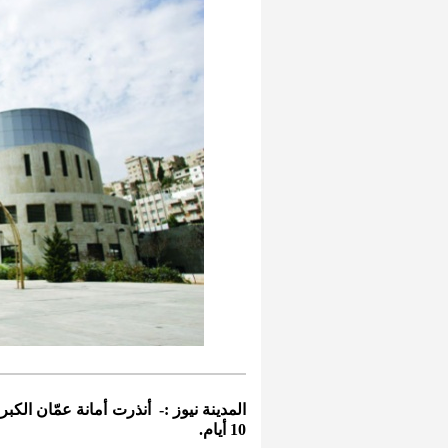
المدينة نيوز :- أنذرت أمانة عمّان الكب
10 أيام.