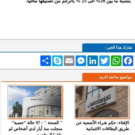
بنسبة ما بين 20% الى 25 % بالرغم من تصنيعها محليا.
شارك هذا الخبر :
Facebook
WhatsApp
Twitter
LinkedIn
Messenger
Email
Skype
انشر
مواضيع ساخنة اخرى
الإفتاء: حكم شراء الأضحية عن
" الصحة " : 97 حالة “حصبة”
طريق البطاقات الائتمانية
سجلت منذ أيار لدى أشخاص لم
يتلقوا المطعوم