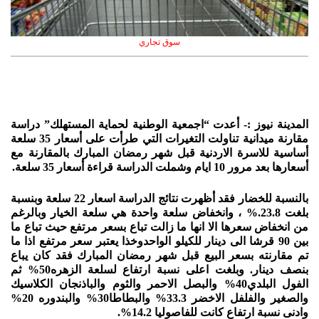
سوق تجاري
المدينة نيوز :- أعدت “اجمعية الوطنية لحماية المستهلك” دراسة
مقارنة ميدانية تناولت التغيرات التي طرأت على أسعار 35 سلعة
أساسية للاسرة الاردنية قبل شهر رمضان المبارك بالمقارنة مع
أسعارها بعد مرور 10 ايام وشملت الدراسة قراءة أسعار 35 سلعة.
بالنسبة للخضار فقد أظهرت نتائج الدراسة اسعار 22 سلعة وبنسبة
بلغت 23.8.% ، وانخفاض سلعة واحدة هي سلعة الخيار وبالرغم
من انخفاض سعرها الا انها ما زالت تباع بسعر مرتفع حيث تباع ما
بين 90 قرشا الى دينار للكيلو الواحدوخذا يعتبر سعر مرتفع اذا ما
تم مقارنته بسعر البيع قبل شهر رمضان المبارك فقد كان يباع
بنصف دينار. وبلغت اعلى نسبة ارتفاع لسلعة الزهره50% ثم
الفول البلدي40% والبصل الاحمر والثوم والباذنجان الكلاسيك
والصغير والفلفل الاخضر 33.3% والبطاطا30% والبندوره 20%
وادنى نسبة ارتفاع كانت للفاصوليا 14.2%.