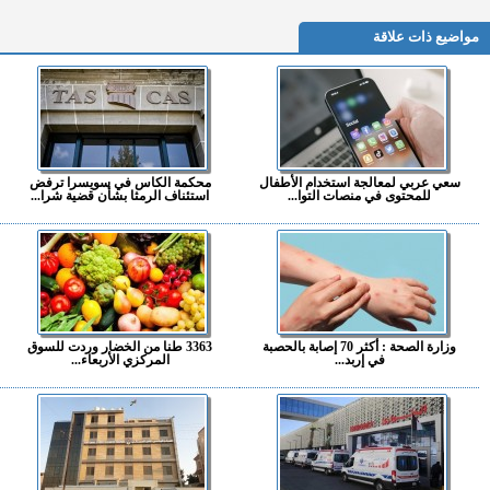
مواضيع ذات علاقة
سعي عربي لمعالجة استخدام الأطفال
محكمة الكاس في سويسرا ترفض
للمحتوى في منصات التوا...
استئناف الرمثا بشأن قضية شرا...
وزارة الصحة : أكثر 70 إصابة بالحصبة
3363 طنا من الخضار وردت للسوق
في إربد...
المركزي الأربعاء...