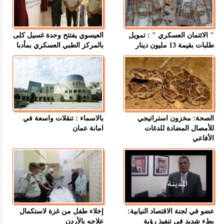
" الائتمان العسكري " : تمويل
العيسوي يفتتح وحدة غسيل كلى
طلبات بقيمة 13 مليون دينار
بالمركز الطبي العسكري بمأدبا
الصحة: مخزون استراتيجي
بالاسماء : تنقلات واسعة في
للأمصال المضادة للدغات
امانة عمان
الأفاعي
عضو في لجنة الاقتصاد النيابية:
إخلاء طفل من غزة لاستكمال
بطء شديد في تنفيذ رؤية
علاجه بالأردن