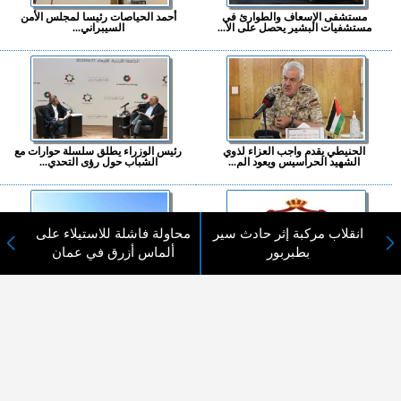
مستشفى الإسعاف والطوارئ في
أحمد الحياصات رئيسا لمجلس الأمن
مستشفيات البشير يحصل على الا...
السيبراني...
الحنيطي يقدم واجب العزاء لذوي
رئيس الوزراء يطلق سلسلة حوارات مع
الشهيد الحراسيس ويعود الم...
الشباب حول رؤى التحدي...
انقلاب مركبة إثر حادث سير
محاولة فاشلة للاستيلاء على
بطبربور
ألماس أزرق في عمان
رابط إلكتروني لتدقيق بيانات
الأردن يدين الاعتداءات الإسرائيلية
المتقدمين لوظائف الفئة الثا...
والمصادقة على بناء أ...
المزيد ...
اختيارات القراء