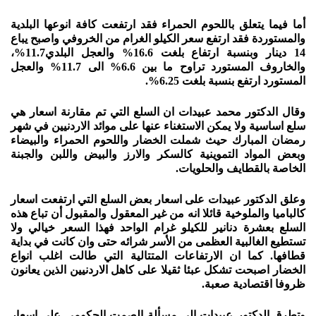
أما فيما يتعلق باللحوم الحمراء فقد ارتفعت كافة انوعها البلدية
والمستوردة فقد ارتفع سعر الكيلو الغرام من الخروفي واصبح يباع
14 دينار وبنسبة ارتفاع بلغت 16.6% والعجل البلدي11.7%،
والخاروف المستورد تراوح ما بين 6.6% الى 11.7% والعجل
المستورد ارتفع بنسبة بلغت 6.25%.
وقال الدكتور محمد عبيدات ان السلع التي تم مقارنة اسعار هي
سلع اساسية ولا يمكن الاستغناء عنها على موائد الاردنيين في شهر
رمضان المبارك حيث شملت الخضار واللحوم الحمراء والبيضاء
وبعض المواد التموينية كالسكر والارز والبيض واللبن والجبنة
الخاصة بالقطايف والحلويات.
وعلق الدكتور عبيدات على اسعار بعض السلع التي ارتفعت اسعار
كالباميا والملوخية قائلا انه من غير المعقول والمقبول أن تباع هذه
السلع بعشرة دنانير للكيلو غرام الواحد فهذا السعر خيالي ولا
تستطيع الغالبية العظمى من الأسر شرائه حتى وان كانت في بداية
قطافها. كما ان الارتفاعات المتتالية التي طالت اغلب انواع
الخضار اصبحت تشكل عبئا ثقيلا على كاهل الاردنيين الذين يعانون
ظروفا اقتصادية صعبة.
وتطرق الدكتور عبيدات الى مسألة الصمت الحكومي على اسعار