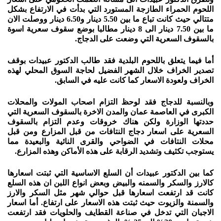
اللحوم الحمراء الطازجة المستورد التي بدأت في الارتفاع بشكل
متتالي حيث كانت تباع ما بين 5.50 دينار و6.50 دينار ووصلت الان
ما بين 7.50 دينار الى 8 دينار مطالبا بوضع سقوف سعرية اسوة
بالسقوف السعرية التي وضعت على الدجاج.
أما فيما يتعلق باللحوم البلدية فقد طالب الدكتور عبيدات بوقف
تصدير الخراف خلال الشهر الفضيل لحاجة السوق المحلي لهذه
الخراف ولعودة الاسعار كما كانت عليه في السابق.
وبالنسبة للدجاج فقد لوحظ التزام اصحاب المولات والمحلات
الكبرى في العاصمة عمان والمدن الاخرة بالسقوف السعرية التي
حددتها الوزارة ولكن هناك خروقات وعدم التزام بالسقوف
السعرية على اسعار دجاج النتافات من قبل المزارع ومن قبل
محلات النتافات في الضواحي والقرى النائية والبعيدة مما
يستوجب تكثيف وتشديد الرقابة على هذه الأماكن وهذه المزارع.
كما بين الدكتور عبيدات أن السلع الاساسية التي ثبتت اسعارها
كالارز والسكر والسمنه والبيض وبعض انواع اللبن ان هذه السلع
كانت قد ارتفعت اسعارها قبل حوالي شهر مثل السكر والارز
والسمنة والزيوت حيث ثبتت هذه الاسعار على ارتفاع. أما اسعار
الاجبان التي تدخل في صناعة القطايف والحلويات فقد ارتفعت