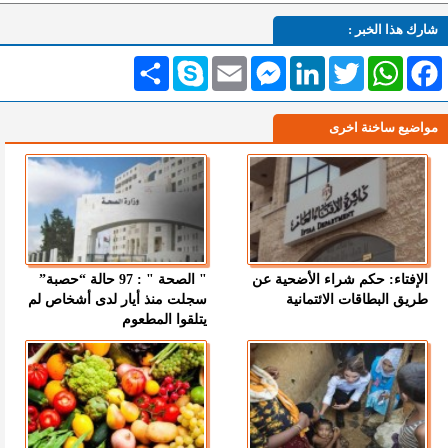
شارك هذا الخبر :
Facebook
WhatsApp
Twitter
LinkedIn
Messenger
Email
Skype
انشر
مواضيع ساخنة اخرى
الإفتاء: حكم شراء الأضحية عن
" الصحة " : 97 حالة “حصبة”
طريق البطاقات الائتمانية
سجلت منذ أيار لدى أشخاص لم
يتلقوا المطعوم