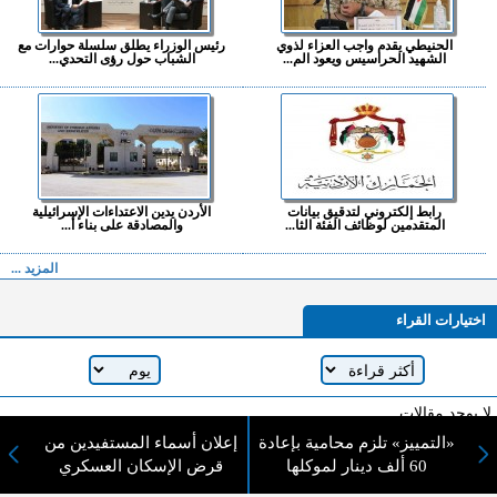
الحنيطي يقدم واجب العزاء لذوي
رئيس الوزراء يطلق سلسلة حوارات مع
الشهيد الحراسيس ويعود الم...
الشباب حول رؤى التحدي...
رابط إلكتروني لتدقيق بيانات
الأردن يدين الاعتداءات الإسرائيلية
المتقدمين لوظائف الفئة الثا...
والمصادقة على بناء أ...
المزيد ...
اختيارات القراء
لا يوجد مقالات
«التمييز» تلزم محامية بإعادة
إعلان أسماء المستفيدين من
60 ألف دينار لموكلها
قرض الإسكان العسكري
لا مانع من الإقتباس وإعادة النشر شريط ذكر المصدر ( المدينة نيوز ) - الآراء والتعليقات