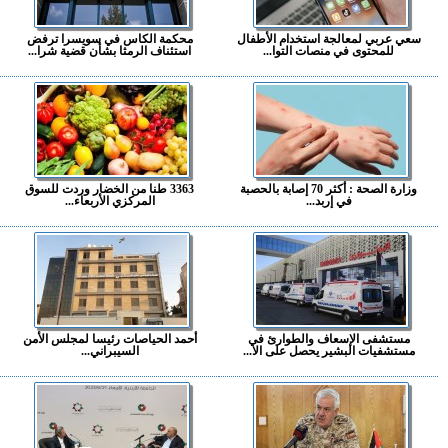
سعي عربي لمعالجة استخدام الأطفال
محكمة الكاس في سويسرا ترفض
للمحتوى في منصات التوا...
استئناف الرمثا بشأن قضية شرا...
وزارة الصحة : أكثر 70 إصابة بالحصبة
3363 طنا من الخضار وردت للسوق
في إربد...
المركزي الأربعاء...
مستشفى الإسعاف والطوارئ في
أحمد الحياصات رئيسا لمجلس الأمن
مستشفيات البشير يحصل على الا...
السيبراني...