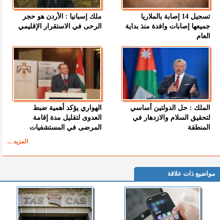
تسجيل 14 إصابة بالملاريا
ملك إسبانيا : الأردن هو حجر
جميعها إصابات وافدة منذ بداية
الرحى في الاستقرار الإقليمي
العام
الملك : حل الدولتين أساسي
الهواري يؤكد أهمية ضبط
لتحقيق السلام والازدهار في
العدوى لتقليل مدة إقامة
المنطقة
المرضى في المستشفيات
المزيد ...
مواضيع ذات علاقة