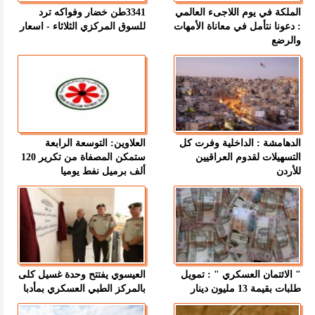
الملكة في يوم اللاجىء العالمي
3341طن خضار وفواكه ترد
: دعونا نتأمل في معاناة الأمهات
للسوق المركزي الثلاثاء - اسعار
والرضع
الدهامشة : الداخلية وفرت كل
العلاوين: التوسعة الرابعة
التسهيلات لقدوم العراقيين
ستمكن المصفاة من تكرير 120
للأردن
ألف برميل نفط يوميا
" الائتمان العسكري " : تمويل
العيسوي يفتتح وحدة غسيل كلى
طلبات بقيمة 13 مليون دينار
بالمركز الطبي العسكري بمأدبا