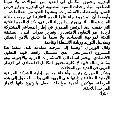
البلدين، وتحقيق التكامل في العديد من المجالات، ولا سيما
الصناعية منها، وإحداث التنمية المطلوبة في البلدين، وتوفير فرص
العمل، واستقطاب الاستثمارات، وتنشيط العديد من القطاعات.
وأوضحا أن المشروع جاء نتاجا للقمم الثنائية التي جمعت جلالة
الملك عبدالله الثاني ورئيس الوزراء العراقي، وكذلك القمم الثلاثية
التي ضمت أيضا الرئيس المصري في إطار المساعي المشتركة
لزيادة أطر التعاون الاقتصادي، وتعزيز قدرات البلدان الشقيقة
الثلاثة لمواجهة التحديات، ولا سيما ما يتعلق بالأمن الغذائي
وسلاسل التوريد وزيادة الأنشطة الإنتاجية.
وقال الوزيران "وصلنا إلى مرحلة متقدمة للبدء بتنفيذ هذا
المشروع الاستراتيجي الذي سيشكل رافعة قوية للتعاون
الاقتصادي، ويحفز استقطاب الاستثمارات العربية والأجنبية، وهو
بمثابة رسالة قوية لإمكانية تحقيق التكامل الاقتصادي في الإطار
العربي في العديد من المجالات".
وشكر الوزيران رئيس وأعضاء مجلس إدارة الشركة العراقية
الأردنية للصناعة وإدارتها على الجهود التي بذلت للوصول إلى هذه
المرحلة، مؤكدين أهمية مواصلة العمل بالوتيرة ذاتها لإنجاز
المراحل اللاحقة.
--(بترا)