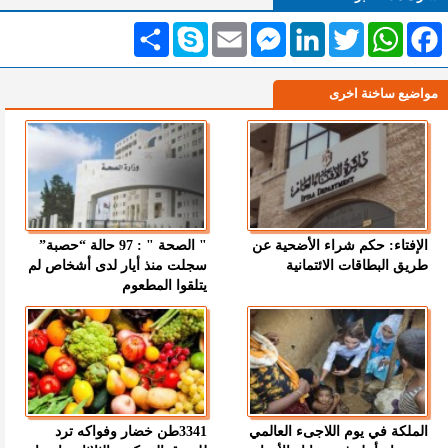
Facebook
WhatsApp
Twitter
LinkedIn
Messenger
Email
Skype
انشر
مواضيع ساخنة اخرى
الإفتاء: حكم شراء الأضحية عن
" الصحة " : 97 حالة “حصبة”
طريق البطاقات الائتمانية
سجلت منذ أيار لدى أشخاص لم
يتلقوا المطعوم
الملكة في يوم اللاجىء العالمي
3341طن خضار وفواكه ترد