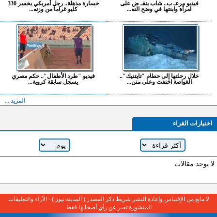
فيديو مرعـ ب.. شاب ينقـ ض على
خسارة مذهلة.. رجل أمريكي يخسر 330
امرأة وابنتها في وضح النه...
كليو غراماً من وزنه...
خلال رحلتها إلى حطام "تايتنيك"..
فيديو "طرد الأطفال".. حكم مصري
الغواصة اختفت وعلى متن...
يسجل سابقة كروية...
المزيد ...
اختيارات القراء
لا يوجد مقالات
لا مانع من الإقتباس وإعادة النشر شريط ذكر المصدر ( المدينة نيوز ) - الآراء والتعليقات
المنشورة تعبر عن رأي أصحابها فقط