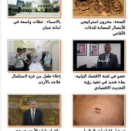
الصحة: مخزون استراتيجي
بالاسماء : تنقلات واسعة في
للأمصال المضادة للدغات
امانة عمان
الأفاعي
عضو في لجنة الاقتصاد النيابية:
إخلاء طفل من غزة لاستكمال
بطء شديد في تنفيذ رؤية
علاجه بالأردن
التحديث الاقتصادي
تسجيل 14 إصابة بالملاريا
ملك إسبانيا : الأردن هو حجر