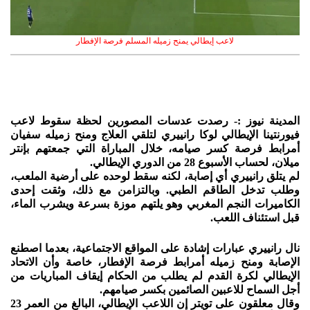
لاعب إيطالي يمنح زميله المسلم فرصة الإفطار
المدينة نيوز :- رصدت عدسات المصورين لحظة سقوط لاعب
فيورنتينا الإيطالي لوكا رانييري لتلقي العلاج ومنح زميله سفيان
أمرابط فرصة كسر صيامه، خلال المباراة التي جمعتهم بإنتر
ميلان، لحساب الأسبوع 28 من الدوري الإيطالي.
لم يتلق رانييري أي إصابة، لكنه سقط لوحده على أرضية الملعب،
وطلب تدخل الطاقم الطبي. وبالتزامن مع ذلك، وثقت إحدى
الكاميرات النجم المغربي وهو يلتهم موزة بسرعة ويشرب الماء،
قبل استئناف اللعب.
نال رانييري عبارات إشادة على المواقع الاجتماعية، بعدما اصطنع
الإصابة ومنح زميله أمرابط فرصة الإفطار، خاصة وأن الاتحاد
الإيطالي لكرة القدم لم يطلب من الحكام إيقاف المباريات من
أجل السماح للاعبين الصائمين بكسر صيامهم.
وقال معلقون على تويتر إن اللاعب الإيطالي، البالغ من العمر 23