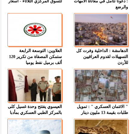
: دعونا نتأمل في معاناة الأمهات
للسوق المركزي الثلاثاء - اسعار
والرضع
الدهامشة : الداخلية وفرت كل
العلاوين: التوسعة الرابعة
التسهيلات لقدوم العراقيين
ستمكن المصفاة من تكرير 120
للأردن
ألف برميل نفط يوميا
" الائتمان العسكري " : تمويل
العيسوي يفتتح وحدة غسيل كلى
طلبات بقيمة 13 مليون دينار
بالمركز الطبي العسكري بمأدبا