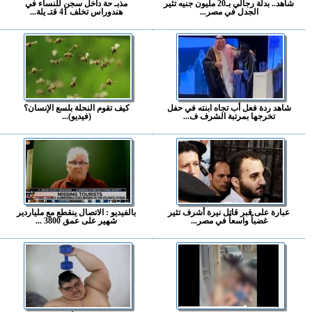
شاهد.. بدلة رجالي بـ20 مليون جنيه تثير
مذبـ حة داخل سجن للنساء في
الجدل في مصر...
هندوراس تخلف 41 قتـ يلة...
شاهد ردة فعل أب تجاه ابنته في حفل
كيف تقوم النحلة بلسع الإنسان؟
تخرجها بمرتبة الشرف ف...
(فيديو)...
عبارة على قبر قاتل نيرة أشرف تثير
بالفيديو : الاتصال ينقطع مع ملياردير
غضباً واسعاً في مصر...
شهير على عمق 3800 ...