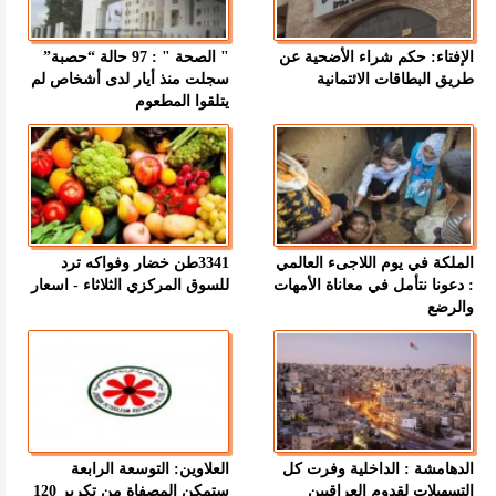
الإفتاء: حكم شراء الأضحية عن
" الصحة " : 97 حالة “حصبة”
طريق البطاقات الائتمانية
سجلت منذ أيار لدى أشخاص لم
يتلقوا المطعوم
الملكة في يوم اللاجىء العالمي
3341طن خضار وفواكه ترد
: دعونا نتأمل في معاناة الأمهات
للسوق المركزي الثلاثاء - اسعار
والرضع
الدهامشة : الداخلية وفرت كل
العلاوين: التوسعة الرابعة
التسهيلات لقدوم العراقيين
ستمكن المصفاة من تكرير 120