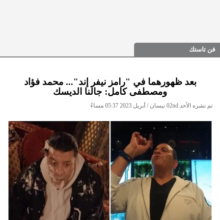
فن تاستك
بعد ظهورهما في "رامز نيفر إند"... محمد فؤاد
ومصطفى كامل: جالنا الديسك
تم نشره الأحد 02nd نيسان / أبريل 2023 05:37 مساءً