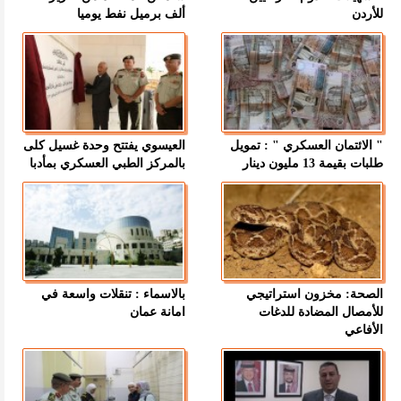
للأردن
ألف برميل نفط يوميا
" الائتمان العسكري " : تمويل
العيسوي يفتتح وحدة غسيل كلى
طلبات بقيمة 13 مليون دينار
بالمركز الطبي العسكري بمأدبا
الصحة: مخزون استراتيجي
بالاسماء : تنقلات واسعة في
للأمصال المضادة للدغات
امانة عمان
الأفاعي