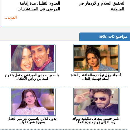
لتحقيق السلام والازدهار في
العدوى لتقليل مدة إقامة
المنطقة
المرضى في المستشفيات
المزيد ...
مواضيع ذات علاقة
أسماء جلال توجّه رسالة اعتذار لفتاة:
بالصور.. حمدي الميرغني يحتفل بتخرج
آسفة فهمتك غلط...
ابنته من رياض الأطفا...
تامر حسني يتجاهل طليقته ويوجّه
بدون فلاتر.. ياسمين عز تثير الجدل
رسالة إلى زوج مديرة أعما...
بصورة عفوية لها...