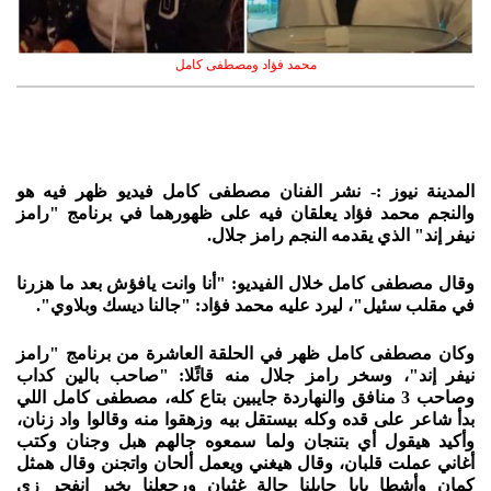
محمد فؤاد ومصطفى كامل
المدينة نيوز :- نشر الفنان مصطفى كامل فيديو ظهر فيه هو
والنجم محمد فؤاد يعلقان فيه على ظهورهما في برنامج "رامز
نيفر إند" الذي يقدمه النجم رامز جلال.
وقال مصطفى كامل خلال الفيديو: "أنا وانت يافؤش بعد ما هزرنا
في مقلب سئيل"، ليرد عليه محمد فؤاد: "جالنا ديسك وبلاوي".
وكان مصطفى كامل ظهر في الحلقة العاشرة من برنامج "رامز
نيفر إند"، وسخر رامز جلال منه قائًلا: "صاحب بالين كداب
وصاحب 3 منافق والنهاردة جايبين بتاع كله، مصطفى كامل اللي
بدأ شاعر على قده وكله بيستقل بيه وزهقوا منه وقالوا واد زنان،
وأكيد هيقول أي بتنجان ولما سمعوه جالهم هبل وجنان وكتب
أغاني عملت قلبان، وقال هيغني ويعمل ألحان واتجنن وقال همثل
كمان وأشطا يابا جابلنا حالة غثيان ورجعلنا بخبر انفجر زي