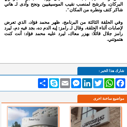
البركان، واترشح لمنصب نقيب الموسيقيين ونجح وأدى لـ هاني
شاكر كتف ونطره من المكان".
وفي الحلقة الثالثة من البرنامج، ظهر محمد فؤاد، الذي تعرض
لإصابات أثناء الحلقة، وقال لـ رامز: إيه الدم ده، بجد فيه دم، ليرد
رامز جلال قائلًا: بهزر معاك، ليرد عليه محمد فؤاد: أنت كنت
هتموتني.
شارك هذا الخبر :
Facebook
WhatsApp
Twitter
LinkedIn
Messenger
Email
Skype
انشر
مواضيع ساخنة اخرى