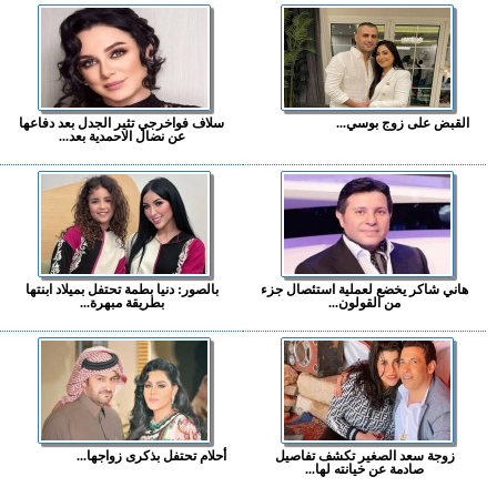
القبض على زوج بوسي...
سلاف فواخرجي تثير الجدل بعد دفاعها
عن نضال الاحمدية بعد...
هاني شاكر يخضع لعملية استئصال جزء
بالصور: دنيا بطمة تحتفل بميلاد ابنتها
من القولون...
بطريقة مبهرة...
زوجة سعد الصغير تكشف تفاصيل
أحلام تحتفل بذكرى زواجها...
صادمة عن خيانته لها...