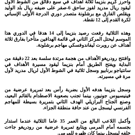
وأحرز كريم بنزيما ثلاثة أهداف في سبع دقائق من الشوط الأول
ليقود ريال مدريد لفوز ساحق 6-صفر على ضيفه ريال بلد الوليد
ويقلص الفارق مع برشلونة متصدر دوري الدرجة الأولى الإسباني
لكرة القدم إلى 12 نقطة.
وهذه الثلاثية رفعت رصيد بنزيما إلى 14 هدفا في الدوري هذا
الموسم ليحتل المركز الثاني في قائمة الهدافين متأخرا بفارق ثلاثة
أهداف عن روبرت ليفاندوفسكي مهاجم برشلونة.
وافتتح رودريغو الأهداف من هجمة مرتدة سلسة بعد 22 دقيقة من
البداية ويفتح الطريق أمام بنزيما ليقود مسيرة الأهداف في
سانتياجو برنابيو وسجل ثلاثية في الشوط الأول لريال مدريد لأول
مرة في مسيرته.
وسجل بنزيما هدفه الأول بضربة رأس بعد تمريرة عرضية من
فينيسيوس جونيور، بينما تجنب بصعوبة الاصطدام بالقائم البعيد،
وصنع الجناح البرازيلي الهدف الثاني بتمريرة بسيطة للمهاجم
الفرنسي ليسجل من عند حافة منطقة الجزاء.
وأكمل اللاعب البالغ من العمر 35 عاما الثلاثية عندما استدار
بجسمه أمام المرمى ويتابع تمريرة عرضية من رودريغو جاءت
خلفه ليسجل بينما كان ظهره للمرمى.