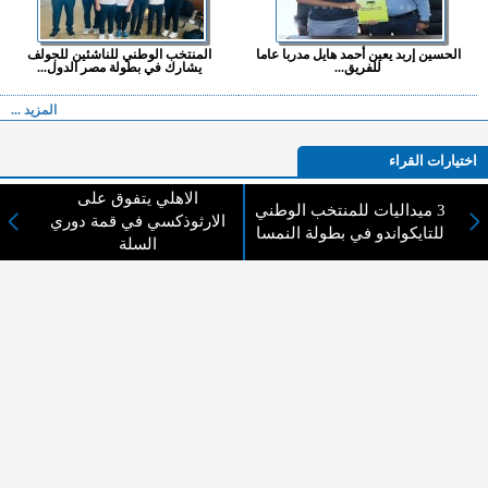
الحسين إربد يعين أحمد هايل مدربا عاما
المنتخب الوطني للناشئين للجولف
للفريق...
يشارك في بطولة مصر الدول...
المزيد ...
اختيارات القراء
الاهلي يتفوق على
3 ميداليات للمنتخب الوطني
الارثوذكسي في قمة دوري
للتايكواندو في بطولة النمسا
السلة
لا يوجد مقالات
لا مانع من الإقتباس وإعادة النشر شريط ذكر المصدر ( المدينة نيوز ) - الآراء والتعليقات
المنشورة تعبر عن رأي أصحابها فقط