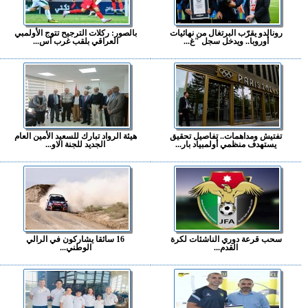
رونالدو يقرّب البرتغال من نهائيات
بالصور: ركلات الترجيح تتوج الأولمبي
أوروبا.. ويدخل سجل "غ...
العراقي بلقب غرب آس...
تفتيش ومداهمات.. تفاصيل تحقيق
هيئة الرواد تبارك للسعيد الأمين العام
يستهدف منظمي أولمبياد بار...
الجديد للجنة الاو...
سحب قرعة دوري الناشئات لكرة
16 سائقا يشاركون في الرالي
القدم...
الوطني...