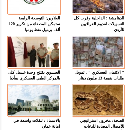
الدهامشة : الداخلية وفرت كل
العلاوين: التوسعة الرابعة
التسهيلات لقدوم العراقيين
ستمكن المصفاة من تكرير 120
للأردن
ألف برميل نفط يوميا
" الائتمان العسكري " : تمويل
العيسوي يفتتح وحدة غسيل كلى
طلبات بقيمة 13 مليون دينار
بالمركز الطبي العسكري بمأدبا
الصحة: مخزون استراتيجي
بالاسماء : تنقلات واسعة في
للأمصال المضادة للدغات
امانة عمان