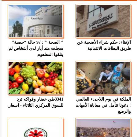
الإفتاء: حكم شراء الأضحية عن
" الصحة " : 97 حالة “حصبة”
طريق البطاقات الائتمانية
سجلت منذ أيار لدى أشخاص لم
يتلقوا المطعوم
الملكة في يوم اللاجىء العالمي
3341طن خضار وفواكه ترد
: دعونا نتأمل في معاناة الأمهات
للسوق المركزي الثلاثاء - اسعار
والرضع