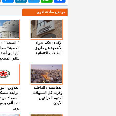
مواضيع ساخنة اخرى
الإفتاء: حكم شراء
الأضحية عن طريق
“حصبة” سجل
البطاقات الائتمانية
أيار لدى أشخ
يتلقوا المطعو
الدهامشة : الداخلية
العلاوين: الت
وفرت كل التسهيلات
الرابعة ستمك
لقدوم العراقيين
المصفاة من ت
للأردن
120 ألف بر
يوميا