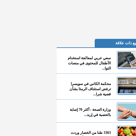
ع ذات علاقة
سعي عربي لمعالجة استخدام
الأطفال للمحتوى في منصات
التوا...
محكمة الكاس في سويسرا
ترفض استئناف الرمثا بشأن
قضية شرا...
وزارة الصحة : أكثر 70 إصابة
بالحصبة في إربد...
3363 طنا من الخضار وردت