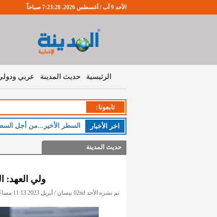
الأحد 9 آب / أغسطس 2026. 7:23:29 صباحاً
الرئيسية
حديث المدينة
عربي ودولي
تابعونا:
السطر الأخير...من أجل السط
اخر اﻷخبار
حديث المدينة
ولي العهد: ا
تم نشره الأحد 02nd نيسان / أبريل 2023 11:13 مساءً