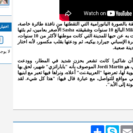
 بالصورة البانورامية التي التقطتها من نافذة طائرة خاصة،
اختيار
أقلتها من مطار برشلونة مع طفليها Milan البالغ 10 سنوات وشقيقته Sasha الأصغر بعامين، ثم بثتها
إلى حسابها بإنستغرام، مرفقة بما عبرت به عن حبها للمدينة التي كانت موطنها لأكثر من 10 سنوات،
 الإسباني جيرارد بيكيه، ثم ودعتها بقلب مكسور، لأنه اختار
ينة صعبة.
لا يوج
م، أن شاكيرا كانت تشعر بحزن شديد في المطار، وودعت
الصحافيين بالإشارات. إلا أن واحدا منهم، هو Jordi Martín الموصوف بأنه "باباراتزي" شهير، لحق بها
ة لها، تعرضها "العربية.نت" أعلاه، ونراها فيها تعبر مع ابنيها
في مواقع للتواصل، مع عبارة قال فيها: "هذا كل شيء. لقد
ة إلى الأبد".
Emai
Skype
انشر