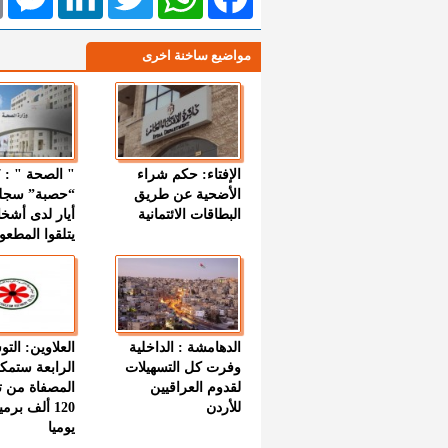
مواضيع ساخنة اخرى
الإفتاء: حكم شراء
الأضحية عن طريق
“حصبة” سجل
البطاقات الائتمانية
أيار لدى أشخ
يتلقوا المطعو
الدهامشة : الداخلية
العلاوين: الت
وفرت كل التسهيلات
الرابعة ستمك
لقدوم العراقيين
المصفاة من ت
للأردن
120 ألف بر
يوميا