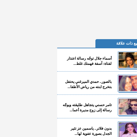
ع ذات علاقة
أسماء جلال توجّه رسالة اعتذار
لفتاة: آسفة فهمتك غلط...
بالصور.. حمدي الميرغني يحتفل
بتخرج ابنته من رياض الأطفا...
تامر حسني يتجاهل طليقته ويوجّه
رسالة إلى زوج مديرة أعما...
بدون فلاتر.. ياسمين عز تثير
الجدل بصورة عفوية لها...