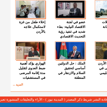
لات
عضو في لجنة
إخلاء طفل من غزة
نة
الاقتصاد النيابية: بطء
لاستكمال علاجه
شديد في تنفيذ رؤية
بالأردن
التحديث الاقتصادي
الأردن
الملك : حل الدولتين
الهواري يؤكد أهمية
ى في
أساسي لتحقيق
ضبط العدوى لتقليل
قليمي
السلام والازدهار في
مدة إقامة المرضى
المنطقة
في المستشفيات
المزيد ...
عادة النشر شريط ذكر المصدر ( المدينة نيوز ) - الآراء والتعليقات المنشورة تع