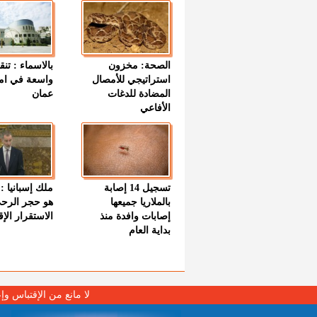
الصحة: مخزون
بالاسماء : تنق
استراتيجي للأمصال
واسعة في اما
المضادة للدغات
عمان
الأفاعي
تسجيل 14 إصابة
ملك إسبانيا : 
بالملاريا جميعها
هو حجر الرح
إصابات وافدة منذ
الاستقرار الإ
بداية العام
لا مانع من الإقتباس وإ