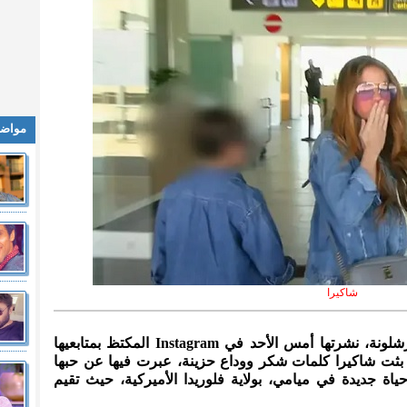
مواضي
شاكيرا
المدينة نيوز :- مع صورة بانورامية لبرشلونة، نشرتها أمس الأحد في Instagram المكتظ بمتابعيها
 أكثر من 85 مليونا و300 ألف، بثت شاكيرا كلمات شكر ووداع حزينة، عبرت فيها عن حبها
حياة جديدة في ميامي، بولاية فلوريدا الأميركية، حيث تقيم