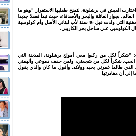
 اختارت العيش في برشلونة، لتمنح طفليها الاستقرار "وهو ما
الم، بجوار العائلة والبحر والأصدقاء، حيث نبدأ فصلا جديدا
من البحث عن السعادة"، وفق تعبير المغنية التي ولدت قبل 46 سنة لأب لبناني الأصل وأم كولومبية
 "شكراً لكل من ركبوا معي أمواج برشلونة، المدينة التي
ن الحب. شكراً لكل من شجعني، ولمن جفف دموعي وألهمني
الذي طالما غمرني بحبه وولائه. وأقول ما كان والدي يقول
 إلى أن مغادرتها