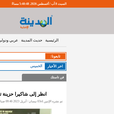
السبت 8 آب / أغسطس 2026. 5:40:49 مساءً
الرئيسية
حديث المدينة
عربي ودولي
تابعونا:
الخميس : طقس ص
اخر اﻷخبار
فن تاستك
انظر إلى شاكيرا حزينة 
تم نشره الإثنين 03rd نيسان / أبريل 2023 09:46 صباحاً