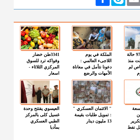
" الصحة " : 97 حالة
الملكة في يوم
3341طن خضار
ت منذ
اللاجىء العالمي :
وفواكه ترد للسوق
اص لم
دعونا نتأمل في معاناة
المركزي الثلاثاء -
م
الأمهات والرضع
اسعار
وسعة
" الائتمان العسكري "
العيسوي يفتتح وحدة
ن
: تمويل طلبات بقيمة
غسيل كلى بالمركز
كرير
13 مليون دينار
الطبي العسكري
ميل نفط
بمأدبا