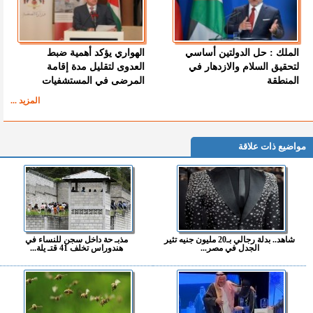
الملك : حل الدولتين أساسي
الهواري يؤكد أهمية ضبط
لتحقيق السلام والازدهار في
العدوى لتقليل مدة إقامة
المنطقة
المرضى في المستشفيات
المزيد ...
مواضيع ذات علاقة
شاهد.. بدلة رجالي بـ20 مليون جنيه تثير
مذبـ حة داخل سجن للنساء في
الجدل في مصر...
هندوراس تخلف 41 قتـ يلة...