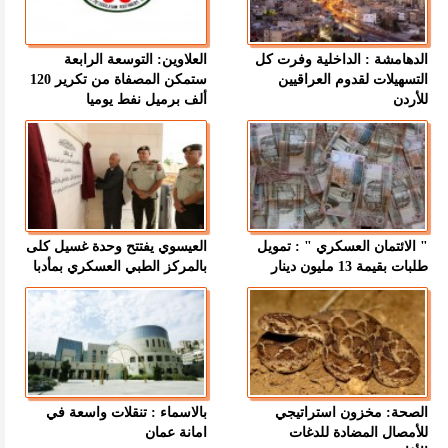
الدهامشة : الداخلية وفرت كل
العلاوين: التوسعة الرابعة
التسهيلات لقدوم العراقيين
ستمكن المصفاة من تكرير 120
للأردن
ألف برميل نفط يوميا
" الائتمان العسكري " : تمويل
العيسوي يفتتح وحدة غسيل كلى
طلبات بقيمة 13 مليون دينار
بالمركز الطبي العسكري بمأدبا
الصحة: مخزون استراتيجي
بالاسماء : تنقلات واسعة في
للأمصال المضادة للدغات
امانة عمان