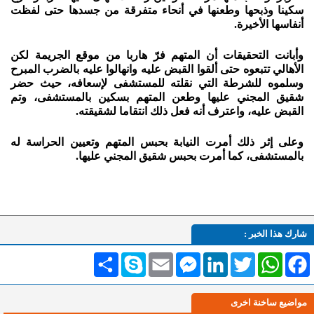
سكينا وذبحها وطعنها في أنحاء متفرقة من جسدها حتى لفظت
أنفاسها الأخيرة.
وأبانت التحقيقات أن المتهم فرّ هاربا من موقع الجريمة لكن
الأهالي تتبعوه حتى ألقوا القبض عليه وانهالوا عليه بالضرب المبرح
وسلموه للشرطة التي نقلته للمستشفى لإسعافه، حيث حضر
شقيق المجني عليها وطعن المتهم بسكين بالمستشفى، وتم
القبض عليه، واعترف أنه فعل ذلك انتقاما لشقيقته.
وعلى إثر ذلك أمرت النيابة بحبس المتهم وتعيين الحراسة له
بالمستشفى، كما أمرت بحبس شقيق المجني عليها.
شارك هذا الخبر :
Facebook
WhatsApp
Twitter
LinkedIn
Messenger
Email
Skype
انشر
مواضيع ساخنة اخرى