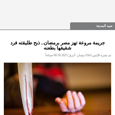
صيد المدينة
جريمة مروعة تهز مصر برمضان.. ذبح طليقته فرد
شقيقها بطعنه
تم نشره الإثنين 03rd نيسان / أبريل 2023 09:50 صباحاً