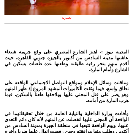
تعبيرية
المدينة نيوز :- اهتز الشارع المصري على وقع جريمة شنعاء
عاشتها مدينة السادس من أكتوبر بالجيزة جنوبي القاهرة، حيث
أقدم متهم بنحر رقبة طليقته وطعنها عدة طعنات بسكين في
الشارع وأمام المارة.
ونتاقلت وسائل الإعلام ومواقع التواصل الاجتماعي الواقعة على
نطاق واسع، فيما وثقت الكاميرات المشهد المروع إذ ظهر المتهم
وهو يصر على قتل المجني عليها ويلاحقها طعنا بالسكين، فيما
هرب المارة من أمامه.
وأفادت وزارة الداخلية والنيابة العامة من خلال تحقيقاتهما في
الواقعة أن المجني عليها انفصلت عن المتهم لأنه كان دائم التعدي
عليها، ويوم الواقعة تتبعها في منطقة الجيزة بمدينة السادس من
أكتوبر، وطلب منها مرافقته وحين رفضت انهال عليها ضربا وأخرج