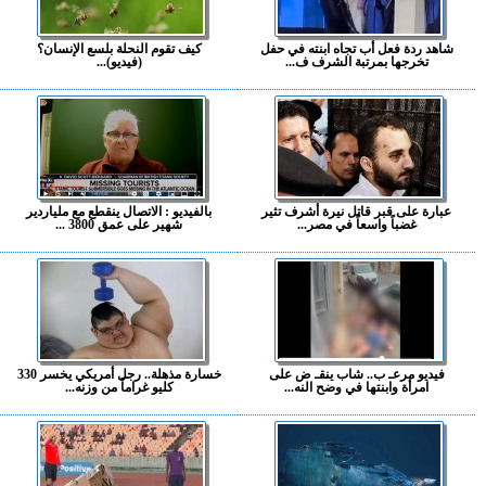
شاهد ردة فعل أب تجاه ابنته في حفل
كيف تقوم النحلة بلسع الإنسان؟
تخرجها بمرتبة الشرف ف...
(فيديو)...
عبارة على قبر قاتل نيرة أشرف تثير
بالفيديو : الاتصال ينقطع مع ملياردير
غضباً واسعاً في مصر...
شهير على عمق 3800 ...
فيديو مرعـ ب.. شاب ينقـ ض على
خسارة مذهلة.. رجل أمريكي يخسر 330
امرأة وابنتها في وضح النه...
كليو غراماً من وزنه...