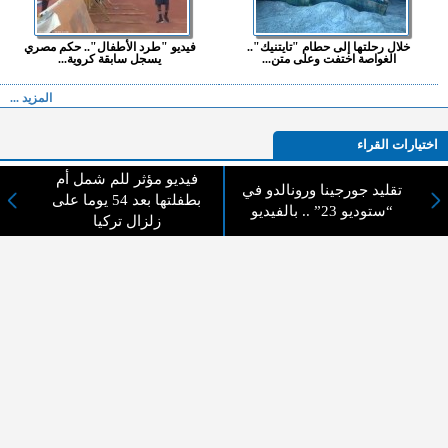
خلال رحلتها إلى حطام "تايتنيك"..
فيديو "طرد الأطفال".. حكم مصري
الغواصة اختفت وعلى متن...
يسجل سابقة كروية...
المزيد ...
اختيارات القراء
فيديو مؤثر للم شمل أم
تقليد جورجينا ورونالدو في
بطفلتها بعد 54 يوما على
“ستوديو 23” .. بالفيديو
زلزال تركيا
لا يوجد مقالات
لا مانع من الإقتباس وإعادة النشر شريط ذكر المصدر ( المدينة نيوز ) - الآراء والتعليقات
المنشورة تعبر عن رأي أصحابها فقط