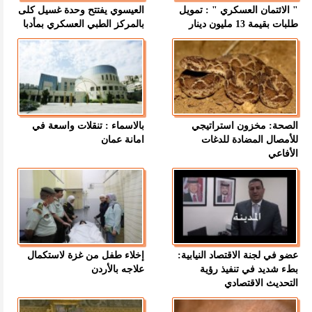
" الائتمان العسكري " : تمويل
العيسوي يفتتح وحدة غسيل كلى
طلبات بقيمة 13 مليون دينار
بالمركز الطبي العسكري بمأدبا
الصحة: مخزون استراتيجي
بالاسماء : تنقلات واسعة في
للأمصال المضادة للدغات
امانة عمان
الأفاعي
عضو في لجنة الاقتصاد النيابية:
إخلاء طفل من غزة لاستكمال
بطء شديد في تنفيذ رؤية
علاجه بالأردن
التحديث الاقتصادي