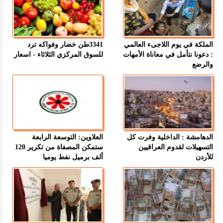
الملكة في يوم اللاجىء العالمي
3341طن خضار وفواكه ترد
: دعونا نتأمل في معاناة الأمهات
للسوق المركزي الثلاثاء - اسعار
والرضع
الدهامشة : الداخلية وفرت كل
العلاوين: التوسعة الرابعة
التسهيلات لقدوم العراقيين
ستمكن المصفاة من تكرير 120
للأردن
ألف برميل نفط يوميا