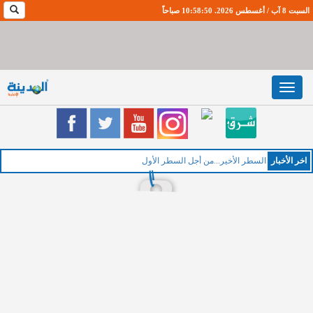
السبت 8 آب / أغسطس 2026. 10:58:51 صباحاً
Toggle
navigation
اخر اﻷخبار
السطر الأخير...من أجل السطر الأول