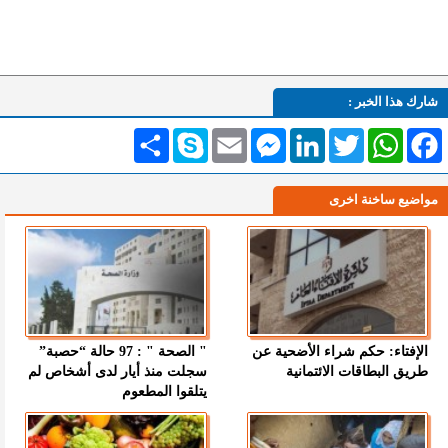
شارك هذا الخبر :
Facebook
WhatsApp
Twitter
LinkedIn
Messenger
Email
Skype
انشر
مواضيع ساخنة اخرى
الإفتاء: حكم شراء الأضحية عن
" الصحة " : 97 حالة “حصبة”
طريق البطاقات الائتمانية
سجلت منذ أيار لدى أشخاص لم
يتلقوا المطعوم