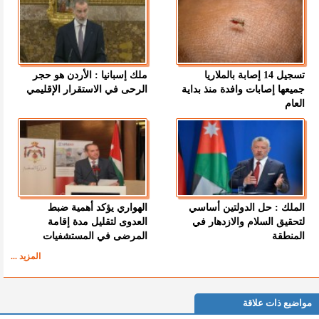
تسجيل 14 إصابة بالملاريا
ملك إسبانيا : الأردن هو حجر
جميعها إصابات وافدة منذ بداية
الرحى في الاستقرار الإقليمي
العام
الملك : حل الدولتين أساسي
الهواري يؤكد أهمية ضبط
لتحقيق السلام والازدهار في
العدوى لتقليل مدة إقامة
المنطقة
المرضى في المستشفيات
المزيد ...
مواضيع ذات علاقة