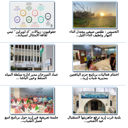
الخميس : طقس صيفي معتدل اثناء
حقوقيون: زمالات "اد اوبراين" تبني
النهار ولطيف اثناء الليل...
ثقافة الامتثال لسيادة...
اختتام فعاليات برنامج حزم اليافعين
عماد السرحان مدير ادارة سلطة المياه
بمديرية شباب إربد...
السلط وعين الباشا ...
بلدية غرب إربد ترفع جاهزيتها لاستقبال
جلسة تعريفية في إربد حول برنامج اسع
عيد الأضحى...
لعمل الشباب...