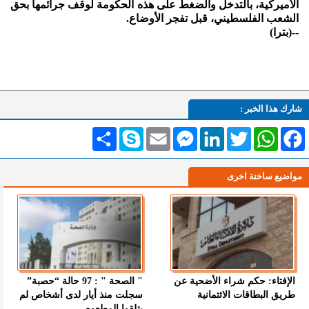
الأميركية، بالتدخل والضغط على هذه الحكومة لوقف جرائمها بحق
الشعب الفلسطيني، قبل تفجر الأوضاع.
--(بترا)
شارك هذا الخبر :
Facebook
WhatsApp
Twitter
LinkedIn
Messenger
Email
Skype
انشر
مواضيع ساخنة اخرى
الإفتاء: حكم شراء الأضحية عن
" الصحة " : 97 حالة “حصبة”
طريق البطاقات الائتمانية
سجلت منذ أيار لدى أشخاص لم
يتلقوا المطعوم