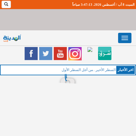
السبت 8 آب / أغسطس 2026. 3:47:14 صباحاً
Toggle
navigation
اخر اﻷخبار
السطر الأخير...من أجل السطر الأول