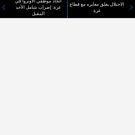
اتحاد موظفي الأونروا في
الاحتلال يغلق معابره مع قطاع
غزة: إضراب شامل الأحد
غزة
المقبل
لا يوجد مقالات
لا مانع من الإقتباس وإعادة النشر شريط ذكر المصدر ( المدينة نيوز ) - الآراء والتعليقات
المنشورة تعبر عن رأي أصحابها فقط
عن المدينة الإخبارية
المدينة الإخبارية صحيفة الكترونية شاملة تابعة لشركة قنوات البث
الاردنية تنقل الاخبار المحلية الأردنية وأخبار فلسطين وأبرز الأخبار
العربية والدولية لحظة حدوثها بمهنية رفيعة ليكون العالم بما يجري
فيه وحوله بين يديكم بالكلمة والصورة من مصادرها الحقيقية.
عن الشركة