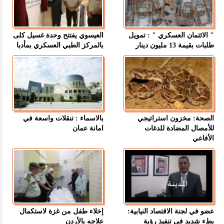
" الائتمان العسكري " : تمويل
العيسوي يفتتح وحدة غسيل كلى
طلبات بقيمة 13 مليون دينار
بالمركز الطبي العسكري بمأدبا
الصحة: مخزون استراتيجي
بالاسماء : تنقلات واسعة في
للأمصال المضادة للدغات
امانة عمان
الأفاعي
عضو في لجنة الاقتصاد النيابية:
إخلاء طفل من غزة لاستكمال
بطء شديد في تنفيذ رؤية
علاجه بالأردن