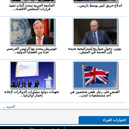
اندلاع حريق كبير بوسط باريس...
الجامعة العربية تبحث آليات تنفيذ
قرارات المجلس الاقتصاد...
بوتين: دخول صواريخ إستراتيجية جديدة
غوتيريش يبحث مع الرئيس الفرنسي
إلى الخدمة في الجيش...
عددا من القضايا الدولية...
القبض على رجل طعن شخصين في
تعهدات دولية بمليارات الدولارات لإعادة
أحد مستشفيات لندن...
إعمار أوكرانيا...
المزيد ...
اختيارات القراء