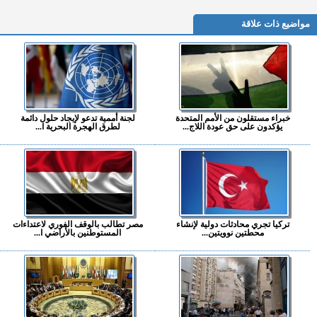
مواضيع ذات علاقة
خبراء مستقلون من الأمم المتحدة
لجنة أممية تدعو لإيجاد حلول دائمة
يؤكدون على حق عودة اللاج...
لطرق الهجرة البحرية ا...
تركيا تجري محادثات دولية لإنشاء
مصر تطالب بالوقف الفوري لاعتداءات
محطتين نوويتين...
المستوطنين بالأراضي ا...