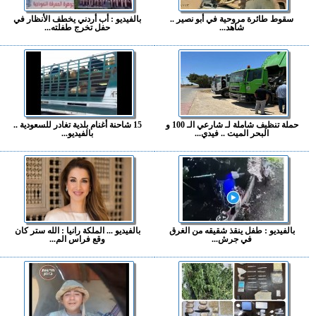
سقوط طائرة مروحية في أبو نصير ..
بالفيديو : أب أردني يخطف الأنظار في
شاهد...
حفل تخرج طفلته...
حملة تنظيف شاملة لـ شارعي الـ 100 و
15 شاحنة أغنام بلدية تغادر للسعودية ..
البحر الميت .. فيدي...
بالفيديو...
بالفيديو : طفل ينقذ شقيقه من الغرق
بالفيديو ... الملكة رانيا : الله ستر كان
في جرش...
وقع فراس الم...