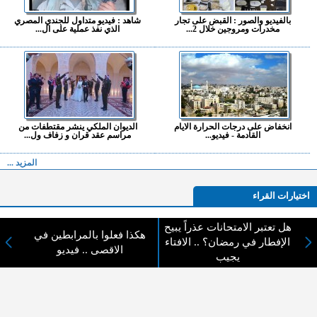
بالفيديو والصور : القبض على تجار
شاهد : فيديو متداول للجندي المصري
مخدرات ومروجين خلال 2...
الذي نفذ عملية على ال...
انخفاض على درجات الحرارة الايام
الديوان الملكي ينشر مقتطفات من
القادمة - فيديو...
مراسم عقد قران و زفاف ول...
المزيد ...
اختيارات القراء
هل تعتبر الامتحانات عذراً يبيح
هكذا فعلوا بالمرابطين في
الإفطار في رمضان؟ .. الافتاء
الاقصى .. فيديو
لا يوجد مقالات
يجيب
لا مانع من الإقتباس وإعادة النشر شريط ذكر المصدر ( المدينة نيوز ) - الآراء والتعليقات