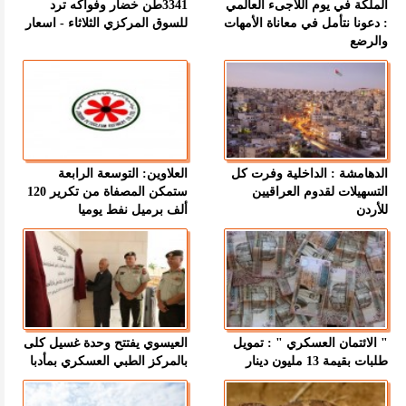
الملكة في يوم اللاجىء العالمي
3341طن خضار وفواكه ترد
: دعونا نتأمل في معاناة الأمهات
للسوق المركزي الثلاثاء - اسعار
والرضع
الدهامشة : الداخلية وفرت كل
العلاوين: التوسعة الرابعة
التسهيلات لقدوم العراقيين
ستمكن المصفاة من تكرير 120
للأردن
ألف برميل نفط يوميا
" الائتمان العسكري " : تمويل
العيسوي يفتتح وحدة غسيل كلى
طلبات بقيمة 13 مليون دينار
بالمركز الطبي العسكري بمأدبا