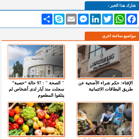
شارك هذا الخبر :
Facebook
WhatsApp
Twitter
LinkedIn
Messenger
Email
Skype
انشر
مواضيع ساخنة اخرى
الإفتاء: حكم شراء الأضحية عن
" الصحة " : 97 حالة “حصبة”
طريق البطاقات الائتمانية
سجلت منذ أيار لدى أشخاص لم
يتلقوا المطعوم