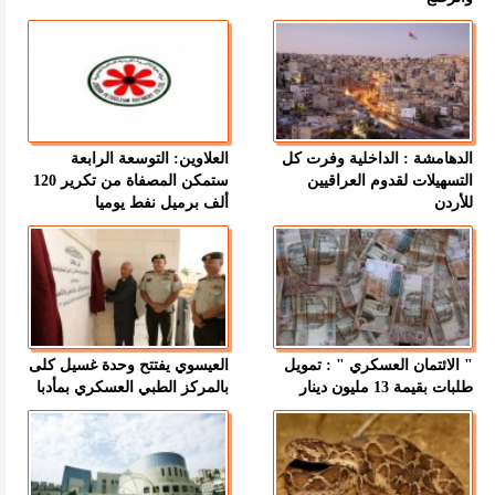
الدهامشة : الداخلية وفرت كل
العلاوين: التوسعة الرابعة
التسهيلات لقدوم العراقيين
ستمكن المصفاة من تكرير 120
للأردن
ألف برميل نفط يوميا
" الائتمان العسكري " : تمويل
العيسوي يفتتح وحدة غسيل كلى
طلبات بقيمة 13 مليون دينار
بالمركز الطبي العسكري بمأدبا