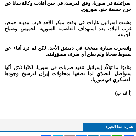
اسرائيلية في سوريا، وفق المرصد، في حين أفادت وكالة سانا عن
جرح خمسة جنود سوريين.
وشنت اسرائيل غارات في وقت مبكر الأحد قرب مدينة حمص
غرب البلاد، بعد استهداف العاصمة السورية الخميس وصباح
الجمعة.
وانفجرت سيارة مفخخة في دمشق الأحد، لكن لم ترد أنباء عن
سقوط ضحايا ولم يعلن أي طرف مسؤوليته.
ونادرًا ما تؤكّد إسرائيل تنفيذ ضربات في سوريا، لكنّها تكرّر أنّها
ستواصل التصدّي لما تصفها بمحاولات إيران لترسيخ وجودها
العسكري في سوريا.
(أ ف ب)
شارك هذا الخبر :