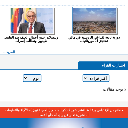
دورية تابعة لفـ اغنر الروسية في مالي
وينسلاند: ندين أعمال العنف ضد الفلسـ
تحتجز 21 موريتانيا...
طينيين ونطالب إسرا...
المزيد ...
اختيارات القراء
لا يوجد مقالات
لا مانع من الإقتباس وإعادة النشر شريط ذكر المصدر ( المدينة نيوز ) - الآراء والتعليقات
المنشورة تعبر عن رأي أصحابها فقط