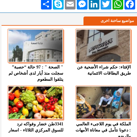
Facebook
WhatsApp
Twitter
LinkedIn
Messenger
Email
Skype
انشر
مواضيع ساخنة اخرى
الإفتاء: حكم شراء الأضحية عن
" الصحة " : 97 حالة “حصبة”
طريق البطاقات الائتمانية
سجلت منذ أيار لدى أشخاص لم
يتلقوا المطعوم
الملكة في يوم اللاجىء العالمي
3341طن خضار وفواكه ترد
: دعونا نتأمل في معاناة الأمهات
للسوق المركزي الثلاثاء - اسعار
والرضع