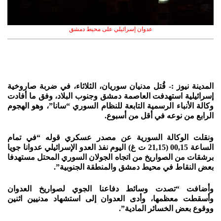
عدوان إسرائيلي على محيط دمشق
المدينة نيوز :- قُتل مدنيان سوريان، الثلاثاء، في ضربة صاروخية
إسرائيلية استهدفت العاصمة دمشق وجنوب البلاد، وفق ما أفادت
وكالة الأنباء الرسمية التابعة للنظام السوري “سانا”، وهو الهجوم
الرابع من نوعه في أقل من أسبوع.
ونقلت الوكالة السورية عن مصدر عسكري قوله “في تمام
الساعة 00,15 (21,15 ت غ) اليوم نفذ العدو الإسرائيلي عدوانا جويا
برشقات من الصواريخ من اتجاه الجولان السوري المحتل مستهدفا
بعض النقاط في محيط دمشق والمنطقة الجنوبية”.
وأضافت “تصدت وسائط دفاعنا الجوي لصواريخ العدوان
وأسقطت معظمها، وأدى العدوان إلى استشهاد مدنيين اثنين
ووقوع بعض الخسائر المادية”.