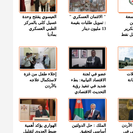
وسعة
" الائتمان العسكري "
العيسوي يفتتح وحدة
ن
: تمويل طلبات بقيمة
غسيل كلى بالمركز
كرير
13 مليون دينار
الطبي العسكري
ميل نفط
بمأدبا
لات
عضو في لجنة
إخلاء طفل من غزة
نة
الاقتصاد النيابية: بطء
لاستكمال علاجه
شديد في تنفيذ رؤية
بالأردن
التحديث الاقتصادي
الأردن
الملك : حل الدولتين
الهواري يؤكد أهمية
ى في
أساسي لتحقيق
ضبط العدوى لتقليل