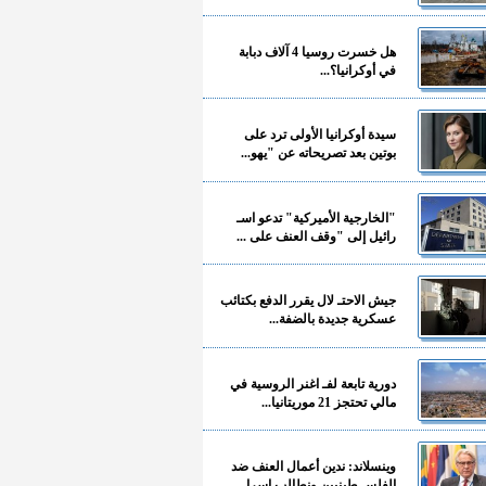
هل خسرت روسيا 4 آلاف دبابة
في أوكرانيا؟...
سيدة أوكرانيا الأولى ترد على
بوتين بعد تصريحاته عن "يهو...
"الخارجية الأميركية" تدعو اسـ
رائيل إلى "وقف العنف على ...
جيش الاحتـ لال يقرر الدفع بكتائب
عسكرية جديدة بالضفة...
دورية تابعة لفـ اغنر الروسية في
مالي تحتجز 21 موريتانيا...
وينسلاند: ندين أعمال العنف ضد
الفلسـ طينيين ونطالب إسرا...