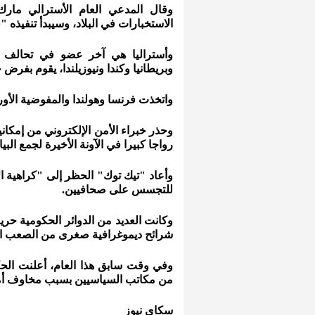
وقال المدعي العام الأسترالي مار
الاستخبارات في البلاد، وسيبدأ تنفيذ
وأستراليا هي آخر عضو في تحالف "
وبريطانيا وكندا ونيوزيلندا، يقوم بف
واتخذت فرنسا وهولندا والمفوضية الأور
وحذر خبراء الأمن الإلكتروني من إمكان
رواجا كبيرا في الآونة الأخيرة لجمع الب
وأعاد "تيك توك" الحظر إلى "كراهية ال
للتجسس على صحافيين.
وكانت العديد من الدوائر الحكومية حر
شرائح ديموغرافية صغرى من الصعب الوص
وفي وقت سابق هذا العام، أعلنت الحكو
من مكاتب السياسيين بسبب مخاوف أمن
سكاي نيوز