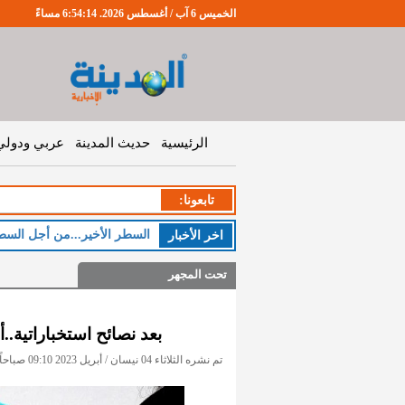
الخميس 6 آب / أغسطس 2026. 6:54:14 مساءً
الرئيسية
حديث المدينة
عربي ودولي
تابعونا:
السطر الأخير...من أجل السط
اخر اﻷخبار
تحت المجهر
بعد نصائح استخباراتية.
تم نشره الثلاثاء 04 نيسان / أبريل 2023 09:10 صباحاً