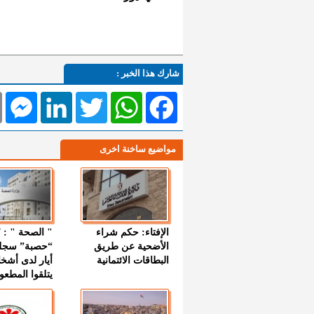
شارك هذا الخبر :
l
Messenger
LinkedIn
Twitter
WhatsApp
Facebook
مواضيع ساخنة اخرى
الإفتاء: حكم شراء
الأضحية عن طريق
“حصبة” سجل
البطاقات الائتمانية
أيار لدى أشخ
يتلقوا المطعو