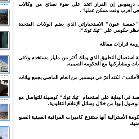
ك دريفوس إن القرار اتخذ على ضوء نصائح من وكالات
ه "في أقرب وقت ممكن عمليا".
خمسة عيون" الاستخباراتي الذي يضم الولايات المتحدة
رض حظر حكومي على "تيك توك".
وبية قرارات مماثلة.
ية استعمال التطبيق الذي يملك أكثر من مليار مستخدم ولاقى
يانات ومشاركتها مع الحكومة الصينية.
أجانب"، لكنه أقرّ في ديسمبر من العام الماضي بجمع بيانات
يصة في البداية على استخدام "تيك توك" كوسيلة للتواصل مع
ول إليها من خلال وسائل الإعلام التقليدية.
مة الأسترالية أنها ستنزع كاميرات المراقبة الصينية الصنع
ية.