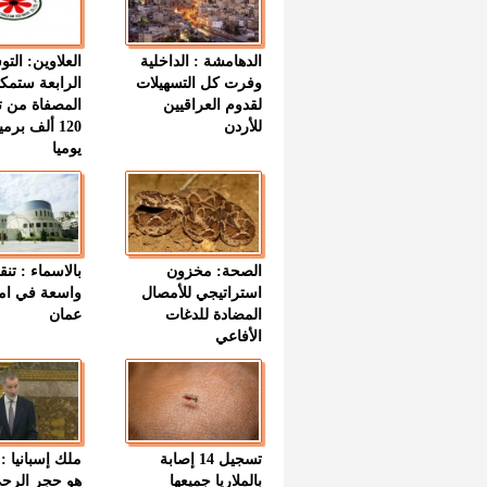
الدهامشة : الداخلية
العلاوين: الت
وفرت كل التسهيلات
الرابعة ستمك
لقدوم العراقيين
المصفاة من ت
للأردن
120 ألف بر
يوميا
الصحة: مخزون
بالاسماء : تنق
استراتيجي للأمصال
واسعة في اما
المضادة للدغات
عمان
الأفاعي
تسجيل 14 إصابة
ملك إسبانيا : 
بالملاريا جميعها
هو حجر الرح