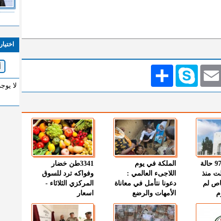
اختيار
Emai
Skype
انشر
لا يوج
" الصحة " : 97 حالة
الملكة في يوم
3341طن خضار
ت منذ
اللاجىء العالمي :
وفواكه ترد للسوق
اص لم
دعونا نتأمل في معاناة
المركزي الثلاثاء -
م
الأمهات والرضع
اسعار