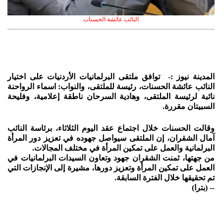
النائب عائشة الحسنات
المدينة نيوز :- توافق ملتقى البرلمانيات الأردنيات على اختيار
النائب عائشة الحسنات، رئيسة للملتقى، والنواب: اسماء الرواحنة
نائبة لرئيسة الملتقى، وهادية السرحان ناطقة إعلامية، وفليحة
السبيتان مقررة.
وقالت الحسنات خلال اجتماع عقد اليوم الثلاثاء، برئاسة النائب
آمال الشقران، إن الملتقى سيواصل جهوده في تعزيز دور المرأة
البرلمانية والعمل على تمكين المرأة في مختلف المجالات.
من جهتها، ثمنت الشقران جهود وتعاون السيدات البرلمانيات في
العمل على تمكين المرأة وتعزيز دورها، مشيرة إلى الإنجازات التي
تم تحقيقها خلال الفترة السابقة.
-- (بترا)