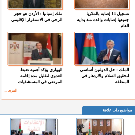
تسجيل 14 إصابة بالملاريا
ملك إسبانيا : الأردن هو حجر
جميعها إصابات وافدة منذ بداية
الرحى في الاستقرار الإقليمي
العام
الملك : حل الدولتين أساسي
الهواري يؤكد أهمية ضبط
لتحقيق السلام والازدهار في
العدوى لتقليل مدة إقامة
المنطقة
المرضى في المستشفيات
المزيد ...
مواضيع ذات علاقة