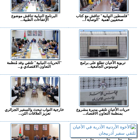
"فلسطين النيابية" تناقش مع كتاب
البرنامج النيابية تناقش موضوع
صحفيين أهمية "الوصاية ا...
الإعفاءات الطبية...
تربوية الأعيان تطلع على برامج
"الحريات النيابية" تلتقي وفد مُنظمة
لومينوس الجامعية...
التعاون الاقتصادي و...
حريات الأعيان تلتقي مديرة مشروع
خارجية النواب تبحث والسفير الجزائري
بمنظمة التعاون الاقتصاد...
تعزيز العلاقات الثن...