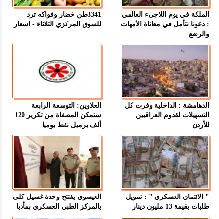
الملكة في يوم اللاجىء العالمي
3341طن خضار وفواكه ترد
: دعونا نتأمل في معاناة الأمهات
للسوق المركزي الثلاثاء - اسعار
والرضع
الدهامشة : الداخلية وفرت كل
العلاوين: التوسعة الرابعة
التسهيلات لقدوم العراقيين
ستمكن المصفاة من تكرير 120
للأردن
ألف برميل نفط يوميا
" الائتمان العسكري " : تمويل
العيسوي يفتتح وحدة غسيل كلى
طلبات بقيمة 13 مليون دينار
بالمركز الطبي العسكري بمأدبا