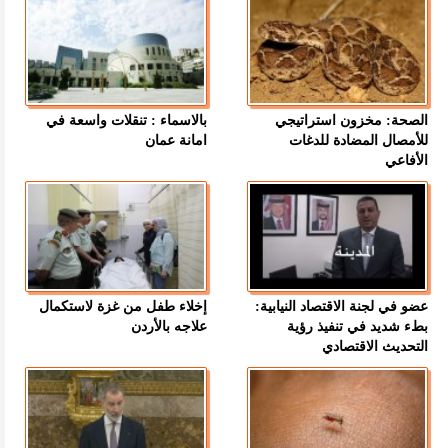
الصحة: مخزون استراتيجي
بالاسماء : تنقلات واسعة في
للأمصال المضادة للدغات
امانة عمان
الأفاعي
عضو في لجنة الاقتصاد النيابية:
إخلاء طفل من غزة لاستكمال
بطء شديد في تنفيذ رؤية
علاجه بالأردن
التحديث الاقتصادي