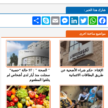
شارك هذا الخبر :
Facebook
WhatsApp
Twitter
LinkedIn
Messenger
Email
Skype
انشر
مواضيع ساخنة اخرى
الإفتاء: حكم شراء الأضحية عن
" الصحة " : 97 حالة “حصبة”
طريق البطاقات الائتمانية
سجلت منذ أيار لدى أشخاص لم
يتلقوا المطعوم