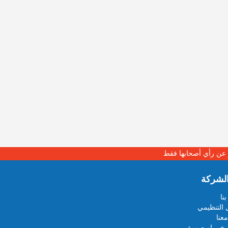
بر عن رأي أصحابها فقط
لشركة
نا
 التنظيمي
عنا
خبر او صورة