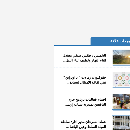
ع ذات علاقة
الخميس : طقس صيفي معتدل
اثناء النهار ولطيف اثناء الليل...
حقوقيون: زمالات "اد اوبراين"
تبني ثقافة الامتثال لسيادة...
اختتام فعاليات برنامج حزم
اليافعين بمديرية شباب إربد...
عماد السرحان مدير ادارة سلطة
المياه السلط وعين الباشا ...