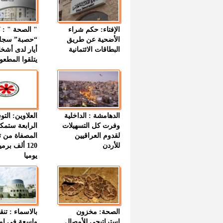
الإفتاء: حكم شراء
الأضحية عن طريق
“حصبة” سجل
البطاقات الائتمانية
أيار لدى أشخ
يتلقوا المطعو
الدهامشة : الداخلية
العلاوين: الت
وفرت كل التسهيلات
الرابعة ستمك
لقدوم العراقيين
المصفاة من ت
للأردن
120 ألف بر
يوميا
الصحة: مخزون
بالاسماء : تنق
استراتيجي للأمصال
واسعة في اما