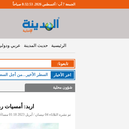
الجمعة 7 آب / أغسطس 2026. 8:32:53 صباحاً
الرئيسية
حديث المدينة
عربي ودولي
تابعونا:
السطر الأخير...من أجل السط
اخر اﻷخبار
شؤون محلية
اربد: أمسيات ر
تم نشره الثلاثاء 04 نيسان / أبريل 2023 01:18 مساءً