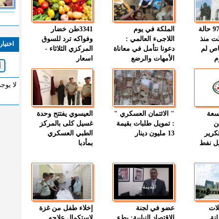
" الصحة " : 97 حالة
الملكة في يوم
3341طن خضار
ت منذ
اللاجىء العالمي :
وفواكه ترد للسوق
اختيار
اص لم
دعونا نتأمل في معاناة
المركزي الثلاثاء -
م
الأمهات والرضع
اسعار
لا يوج
وسعة
" الائتمان العسكري "
العيسوي يفتتح وحدة
ن
: تمويل طلبات بقيمة
غسيل كلى بالمركز
كرير
13 مليون دينار
الطبي العسكري
ميل نفط
بمأدبا
لات
عضو في لجنة
إخلاء طفل من غزة
نة
الاقتصاد النيابية: بطء
لاستكمال علاجه