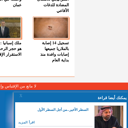
المضادة للدغات
عمان
الأفاعي
تسجيل 14 إصابة
ملك إسبانيا : 
بالملاريا جميعها
هو حجر الرح
إصابات وافدة منذ
الاستقرار الإ
بداية العام
لا مانع من الإقتباس وإ
X
يمكنك أيضا قراءة
السطر الأخير...من أجل السطر الأول
اقرأ المزيد