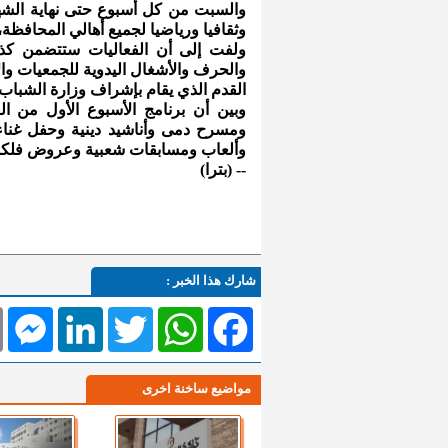
والسبت من كل أسبوع حتى نهاية الشهر 
وثقافيا ورياضيا لجميع أهالي المحافظة،
ولفت إلى أن الفعاليات ستتضمن كذل
والحرف والأشغال اليدوية للجمعيات وا
القدم الذي يقام بإشراف وزارة الشبا
وبين أن برنامج الأسبوع الأول من 
ومسرح دمى وأناشيد دينية وحفل غن
وألعاب ومسابقات شعبية وعروض فلكوري
-- (بترا)
شارك هذا الخبر :
l
Messenger
LinkedIn
Twitter
WhatsApp
Facebook
مواضيع ساخنة اخرى