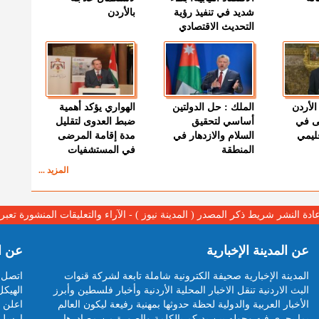
شديد في تنفيذ رؤية
بالأردن
التحديث الاقتصادي
الأردن
الملك : حل الدولتين
الهواري يؤكد أهمية
ى في
أساسي لتحقيق
ضبط العدوى لتقليل
قليمي
السلام والازدهار في
مدة إقامة المرضى
المنطقة
في المستشفيات
المزيد ...
عادة النشر شريط ذكر المصدر ( المدينة نيوز ) - الآراء والتعليقات المنشورة تع
عن المدينة الإخبارية
عن ا
المدينة الإخبارية صحيفة الكترونية شاملة تابعة لشركة قنوات
اتصل ب
البث الاردنية تنقل الاخبار المحلية الأردنية وأخبار فلسطين وأبرز
الهيكل
الأخبار العربية والدولية لحظة حدوثها بمهنية رفيعة ليكون العالم
اعلن م
بما يجري فيه وحوله بين يديكم بالكلمة والصورة من مصادرها
ارسل 