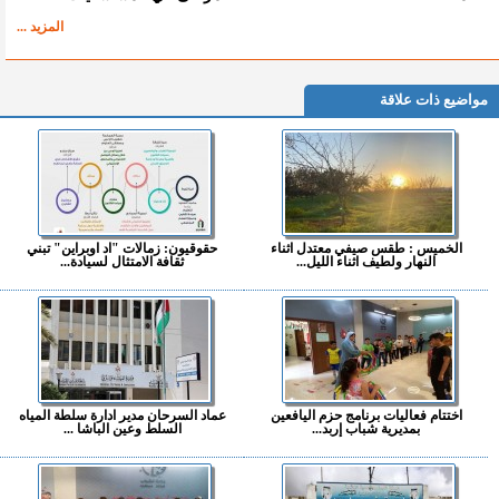
المزيد ...
مواضيع ذات علاقة
الخميس : طقس صيفي معتدل اثناء
حقوقيون: زمالات "اد اوبراين" تبني
النهار ولطيف اثناء الليل...
ثقافة الامتثال لسيادة...
اختتام فعاليات برنامج حزم اليافعين
عماد السرحان مدير ادارة سلطة المياه
بمديرية شباب إربد...
السلط وعين الباشا ...