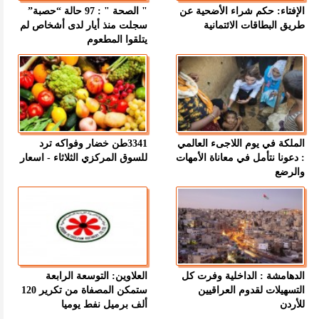
الإفتاء: حكم شراء الأضحية عن
" الصحة " : 97 حالة “حصبة”
طريق البطاقات الائتمانية
سجلت منذ أيار لدى أشخاص لم
يتلقوا المطعوم
الملكة في يوم اللاجىء العالمي
3341طن خضار وفواكه ترد
: دعونا نتأمل في معاناة الأمهات
للسوق المركزي الثلاثاء - اسعار
والرضع
الدهامشة : الداخلية وفرت كل
العلاوين: التوسعة الرابعة
التسهيلات لقدوم العراقيين
ستمكن المصفاة من تكرير 120
للأردن
ألف برميل نفط يوميا