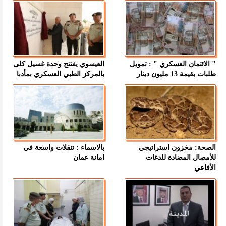
" الائتمان العسكري " : تمويل
العيسوي يفتتح وحدة غسيل كلى
طلبات بقيمة 13 مليون دينار
بالمركز الطبي العسكري بمأدبا
الصحة: مخزون استراتيجي
بالاسماء : تنقلات واسعة في
للأمصال المضادة للدغات
امانة عمان
الأفاعي