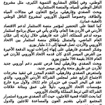
الوطني، وفي إطلاق المشاريع التنموية الكبرى، مثل مشروع
الناقل الوطني للمياه، والمنصة الاستثمارية.
وبحث الصفدي وفارهيلي، برامج التعاون في مجالات المياه
والطاقة، وخصوصاً التمويل الأوروبي لمشروع الناقل الوطني
(العقبة-عمان).
كما اتفقا على التحضير لمؤتمر منصة الاستثمار لدعم الاقتصاد
الأردني في الأردن هذا العام، والذي يأتي في سياق برنامج استثمار
موجه لدعم للمملكة، أعلن عنه فارهيلي خلال زيارته إلى عمّان
العام الماضي، والمتمثل بإطلاق منصة استثمار بين الاتحاد
الأوروبي والأردن، تصل قيمتها إلى 2.5 مليار يورو.
وشكر الصفدي فارهيلي على إنهاء إجراءات توريد الدفعة الأخيرة
من القرض الميسر الذي كان قدمه الاتحاد الأوروبي للأردن في
العام 2020 بقيمة 700 مليون يورو.
وبحث الصفدي وفارهيلي أيضاً فرص تقديم دعم أوروبي جديد
للأردن عن طريق منحة وقرض ميسر جديد.
واستعرض الصفدي وفارهيلي، التقدم المحرز في تنفيذ مخرجات
الاجتماع الرابع عشر لمجلس الشراكة الأردني الأوروبي، والذي
عقد في البحر الميت في حزيران عام 2022، ولأول مرة خارج
مؤسسات الاتحاد الأوروبي، دليلاً على عمق ومتانة علاقات
الشراكة التي تربط المملكة والاتحاد الأوروبي.
كما بحث اللقاء قضية اللاجئين، حيث أكد الصفدي ضرورة استمرار
المجتمع الدولي بتقديم العون والمساعدة للاجئين والدول