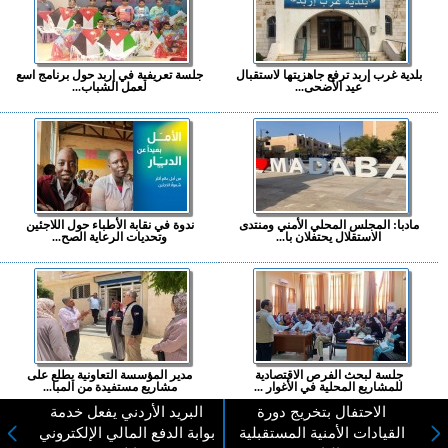
بلدية غرب إربد ترفع جاهزيتها لاستقبال
جلسة تعريفية في إربد حول برنامج اسع
عيد الأضحى...
لعمل الشباب...
مادبا: المجلس المحلي الأمني ومنتدى
ندوة في نقابة الأطباء حول اللاجئين
الاستقلال يحتفلان با...
وتحديات الرعاية الصح...
جلسة لبحث الفرص الاقتصادية
مدير المؤسسة التعاونية يطلع على
للمشاريع المحلية في الأغوار ...
مشاريع مستفيدة من المبا...
الاحتفال بتخريج دورة
البريد الأردني يفعل خدمة
المزيد ...
القيادات الأمنية المستقبلية
بوابة الدفع المالي الإلكتروني