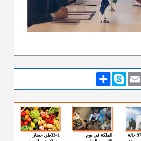
Emai
Skype
انشر
" الصحة " : 97 حالة
الملكة في يوم
3341طن خضار