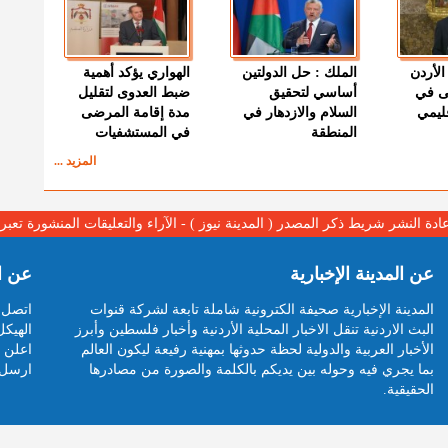
الأردن
الملك : حل الدولتين
الهواري يؤكد أهمية
ى في
أساسي لتحقيق
ضبط العدوى لتقليل
قليمي
السلام والازدهار في
مدة إقامة المرضى
المنطقة
في المستشفيات
المزيد ...
عادة النشر شريط ذكر المصدر ( المدينة نيوز ) - الآراء والتعليقات المنشورة تع
عن المدينة الإخبارية
عن ا
المدينة الإخبارية صحيفة الكترونية شاملة تابعة لشركة قنوات
اتصل ب
البث الاردنية تنقل الاخبار المحلية الأردنية وأخبار فلسطين وأبرز
الهيكل
الأخبار العربية والدولية لحظة حدوثها بمهنية رفيعة ليكون العالم
اعلن م
بما يجري فيه وحوله بين يديكم بالكلمة والصورة من مصادرها
ارسل 
الحقيقية.