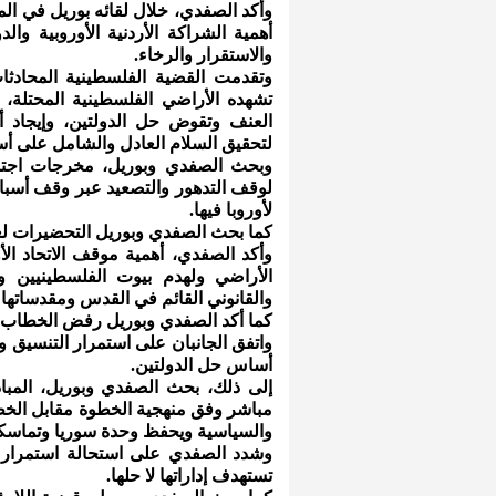
وأكد الصفدي، خلال لقائه بوريل في المح
أهمية الشراكة الأردنية الأوروبية وا
والاستقرار والرخاء.
وتقدمت القضية الفلسطينية المحاد
تشهده الأراضي الفلسطينية المحتلة، 
العنف وتقوض حل الدولتين، وإيجاد
لتحقيق السلام العادل والشامل على أ
وبحث الصفدي وبوريل، مخرجات اجتماع
لوقف التدهور والتصعيد عبر وقف أسبابه 
لأوروبا فيها.
كما بحث الصفدي وبوريل التحضيرات لعق
وأكد الصفدي، أهمية موقف الاتحاد ال
الأراضي ولهدم بيوت الفلسطينيين و
والقانوني القائم في القدس ومقدساتها 
كما أكد الصفدي وبوريل رفض الخطاب
واتفق الجانبان على استمرار التنسيق 
أساس حل الدولتين.
إلى ذلك، بحث الصفدي وبوريل، المبا
مباشر وفق منهجية الخطوة مقابل الخطوة،
والسياسية ويحفظ وحدة سوريا وتماسكه
وشدد الصفدي على استحالة استمرار ا
تستهدف إداراتها لا حلها.