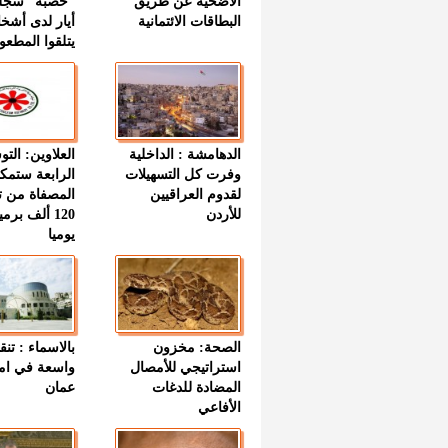
الأضحية عن طريق
“حصبة” سجل
البطاقات الائتمانية
أيار لدى أشخ
يتلقوا المطعو
الدهامشة : الداخلية
العلاوين: الت
وفرت كل التسهيلات
الرابعة ستمك
لقدوم العراقيين
المصفاة من ت
للأردن
120 ألف بر
يوميا
الصحة: مخزون
بالاسماء : تنق
استراتيجي للأمصال
واسعة في اما
المضادة للدغات
عمان
الأفاعي