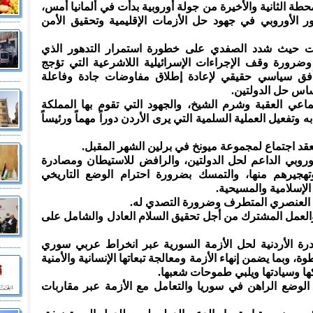
طة الثانية والأخيرة من جولة أوروبية بدأت في ألمانيا أمس،
لدور الأوروبي في جهود حل الأزمات الإقليمية وتحقيق الأمن
ثات حيث شدد الصفدي على خطورة استمرار التدهور الذي
وضرورة وقف الإجراءات الإسرائيلية اللاشرعية التي تؤجج
 أفق سياسي حقيقي لإعادة إطلاق مفاوضات جادة وفاعلة
ساس حل الدولتين.
ي العقبة وشرم الشيخ، والجهود التي تقوم بها المملكة
وتفعيل العملية السلمية التي يرى الأردن دوراً مهماً ورئيساً
د اجتماع لمجموعة ميونخ في برلين الشهر المقبل.
أوروبي الداعم لحل الدولتين، والرافض للاستيطان ومصادرة
تهجيرهم منها، والتمسك بضرورة احترام الوضع التاريخي
الإسلامية والمسيحية.
 العنصري المتطرف وضرورة التصدي له.
والعمل المشترك من أجل تحقيق السلام العادل والشامل على
درة الأردنية لحل الأزمة السورية عبر انخراط عربي سوري
 وبما يضمن إنهاء الأزمة ومعالجة تبعاتها الإنسانية والأمنية
ا وسيادتها ويلبي طموحات شعبها.
لوضع الراهن في سوريا والتعامل مع الأزمة عبر مقاربات