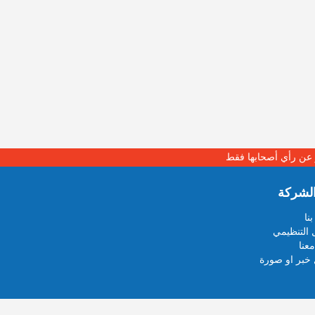
بر عن رأي أصحابها فقط
لشركة
نا
 التنظيمي
عنا
خبر او صورة