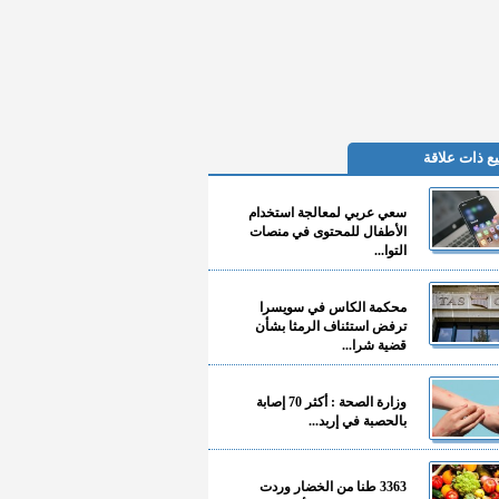
ع ذات علاقة
سعي عربي لمعالجة استخدام
الأطفال للمحتوى في منصات
التوا...
محكمة الكاس في سويسرا
ترفض استئناف الرمثا بشأن
قضية شرا...
وزارة الصحة : أكثر 70 إصابة
بالحصبة في إربد...
3363 طنا من الخضار وردت