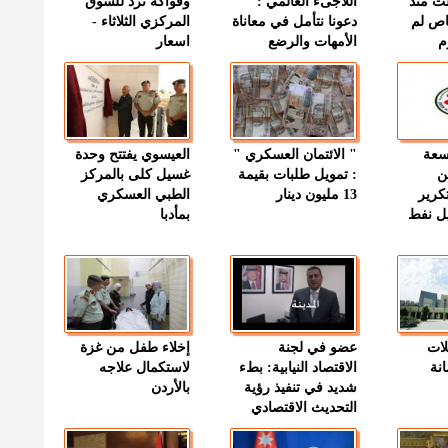
ت منذ
اللاجىء العالمي :
وفواكه ترد للسوق
اص لم
دعونا نتأمل في معاناة
المركزي الثلاثاء -
م
الأمهات والرضع
اسعار
وسعة
" الائتمان العسكري "
العيسوي يفتتح وحدة
ن
: تمويل طلبات بقيمة
غسيل كلى بالمركز
كرير
13 مليون دينار
الطبي العسكري
ميل نفط
بمأدبا
لات
عضو في لجنة
إخلاء طفل من غزة
نة
الاقتصاد النيابية: بطء
لاستكمال علاجه
شديد في تنفيذ رؤية
بالأردن
التحديث الاقتصادي