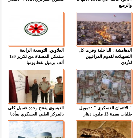
والرضع
الدهامشة : الداخلية وفرت كل
العلاوين: التوسعة الرابعة
التسهيلات لقدوم العراقيين
ستمكن المصفاة من تكرير 120
للأردن
ألف برميل نفط يوميا
" الائتمان العسكري " : تمويل
العيسوي يفتتح وحدة غسيل كلى
طلبات بقيمة 13 مليون دينار
بالمركز الطبي العسكري بمأدبا