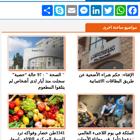
Facebook
WhatsApp
Twitter
LinkedIn
Messenger
Email
Skype
انشر
مواضيع ساخنة اخرى
الإفتاء: حكم شراء الأضحية عن
" الصحة " : 97 حالة “حصبة”
طريق البطاقات الائتمانية
سجلت منذ أيار لدى أشخاص لم
يتلقوا المطعوم
الملكة في يوم اللاجىء العالمي
3341طن خضار وفواكه ترد
: دعونا نتأمل في معاناة الأمهات
للسوق المركزي الثلاثاء - اسعار