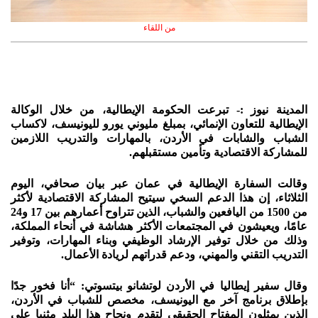
من اللقاء
المدينة نيوز :- تبرعت الحكومة الإيطالية، من خلال الوكالة
الإيطالية للتعاون الإنمائي، بمبلغ مليوني يورو لليونيسف، لاكساب
الشباب والشابات في الأردن، بالمهارات والتدريب اللازمين
للمشاركة الاقتصادية وتأمين مستقبلهم.
وقالت السفارة الإيطالية في عمان عبر بيان صحافي، اليوم
الثلاثاء، إن هذا الدعم السخي سيتيح المشاركة الاقتصادية لأكثر
من 1500 من اليافعين والشباب، الذين تتراوح أعمارهم بين 17 و24
عامًا، ويعيشون في المجتمعات الأكثر هشاشة في أنحاء المملكة،
وذلك من خلال توفير الإرشاد الوظيفي وبناء المهارات، وتوفير
التدريب التقني والمهني، ودعم قدراتهم لريادة الأعمال.
وقال سفير إيطاليا في الأردن لوتشانو بيتسوتي: “أنا فخور جدًا
بإطلاق برنامج آخر مع اليونيسف، مخصص للشباب في الأردن،
الذين يمثلون المفتاح الحقيقي لتقدم ونجاح هذا البلد مثنيا على