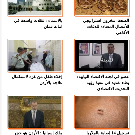
الصحة: مخزون استراتيجي
بالاسماء : تنقلات واسعة في
للأمصال المضادة للدغات
امانة عمان
الأفاعي
عضو في لجنة الاقتصاد النيابية:
إخلاء طفل من غزة لاستكمال
بطء شديد في تنفيذ رؤية
علاجه بالأردن
التحديث الاقتصادي
تسجيل 14 إصابة بالملاريا
ملك إسبانيا : الأردن هو حجر