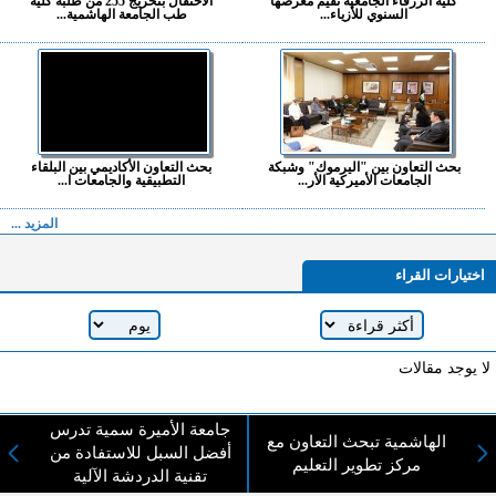
كلية الزرقاء الجامعية تقيم معرضها
الاحتفال بتخريج 255 من طلبة كلية
السنوي للأزياء...
طب الجامعة الهاشمية...
بحث التعاون بين "اليرموك" وشبكة
بحث التعاون الأكاديمي بين البلقاء
الجامعات الأميركية الأر...
التطبيقية والجامعات ا...
المزيد ...
اختيارات القراء
لا يوجد مقالات
جامعة الأميرة سمية تدرس
الهاشمية تبحث التعاون مع
لا مانع من الإقتباس وإعادة النشر شريط ذكر المصدر ( المدينة نيوز ) - الآراء والتعليقات
أفضل السبل للاستفادة من
مركز تطوير التعليم
المنشورة تعبر عن رأي أصحابها فقط
تقنية الدردشة الآلية