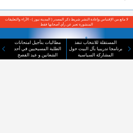
لا مانع من الإقتباس وإعادة النشر شريط ذكر المصدر ( المدينة نيوز ) - الآراء والتعليقات
المنشورة تعبر عن رأي أصحابها فقط
المستقلة للانتخاب تنفذ
مطالبات بتأجيل امتحانات
برنامجا تدريبيا بآل البيت حول
الطلبة المسيحيين في أحد
المشاركة السياسية
الشعانين و عيد الفصح
عن المدينة الإخبارية
المدينة الإخبارية صحيفة الكترونية شاملة تابعة لشركة قنوات البث
الاردنية تنقل الاخبار المحلية الأردنية وأخبار فلسطين وأبرز الأخبار
العربية والدولية لحظة حدوثها بمهنية رفيعة ليكون العالم بما يجري
فيه وحوله بين يديكم بالكلمة والصورة من مصادرها الحقيقية.
عن الشركة
اتصل بنا
الهيكل التنظيمي
اعلن معنا