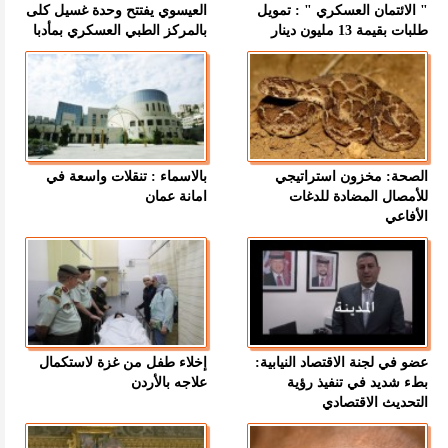
" الائتمان العسكري " : تمويل
العيسوي يفتتح وحدة غسيل كلى
طلبات بقيمة 13 مليون دينار
بالمركز الطبي العسكري بمأدبا
الصحة: مخزون استراتيجي
بالاسماء : تنقلات واسعة في
للأمصال المضادة للدغات
امانة عمان
الأفاعي
عضو في لجنة الاقتصاد النيابية:
إخلاء طفل من غزة لاستكمال
بطء شديد في تنفيذ رؤية
علاجه بالأردن
التحديث الاقتصادي