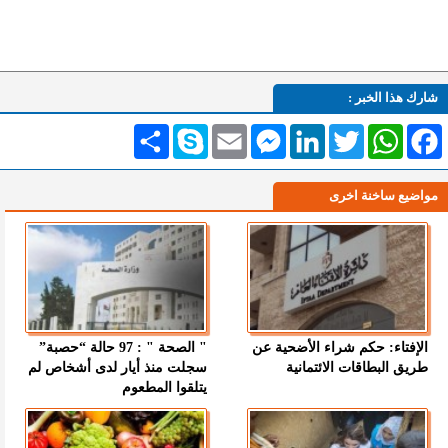
شارك هذا الخبر :
Facebook
WhatsApp
Twitter
LinkedIn
Messenger
Email
Skype
انشر
مواضيع ساخنة اخرى
الإفتاء: حكم شراء الأضحية عن
" الصحة " : 97 حالة “حصبة”
طريق البطاقات الائتمانية
سجلت منذ أيار لدى أشخاص لم
يتلقوا المطعوم