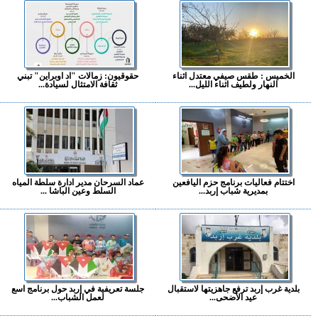
الخميس : طقس صيفي معتدل اثناء
حقوقيون: زمالات "اد اوبراين" تبني
النهار ولطيف اثناء الليل...
ثقافة الامتثال لسيادة...
اختتام فعاليات برنامج حزم اليافعين
عماد السرحان مدير ادارة سلطة المياه
بمديرية شباب إربد...
السلط وعين الباشا ...
بلدية غرب إربد ترفع جاهزيتها لاستقبال
جلسة تعريفية في إربد حول برنامج اسع
عيد الأضحى...
لعمل الشباب...