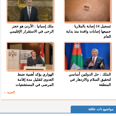
تسجيل 14 إصابة بالملاريا
ملك إسبانيا : الأردن هو حجر
جميعها إصابات وافدة منذ بداية
الرحى في الاستقرار الإقليمي
العام
الملك : حل الدولتين أساسي
الهواري يؤكد أهمية ضبط
لتحقيق السلام والازدهار في
العدوى لتقليل مدة إقامة
المنطقة
المرضى في المستشفيات
المزيد ...
مواضيع ذات علاقة