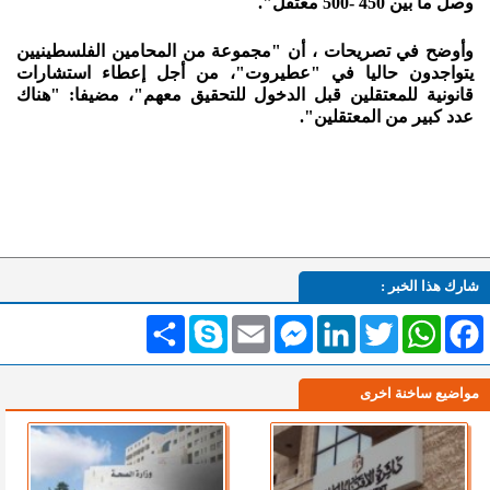
وصل ما بين 450 -500 معتقل".
وأوضح في تصريحات ، أن "مجموعة من المحامين الفلسطينيين
يتواجدون حاليا في "عطيروت"، من أجل إعطاء استشارات
قانونية للمعتقلين قبل الدخول للتحقيق معهم"، مضيفا: "هناك
عدد كبير من المعتقلين".
شارك هذا الخبر :
Facebook
WhatsApp
Twitter
LinkedIn
Messenger
Email
Skype
انشر
مواضيع ساخنة اخرى