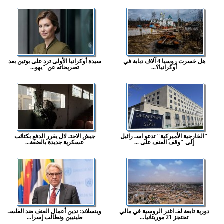
هل خسرت روسيا 4 آلاف دبابة في
سيدة أوكرانيا الأولى ترد على بوتين بعد
أوكرانيا؟...
تصريحاته عن "يهو...
"الخارجية الأميركية" تدعو اسـ رائيل
جيش الاحتـ لال يقرر الدفع بكتائب
إلى "وقف العنف على ...
عسكرية جديدة بالضفة...
دورية تابعة لفـ اغنر الروسية في مالي
وينسلاند: ندين أعمال العنف ضد الفلسـ
تحتجز 21 موريتانيا...
طينيين ونطالب إسرا...