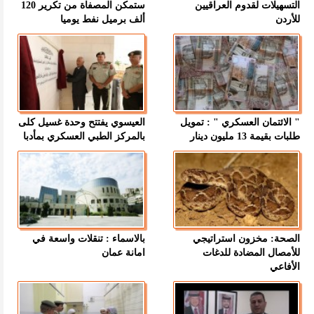
التسهيلات لقدوم العراقيين
ستمكن المصفاة من تكرير 120
للأردن
ألف برميل نفط يوميا
" الائتمان العسكري " : تمويل
العيسوي يفتتح وحدة غسيل كلى
طلبات بقيمة 13 مليون دينار
بالمركز الطبي العسكري بمأدبا
الصحة: مخزون استراتيجي
بالاسماء : تنقلات واسعة في
للأمصال المضادة للدغات
امانة عمان
الأفاعي