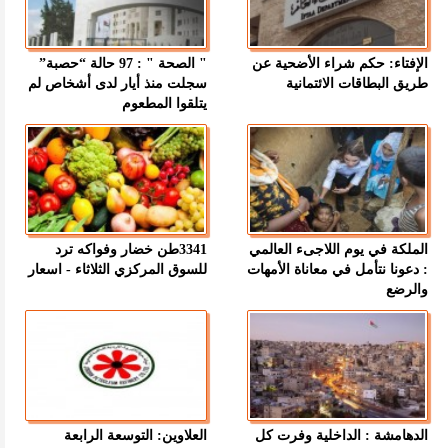
الإفتاء: حكم شراء الأضحية عن
" الصحة " : 97 حالة “حصبة”
طريق البطاقات الائتمانية
سجلت منذ أيار لدى أشخاص لم
يتلقوا المطعوم
الملكة في يوم اللاجىء العالمي
3341طن خضار وفواكه ترد
: دعونا نتأمل في معاناة الأمهات
للسوق المركزي الثلاثاء - اسعار
والرضع
الدهامشة : الداخلية وفرت كل
العلاوين: التوسعة الرابعة