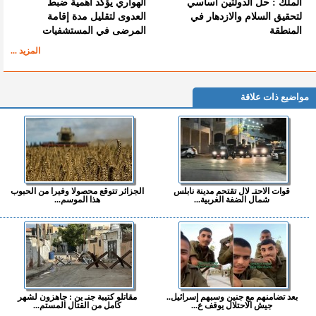
الملك : حل الدولتين أساسي
الهواري يؤكد أهمية ضبط
لتحقيق السلام والازدهار في
العدوى لتقليل مدة إقامة
المنطقة
المرضى في المستشفيات
المزيد ...
مواضيع ذات علاقة
قوات الاحتـ لال تقتحم مدينة نابلس
الجزائر تتوقع محصولا وفيرا من الحبوب
شمال الضفة الغربية...
هذا الموسم...
بعد تضامنهم مع جنين وسبهم إسرائيل..
مقاتلو كتيبة جنـ ين : جاهزون لشهر
جيش الاحتلال يوقف ع...
كامل من القتال المستم...