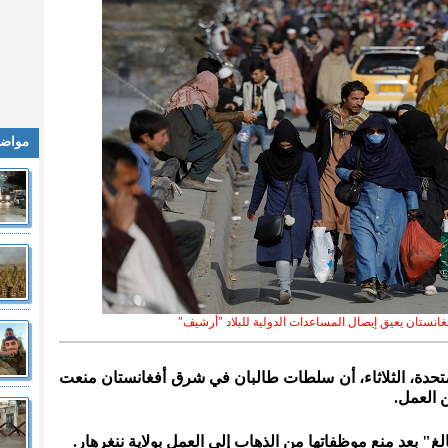
مواضي
غانستان يعيق إيصال المساعدات الدولية للبلاد "أرشيف"
لمتحدة، الثلاثاء، أن سلطات طالبان في شرق أفغانستان منعت
 العمل.
غ" بعد منع موظفاتها من الذهاب إلى العمل بولاية ننغرهار.