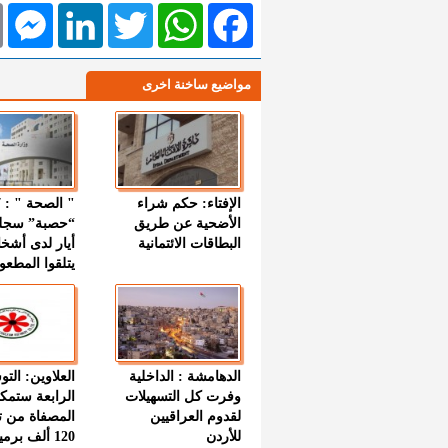
l
Messenger
LinkedIn
Twitter
WhatsApp
Facebook
مواضيع ساخنة اخرى
الإفتاء: حكم شراء
الأضحية عن طريق
“حصبة” سجل
البطاقات الائتمانية
أيار لدى أشخ
يتلقوا المطعو
الدهامشة : الداخلية
العلاوين: الت
وفرت كل التسهيلات
الرابعة ستمك
لقدوم العراقيين
المصفاة من ت
للأردن
120 ألف بر