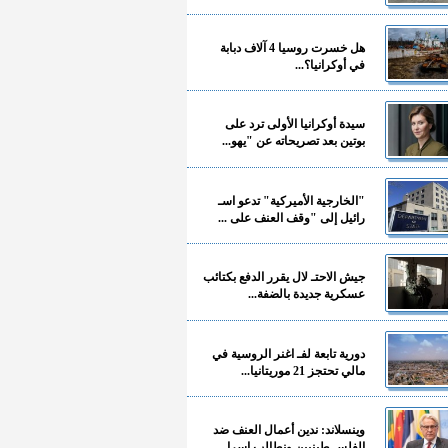
هل خسرت روسيا 4 آلاف دبابة
في أوكرانيا؟...
سيدة أوكرانيا الأولى ترد على
بوتين بعد تصريحاته عن "يهو...
"الخارجية الأميركية" تدعو اسـ
رائيل إلى "وقف العنف على ...
جيش الاحتـ لال يقرر الدفع بكتائب
عسكرية جديدة بالضفة...
دورية تابعة لفـ اغنر الروسية في
مالي تحتجز 21 موريتانيا...
وينسلاند: ندين أعمال العنف ضد
الفلسـ طينيين ونطالب إسرا...