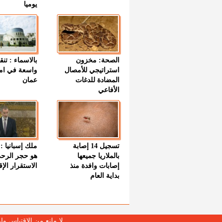
يوميا
الصحة: مخزون
بالاسماء : تنق
استراتيجي للأمصال
واسعة في اما
المضادة للدغات
عمان
الأفاعي
تسجيل 14 إصابة
ملك إسبانيا : 
بالملاريا جميعها
هو حجر الرح
إصابات وافدة منذ
الاستقرار الإ
بداية العام
لا مانع من الإقتباس وإ