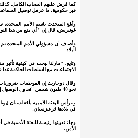
كما فرض عليهم الحجاب الكامل. كذلك 
غير حكومية، ما عرقل توصيل المساعدات
وأبلغ المتحدث باسم الأمم المتحدة، ستا
غوتيريش، قال إن "أي منع من هذا النو
وأضاف أن مسؤولي الأمم المتحدة تم 
البلاد.
وتابع: "مازلنا نبحث في كيفية تأثير هذ
الاجتماعات مع السلطات الحاكمة غدا 
وقال دوجاريك إن الموظفات ضروريات لت
نحو 40 مليون شخص "نحاول الوصول إلى 23 مليون رجل وامرأة وطفل بالمساعدات الإنسانية".
وتترأس البعثة الأممية بأفغانستان (يونا
في بلادها قرغيزستان.
وجاء تعيينها رئيسة للبعثة الأممية في 
الأمن.