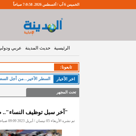
الخميس 6 آب / أغسطس 2026. 7:0:59 صباحاً
الرئيسية
حديث المدينة
عربي ودولي
تابعونا:
ا
اخر اﻷخبار
تحت المجهر
"آخر سبل توظيف النساء".. طا
تم نشره الأربعاء 05 نيسان / أبريل 2023 09:09 صباحاً