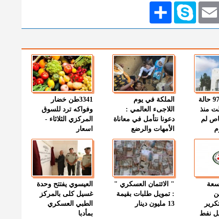
Emai
Skype
انشر
" الصحة " : 97 حالة
الملكة في يوم
3341طن خضار
ت منذ
اللاجىء العالمي :
وفواكه ترد للسوق
اص لم
دعونا نتأمل في معاناة
المركزي الثلاثاء -
م
الأمهات والرضع
اسعار
وسعة
" الائتمان العسكري "
العيسوي يفتتح وحدة
ن
: تمويل طلبات بقيمة
غسيل كلى بالمركز
كرير
13 مليون دينار
الطبي العسكري
ميل نفط
بمأدبا