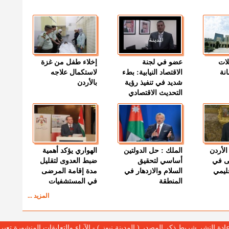
لات
عضو في لجنة
إخلاء طفل من غزة
نة
الاقتصاد النيابية: بطء
لاستكمال علاجه
شديد في تنفيذ رؤية
بالأردن
التحديث الاقتصادي
الأردن
الملك : حل الدولتين
الهواري يؤكد أهمية
ى في
أساسي لتحقيق
ضبط العدوى لتقليل
قليمي
السلام والازدهار في
مدة إقامة المرضى
المنطقة
في المستشفيات
المزيد ...
عادة النشر شريط ذكر المصدر ( المدينة نيوز ) - الآراء والتعليقات المنشورة تع