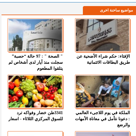
مواضيع ساخنة اخرى
الإفتاء: حكم شراء الأضحية عن
" الصحة " : 97 حالة “حصبة”
طريق البطاقات الائتمانية
سجلت منذ أيار لدى أشخاص لم
يتلقوا المطعوم
الملكة في يوم اللاجىء العالمي
3341طن خضار وفواكه ترد
: دعونا نتأمل في معاناة الأمهات
للسوق المركزي الثلاثاء - اسعار
والرضع