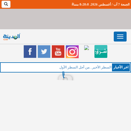
الجمعة 7 آب / أغسطس 2026. 8:28:9 مساءً
Toggle
navigation
اخر اﻷخبار
السطر الأخير...من أجل السطر الأول