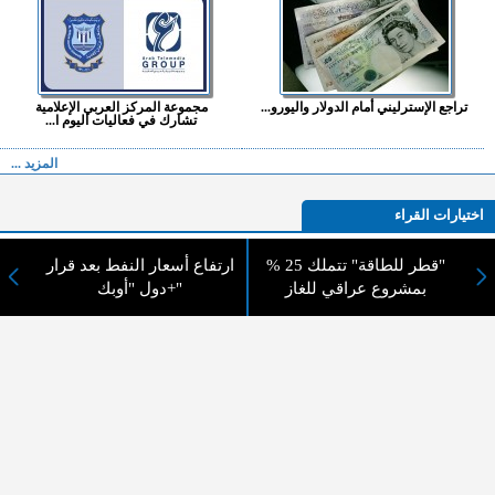
تراجع الإسترليني أمام الدولار واليورو...
مجموعة المركز العربي الإعلامية
تشارك في فعاليات اليوم ا...
المزيد ...
اختيارات القراء
"قطر للطاقة" تتملك 25 %
ارتفاع أسعار النفط بعد قرار
بمشروع عراقي للغاز
دول "أوبك+"
لا يوجد مقالات
لا مانع من الإقتباس وإعادة النشر شريط ذكر المصدر ( المدينة نيوز ) - الآراء والتعليقات
المنشورة تعبر عن رأي أصحابها فقط