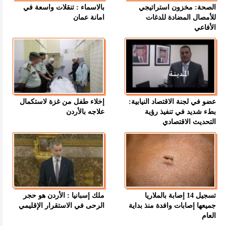
الصحة: مخزون استراتيجي
بالاسماء : تنقلات واسعة في
للأمصال المضادة للدغات
امانة عمان
الأفاعي
عضو في لجنة الاقتصاد النيابية:
إخلاء طفل من غزة لاستكمال
بطء شديد في تنفيذ رؤية
علاجه بالأردن
التحديث الاقتصادي
تسجيل 14 إصابة بالملاريا
ملك إسبانيا : الأردن هو حجر
جميعها إصابات وافدة منذ بداية
الرحى في الاستقرار الإقليمي
العام