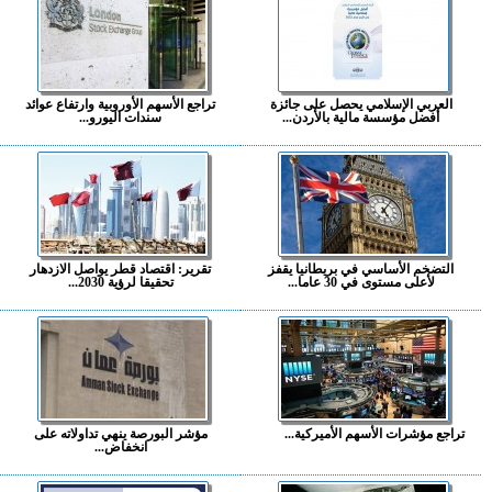
العربي الإسلامي يحصل على جائزة
تراجع الأسهم الأوروبية وارتفاع عوائد
أفضل مؤسسة مالية بالأردن...
سندات اليورو...
التضخم الأساسي في بريطانيا يقفز
تقرير: اقتصاد قطر يواصل الازدهار
لأعلى مستوى في 30 عاما...
تحقيقا لرؤية 2030...
تراجع مؤشرات الأسهم الأميركية...
مؤشر البورصة ينهي تداولاته على
انخفاض...