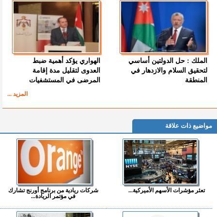
الملك : حل الدولتين أساسي
الهواري يؤكد أهمية ضبط
لتحقيق السلام والازدهار في
العدوى لتقليل مدة إقامة
المنطقة
المرضى في المستشفيات
المزيد ...
مواضيع ذات علاقة
تعثر مؤشرات الأسهم الأميركية...
شركات ريادية من برنامج أورنج تشارك
في مؤتمر الريادة...