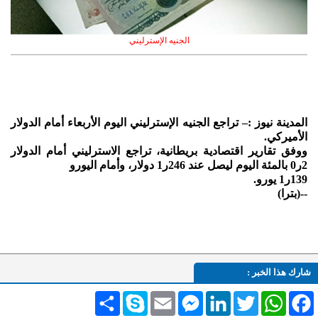
الجنيه الإسترليني
المدينة نيوز :– تراجع الجنيه الإسترليني اليوم الأربعاء أمام الدولار
الأميركي.
ووفق تقارير اقتصادية بريطانية، تراجع الاسترليني أمام الدولار
2ر0 بالمئة اليوم ليصل عند 246ر1 دولار، وأمام اليورو
139ر1 يورو.
--(بترا)
شارك هذا الخبر :
Facebook
WhatsApp
Twitter
LinkedIn
Messenger
Email
Skype
انشر