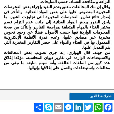
النزاهة و مكافحة الفساد، حسب السليحات.
وقال إن تلك المخالفات تتعلق بعدم التقيد بإجراء بعض الفحوصات
المخبرية المنصوص عليها على بعض المواد الغذائية، والتأخر في
إصدار نتائج تقارير الفحوصات المخبرية التي تجاوزت الشهر، ما
يلحق الضرر ببعض المواد الغذائية إلى جانب عدم التزام قسم
مختبر الغذاء بالمهام المتعلقة بمراجعة التقارير والتأكد من صحة
المعلومات الواردة فيها حسب الأصول، فضلا عن وجود فحوص
مخبرية غير مصادق عليها، وعدم قدرة الأنظمة الإلكترونية
المعمول بها في الغذاء والدواء على حصر التقارير المخبرية التي
يتم التعديل عليها.
من جهته، قال الهواري، إنه جرى تصويب بعض المخالفات
والاستيضاحات الواردة في تقارير ديوان المحاسبة، مؤكدا إغلاق
عدد كبير من الملفات العالقة، وأنه سيتم متابعة ما تبقى من
مخالفات واستيضاحات والعمل على إغلاقها وإنهائها.
شارك هذا الخبر :
Facebook
WhatsApp
Twitter
LinkedIn
Messenger
Email
Skype
انشر