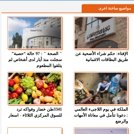
مواضيع ساخنة اخرى
الإفتاء: حكم شراء الأضحية عن
" الصحة " : 97 حالة “حصبة”
طريق البطاقات الائتمانية
سجلت منذ أيار لدى أشخاص لم
يتلقوا المطعوم
الملكة في يوم اللاجىء العالمي
3341طن خضار وفواكه ترد
: دعونا نتأمل في معاناة الأمهات
للسوق المركزي الثلاثاء - اسعار
والرضع