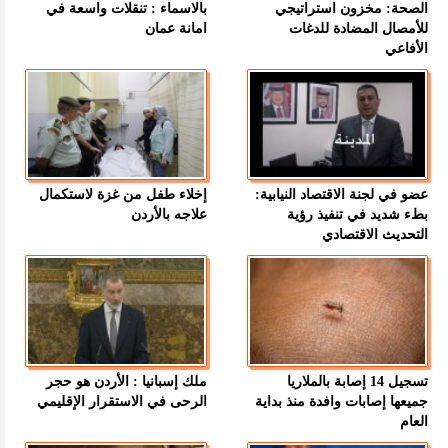
الصحة: مخزون استراتيجي
بالاسماء : تنقلات واسعة في
للأمصال المضادة للدغات
امانة عمان
الأفاعي
عضو في لجنة الاقتصاد النيابية:
إخلاء طفل من غزة لاستكمال
بطء شديد في تنفيذ رؤية
علاجه بالأردن
التحديث الاقتصادي
تسجيل 14 إصابة بالملاريا
ملك إسبانيا : الأردن هو حجر
جميعها إصابات وافدة منذ بداية
الرحى في الاستقرار الإقليمي
العام