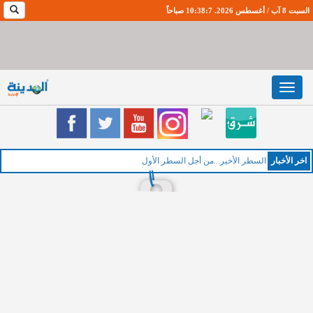
السبت 8 آب / أغسطس 2026. 10:38:8 صباحاً
Toggle
navigation
اخر اﻷخبار
السطر الأخير...من أجل السطر الأول