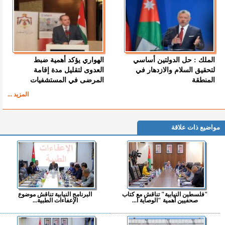
الملك : حل الدولتين أساسي
الهواري يؤكد أهمية ضبط
لتحقيق السلام والازدهار في
العدوى لتقليل مدة إقامة
المنطقة
المرضى في المستشفيات
المزيد ...
مواضيع ذات علاقة
"فلسطين النيابية" تناقش مع كتاب
البرنامج النيابية تناقش موضوع
صحفيين أهمية "الوصاية ا...
الإعفاءات الطبية...