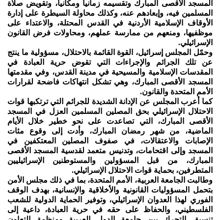
المسجد الأقصى المبارك وتقسيمه زمانياً ومكانياً، وتقويض صلاة
المسلمين فيه، وإبعادهم عنه، وكذلك محاولة السيطرة على إدارة
الأوقاف الإسلامية الأردنية في القدس المحتلة، والاعتداء على
موظفيها، ومنعهم من ممارسة عملهم، ومحاولات فرض القانون
الإسرائيلي.
وحمّل المجلس إسرائيل، القوة القائمة بالاحتلال، مسؤولية ما ينتج
عن تلك الجرائم والإجراءات التي تقوض حرية العبادة في
المقدسات الإسلامية والمسيحية في مدينة القدس، وفي مقدمتها
المسجد الأقصى المبارك، وهي تشكل انتهاكات فاضحة لقرارات
الأمم المتحدة والقانون.
كما أعرب المجلس عن الإدانة الشديدة للجرائم التي ترتكبها قوات
الاحتلال الإسرائيلي بحق المصلين المسلمين العزل في المسجد
الأقصى المبارك، التي تصاعدت على نحو خطير خلال الأيام
الماضية، من شهر رمضان المبارك، وأدت إلى وقوع مئات
الإصابات والاعتقالات، في صفوف المصلين المعتكفين في
المسجد وإلى اقتحامات، وتدنيس متعمد لقدسية المسجد الأقصى
المبارك، من قبل المسؤولين والمستوطنين الإسرائيليين
المتطرفين، بحماية قوات الاحتلال الإسرائيلي.
وطالبت الجامعة العربية، الأمم المتحدة، بما في ذلك مجلس الأمن
بتحمل المسؤوليات القانونية والأخلاقية والإنسانية، بهدف الوقف
الفوري لهذا العدوان الإسرائيلي، وتوفير الحماية الدولية للشعب
الفلسطيني، والحفاظ على حقه في حرية العبادة، داعية إلى
تنسيق التحرك بين جامعة الدول العربية ومنظمة التعاون