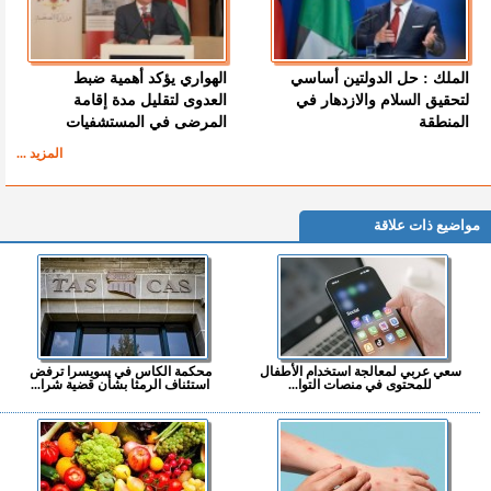
الملك : حل الدولتين أساسي
الهواري يؤكد أهمية ضبط
لتحقيق السلام والازدهار في
العدوى لتقليل مدة إقامة
المنطقة
المرضى في المستشفيات
المزيد ...
مواضيع ذات علاقة
سعي عربي لمعالجة استخدام الأطفال
محكمة الكاس في سويسرا ترفض
للمحتوى في منصات التوا...
استئناف الرمثا بشأن قضية شرا...