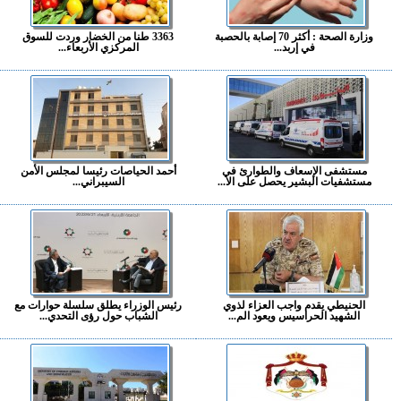
وزارة الصحة : أكثر 70 إصابة بالحصبة
3363 طنا من الخضار وردت للسوق
في إربد...
المركزي الأربعاء...
مستشفى الإسعاف والطوارئ في
أحمد الحياصات رئيسا لمجلس الأمن
مستشفيات البشير يحصل على الا...
السيبراني...
الحنيطي يقدم واجب العزاء لذوي
رئيس الوزراء يطلق سلسلة حوارات مع
الشهيد الحراسيس ويعود الم...
الشباب حول رؤى التحدي...