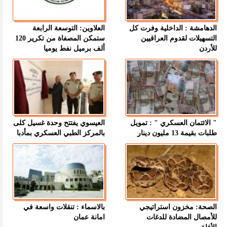
الدهامشة : الداخلية وفرت كل
العلاوين: التوسعة الرابعة
التسهيلات لقدوم العراقيين
ستمكن المصفاة من تكرير 120
للأردن
ألف برميل نفط يوميا
" الائتمان العسكري " : تمويل
العيسوي يفتتح وحدة غسيل كلى
طلبات بقيمة 13 مليون دينار
بالمركز الطبي العسكري بمأدبا
الصحة: مخزون استراتيجي
بالاسماء : تنقلات واسعة في
للأمصال المضادة للدغات
امانة عمان