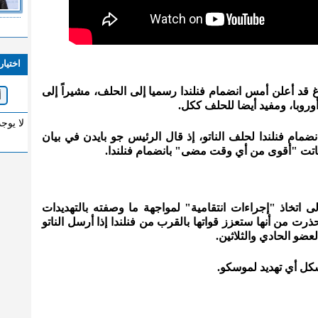
اختيار
رغ قد أعلن أمس انضمام فنلندا رسميا إلى الحلف، مشيراً إلى
وروبا، ومفيد أيضا للحلف ككل.
لا يوج
ضمام فنلندا لحلف الناتو، إذ قال الرئيس جو بايدن في بيان
باتت "أقوى من أي وقت مضى" بانضمام فنلندا.
اتخاذ "إجراءات انتقامية" لمواجهة ما وصفته بالتهديدات
حذرت من أنها ستعزز قواتها بالقرب من فنلندا إذا أرسل الناتو
عضو الحادي والثلاثين.
تشكل أي تهديد لموسكو.