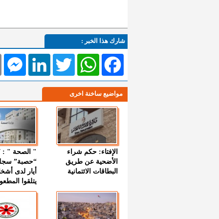
شارك هذا الخبر :
l
Messenger
LinkedIn
Twitter
WhatsApp
Facebook
مواضيع ساخنة اخرى
الإفتاء: حكم شراء
الأضحية عن طريق
“حصبة” سجل
البطاقات الائتمانية
أيار لدى أشخ
يتلقوا المطعو