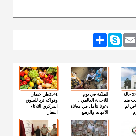
Emai
Skype
انشر
" الصحة " : 97 حالة
الملكة في يوم
3341طن خضار
ت منذ
اللاجىء العالمي :
وفواكه ترد للسوق
اص لم
دعونا نتأمل في معاناة
المركزي الثلاثاء -
م
الأمهات والرضع
اسعار