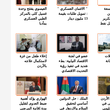
وسعة
" الائتمان العسكري "
العيسوي يفتتح وحدة
ن
: تمويل طلبات بقيمة
غسيل كلى بالمركز
كرير
13 مليون دينار
الطبي العسكري
ميل نفط
بمأدبا
لات
عضو في لجنة
إخلاء طفل من غزة
نة
الاقتصاد النيابية: بطء
لاستكمال علاجه
شديد في تنفيذ رؤية
بالأردن
التحديث الاقتصادي
الأردن
الملك : حل الدولتين
الهواري يؤكد أهمية
ى في
أساسي لتحقيق
ضبط العدوى لتقليل
قليمي
السلام والازدهار في
مدة إقامة المرضى