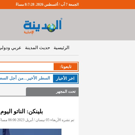
الجمعة 7 آب / أغسطس 2026. 8:7:29 مساءً
الرئيسية
حديث المدينة
عربي ودولي
تابعونا:
الخم
اخر اﻷخبار
تحت المجهر
بلينكن: الناتو الي
تم نشره الأربعاء 05 نيسان / أبريل 2023 06:06 مساءً