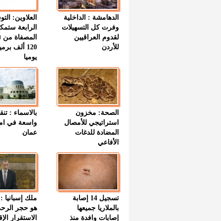
الدهامشة : الداخلية
العلاوين: الت
وفرت كل التسهيلات
الرابعة ستمك
لقدوم العراقيين
المصفاة من ت
للأردن
120 ألف بر
يوميا
الصحة: مخزون
بالاسماء : تنق
استراتيجي للأمصال
واسعة في اما
المضادة للدغات
عمان
الأفاعي
تسجيل 14 إصابة
ملك إسبانيا : 
بالملاريا جميعها
هو حجر الرح
إصابات وافدة منذ
الاستقرار الإ