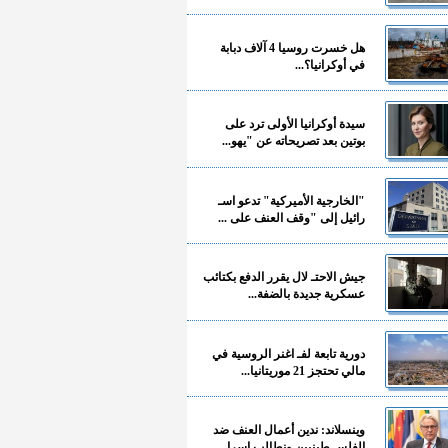
هل خسرت روسيا 4 آلاف دبابة
في أوكرانيا؟...
سيدة أوكرانيا الأولى ترد على
بوتين بعد تصريحاته عن "يهو...
"الخارجية الأميركية" تدعو اسـ
رائيل إلى "وقف العنف على ...
جيش الاحتـ لال يقرر الدفع بكتائب
عسكرية جديدة بالضفة...
دورية تابعة لفـ اغنر الروسية في
مالي تحتجز 21 موريتانيا...
وينسلاند: ندين أعمال العنف ضد
الفلسـ طينيين ونطالب إسرا...