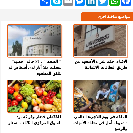
مواضيع ساخنة اخرى
الإفتاء: حكم شراء الأضحية عن
" الصحة " : 97 حالة “حصبة”
طريق البطاقات الائتمانية
سجلت منذ أيار لدى أشخاص لم
يتلقوا المطعوم
الملكة في يوم اللاجىء العالمي
3341طن خضار وفواكه ترد
: دعونا نتأمل في معاناة الأمهات
للسوق المركزي الثلاثاء - اسعار
والرضع