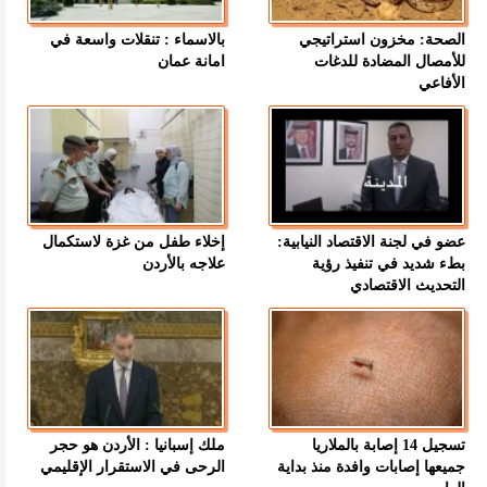
الصحة: مخزون استراتيجي
بالاسماء : تنقلات واسعة في
للأمصال المضادة للدغات
امانة عمان
الأفاعي
عضو في لجنة الاقتصاد النيابية:
إخلاء طفل من غزة لاستكمال
بطء شديد في تنفيذ رؤية
علاجه بالأردن
التحديث الاقتصادي
تسجيل 14 إصابة بالملاريا
ملك إسبانيا : الأردن هو حجر
جميعها إصابات وافدة منذ بداية
الرحى في الاستقرار الإقليمي