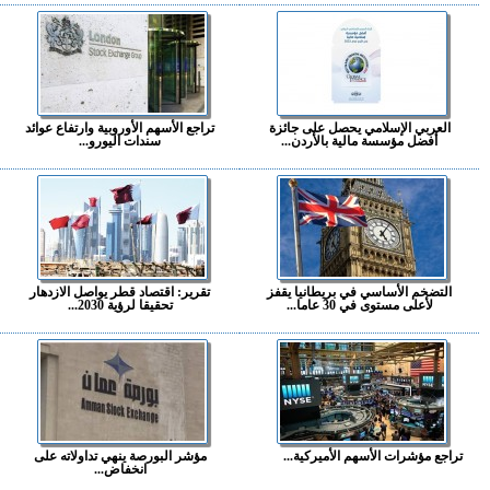
العربي الإسلامي يحصل على جائزة
تراجع الأسهم الأوروبية وارتفاع عوائد
أفضل مؤسسة مالية بالأردن...
سندات اليورو...
التضخم الأساسي في بريطانيا يقفز
تقرير: اقتصاد قطر يواصل الازدهار
لأعلى مستوى في 30 عاما...
تحقيقا لرؤية 2030...
تراجع مؤشرات الأسهم الأميركية...
مؤشر البورصة ينهي تداولاته على
انخفاض...