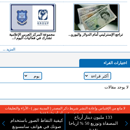
تراجع الإسترليني أمام الدولار واليورو...
مجموعة المركز العربي الإعلامية
تشارك في فعاليات اليوم ا...
المزيد ...
اختيارات القراء
لا يوجد مقالات
لا مانع من الإقتباس وإعادة النشر شريط ذكر المصدر ( المدينة نيوز ) - الآراء والتعليقات
المنشورة تعبر عن رأي أصحابها فقط
133 مليون دينار أرباح
كيفية التقاط الصور باستخدام
المصفاة وتوزيع 50 % ارباحا
صوتك في هواتف سامسونغ
نقدية