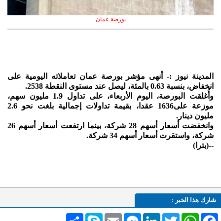
بورصة عمان
المدينة نيوز :- أنهى مؤشر بورصة عمان تعاملاته اليومية على
انخفاض، بنسبة 0.63 بالمئة، ليصل عند مستوى النقطة 2538.
وأُغلقت البورصة، اليوم الأربعاء، على تداول 1.9 مليون سهم،
موزعة على1636 عقدا، بقيمة تداولات إجمالية بلغت نحو 2.6
مليون دينار.
وانخفضت أسعار أسهم 28 شركة، بينما ارتفعت أسعار أسهم 26
شركة، واستقرت أسعار أسهم 34 شركة.
--(بترا)
شارك هذا الخبر :
Facebook
WhatsApp
Twitter
LinkedIn
Messenger
Email
Skype
انشر