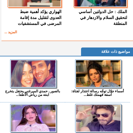
الملك : حل الدولتين أساسي
الهواري يؤكد أهمية ضبط
لتحقيق السلام والازدهار في
العدوى لتقليل مدة إقامة
المنطقة
المرضى في المستشفيات
المزيد ...
مواضيع ذات علاقة
أسماء جلال توجّه رسالة اعتذار لفتاة:
بالصور.. حمدي الميرغني يحتفل بتخرج
آسفة فهمتك غلط...
ابنته من رياض الأطفا...