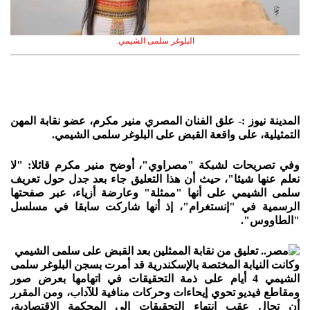
البلوغر سلمى الشيمي.
المدينة نيوز :- علق الفنان المصري منير مكرم، عضو نقابة المهن
التمثيلية، على واقعة القبض على البلوغر سلمى الشيمي.
وفي تصريحات لشبكة "مصراوي"، أوضح منير مكرم قائلا: "لا
نعلم عنها شيئا"، حيث أن هذا التعليق جاء بعد جدل حول تعريف
سلمى الشيمي على أنها "ممثلة" وعارضة أزياء، عبر صفحتها
الرسمية في "إنستغرام"، إذ أنها شاركت سابقا في مسلسل
"الطاووس".
وكانت النيابة المختصة بالإسكندرية قد أمرت بسجن البلوغر سلمى
الشيمي 4 أيام على ذمة التحقيقات في اتهامها بعرض صور
ومقاطع فيديو تحوي إيحاءات وحركات منافية للآداب، ومن المقرر
أن تحال عقب انتهاء التحقيقات إلى المحكمة الاقتصادية،