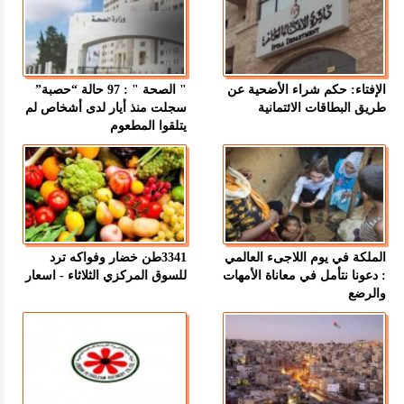
الإفتاء: حكم شراء الأضحية عن
" الصحة " : 97 حالة “حصبة”
طريق البطاقات الائتمانية
سجلت منذ أيار لدى أشخاص لم
يتلقوا المطعوم
الملكة في يوم اللاجىء العالمي
3341طن خضار وفواكه ترد
: دعونا نتأمل في معاناة الأمهات
للسوق المركزي الثلاثاء - اسعار
والرضع