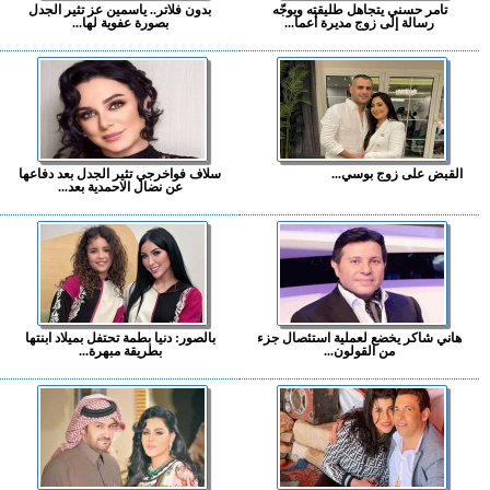
تامر حسني يتجاهل طليقته ويوجّه
بدون فلاتر.. ياسمين عز تثير الجدل
رسالة إلى زوج مديرة أعما...
بصورة عفوية لها...
القبض على زوج بوسي...
سلاف فواخرجي تثير الجدل بعد دفاعها
عن نضال الاحمدية بعد...
هاني شاكر يخضع لعملية استئصال جزء
بالصور: دنيا بطمة تحتفل بميلاد ابنتها
من القولون...
بطريقة مبهرة...