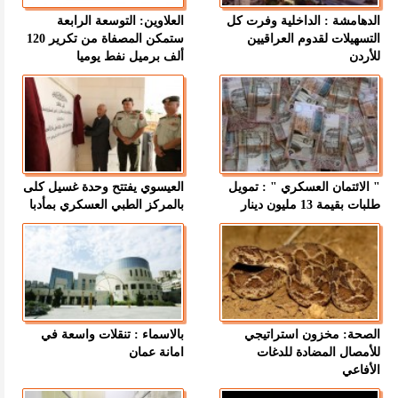
الدهامشة : الداخلية وفرت كل
العلاوين: التوسعة الرابعة
التسهيلات لقدوم العراقيين
ستمكن المصفاة من تكرير 120
للأردن
ألف برميل نفط يوميا
" الائتمان العسكري " : تمويل
العيسوي يفتتح وحدة غسيل كلى
طلبات بقيمة 13 مليون دينار
بالمركز الطبي العسكري بمأدبا
الصحة: مخزون استراتيجي
بالاسماء : تنقلات واسعة في
للأمصال المضادة للدغات
امانة عمان
الأفاعي