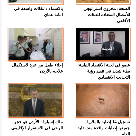
الصحة: مخزون استراتيجي
بالاسماء : تنقلات واسعة في
للأمصال المضادة للدغات
امانة عمان
الأفاعي
عضو في لجنة الاقتصاد النيابية:
إخلاء طفل من غزة لاستكمال
بطء شديد في تنفيذ رؤية
علاجه بالأردن
التحديث الاقتصادي
تسجيل 14 إصابة بالملاريا
ملك إسبانيا : الأردن هو حجر
جميعها إصابات وافدة منذ بداية
الرحى في الاستقرار الإقليمي
العام