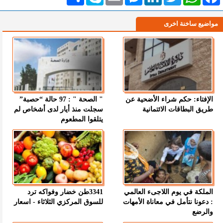
مواضيع ساخنة اخرى
الإفتاء: حكم شراء الأضحية عن
" الصحة " : 97 حالة “حصبة”
طريق البطاقات الائتمانية
سجلت منذ أيار لدى أشخاص لم
يتلقوا المطعوم
الملكة في يوم اللاجىء العالمي
3341طن خضار وفواكه ترد
: دعونا نتأمل في معاناة الأمهات
للسوق المركزي الثلاثاء - اسعار
والرضع