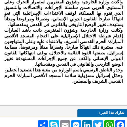
وأكدت وزارة الخارجية وشؤون المغتربين استمرار التحرك وعلى
المستوى العربي ضمن سلسلة الإجراءات والاتصالات والتنسيق
الذي تقوم بها المملكة، لوقف الاعتداءات الإسرائيلية التي تعد
انتهاكاً صارخاً للقانون الدولي الإنساني، وتصرفاً ومرفوضاً ومداناً
يستهدف تغيير الوضع التاريخي والقانوني في القدس ومقدساتها.
وكانت وزارة الخارجية وشؤون المغتربين دانت بأشد العبارات
إقدام شرطة الاحتلال الإسرائيلية على اقتحام المسجد الأقصى
المبارك/ الحرم القدسي الشريف والاعتداء عليه وعلى المتواجدين
فيه، معتبرة ذلك انتهاكاً صارخاً، وتصرفاً مداناً ومرفوضاً، مطالبة
إسرائيل، بصفتها القوة القائمة بالاحتلال، بوقف انتهاكاتها للقانون
الدولي الإنساني والكف عن جميع الإجراءات المستهدفة تغيير
الوضع التاريخي والقانوني في القدس ومقدساتها.
وحذر الناطق الرسمي باسم الوزارة من مغبة هذا التصعيد الخطير،
وحمّل إسرائيل مسؤولية سلامة المسجد الأقصى المبارك/ الحرم
القدسي الشريف والمصلين.
شارك هذا الخبر :
Facebook
WhatsApp
Twitter
LinkedIn
Messenger
Email
Skype
انشر