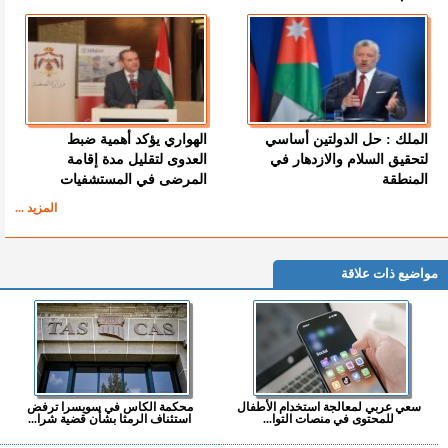
الملك : حل الدولتين أساسي
الهواري يؤكد أهمية ضبط
لتحقيق السلام والازدهار في
العدوى لتقليل مدة إقامة
المنطقة
المرضى في المستشفيات
المزيد ...
مواضيع ذات علاقة
سعي عربي لمعالجة استخدام الأطفال
محكمة الكاس في سويسرا ترفض
للمحتوى في منصات التوا...
استئناف الرمثا بشأن قضية شرا...