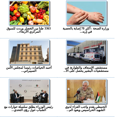
وزارة الصحة : أكثر 70 إصابة بالحصبة
3363 طنا من الخضار وردت للسوق
في إربد...
المركزي الأربعاء...
مستشفى الإسعاف والطوارئ في
أحمد الحياصات رئيسا لمجلس الأمن
مستشفيات البشير يحصل على الا...
السيبراني...
الحنيطي يقدم واجب العزاء لذوي
رئيس الوزراء يطلق سلسلة حوارات مع
الشهيد الحراسيس ويعود الم...
الشباب حول رؤى التحدي...