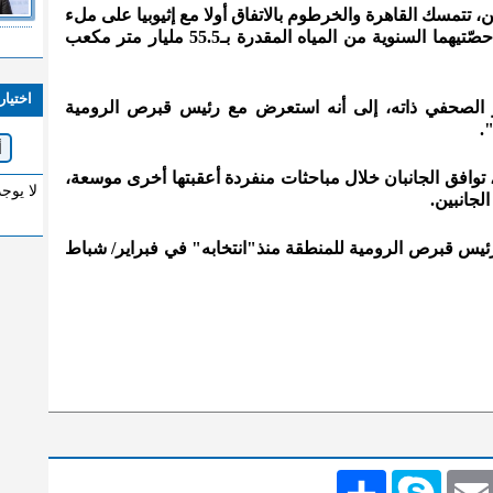
تمسك القاهرة والخرطوم بالاتفاق أولا مع إثيوبيا على ملء
السد وتشغيله، لضمان استمرار تدفق حصّتيهما السنوية من المياه المقدرة بـ55.5 مليار متر مكعب
اختيار
 الصحفي ذاته، إلى أنه استعرض مع رئيس قبرص الرومية
.
توافق الجانبان خلال مباحثات منفردة أعقبتها أخرى موسعة،
لا يوج
جانبين.
لرئيس قبرص الرومية للمنطقة منذ"انتخابه" في فبراير/ شباط
Emai
Skype
انشر