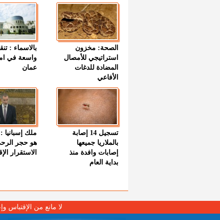
الصحة: مخزون
بالاسماء : تنق
استراتيجي للأمصال
واسعة في اما
المضادة للدغات
عمان
الأفاعي
تسجيل 14 إصابة
ملك إسبانيا : 
بالملاريا جميعها
هو حجر الرح
إصابات وافدة منذ
الاستقرار الإ
بداية العام
لا مانع من الإقتباس وإ