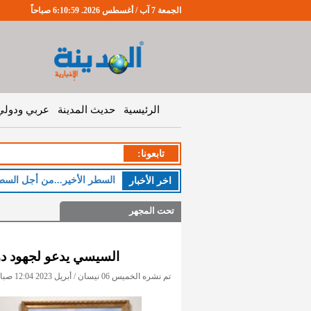
الجمعة 7 آب / أغسطس 2026. 6:11:0 صباحاً
الرئيسية
حديث المدينة
عربي ودولي
تابعونا:
السطر الأخير...من أجل السط
اخر اﻷخبار
تحت المجهر
السيسي يدعو لجهود دو
تم نشره الخميس 06 نيسان / أبريل 2023 12:04 صباحاً