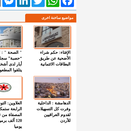
مواضيع ساخنة اخرى
الإفتاء: حكم شراء
الأضحية عن طريق
“حصبة” سجل
البطاقات الائتمانية
أيار لدى أشخ
يتلقوا المطعو
الدهامشة : الداخلية
العلاوين: الت
وفرت كل التسهيلات
الرابعة ستمك
لقدوم العراقيين
المصفاة من ت
للأردن
120 ألف بر
يوميا