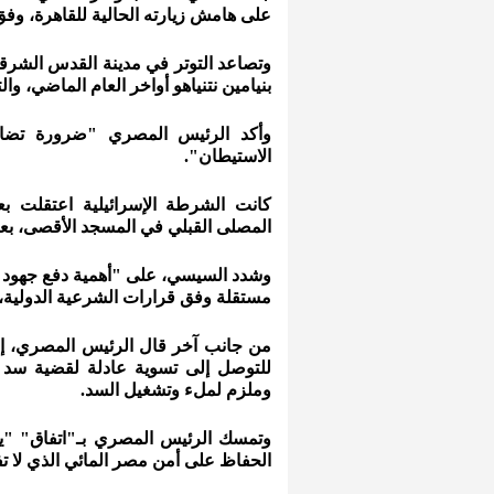
على هامش زيارته الحالية للقاهرة، وفق م
وتصاعد التوتر في مدينة القدس الشرقية
بنيامين نتنياهو أواخر العام الماضي، وا
وأكد الرئيس المصري "ضرورة تضاف
الاستيطان".
كانت الشرطة الإسرائيلية اعتقلت بع
المصلى القبلي في المسجد الأقصى، بعد
وشدد السيسي، على "أهمية دفع جهود ال
مستقلة وفق قرارات الشرعية الدولية،
من جانب آخر قال الرئيس المصري، إ
للتوصل إلى تسوية عادلة لقضية سد ال
وملزم لملء وتشغيل السد.
وتمسك الرئيس المصري بـ"اتفاق" "يح
الحفاظ على أمن مصر المائي الذي لا ت