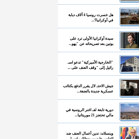
هل خسرت روسيا 4 آلاف دبابة
في أوكرانيا؟...
سيدة أوكرانيا الأولى ترد على
بوتين بعد تصريحاته عن "يهو...
"الخارجية الأميركية" تدعو اسـ
رائيل إلى "وقف العنف على ...
جيش الاحتـ لال يقرر الدفع بكتائب
عسكرية جديدة بالضفة...
دورية تابعة لفـ اغنر الروسية في
مالي تحتجز 21 موريتانيا...
وينسلاند: ندين أعمال العنف ضد
الفلسـ طينيين ونطالب إسرا...