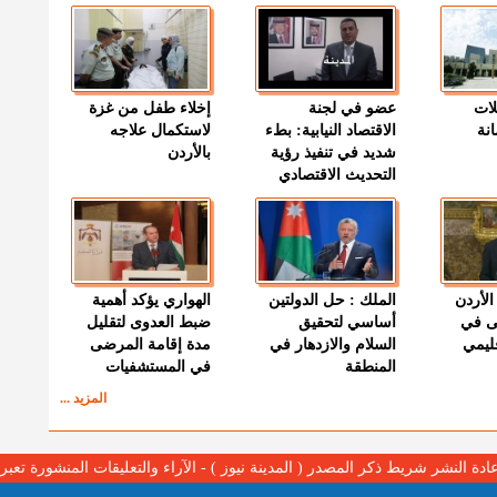
لات
عضو في لجنة
إخلاء طفل من غزة
نة
الاقتصاد النيابية: بطء
لاستكمال علاجه
شديد في تنفيذ رؤية
بالأردن
التحديث الاقتصادي
الأردن
الملك : حل الدولتين
الهواري يؤكد أهمية
ى في
أساسي لتحقيق
ضبط العدوى لتقليل
قليمي
السلام والازدهار في
مدة إقامة المرضى
المنطقة
في المستشفيات
المزيد ...
عادة النشر شريط ذكر المصدر ( المدينة نيوز ) - الآراء والتعليقات المنشورة تع