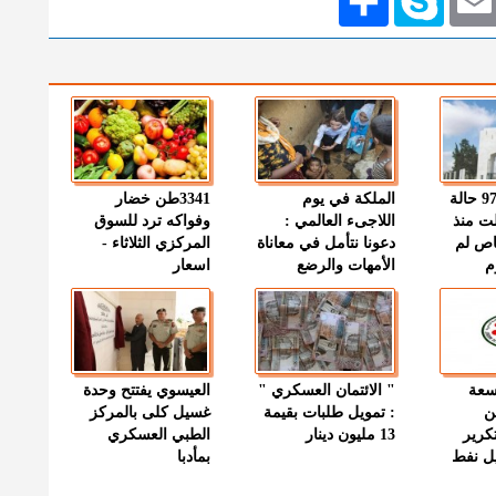
" الصحة " : 97 حالة
الملكة في يوم
3341طن خضار
ت منذ
اللاجىء العالمي :
وفواكه ترد للسوق
اص لم
دعونا نتأمل في معاناة
المركزي الثلاثاء -
م
الأمهات والرضع
اسعار
وسعة
" الائتمان العسكري "
العيسوي يفتتح وحدة
ن
: تمويل طلبات بقيمة
غسيل كلى بالمركز
كرير
13 مليون دينار
الطبي العسكري
ميل نفط
بمأدبا