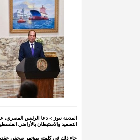
المدينة نيوز :- دعا الرئيس المصري، ع
التصعيد والاستيطان بالأراضي الفلسطين
جاء ذلك في كلمته بمؤتمر صحفي عقده