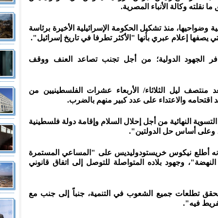
ا نقلته وكالة الأنباء المصرية.
 وضواحيها، منذ تشكيل الحكومة الإسرائيلية الأخيرة برئاسة
لتي يصفها إعلام عبري بأنها "الأكثر تطرفا في تاريخ إسرائيل".
ر الجهود الدولية؛ من أجل تجنب تصاعد العنف ووقف
د منتصف ليل الثلاثاء/ الأربعاء عشرات الفلسطينيين من
 اقتحامه والاعتداء على عدد كبير منهم بالضرب.
تسوية النهائية من أجل إحلال السلام وإقامة دولة فلسطينية
 وعلى أساس حل الدولتين".
نه أطلع نيكوس خريستودوليديس على "المساعي المستمرة
نهضة"، وجهود بلاده المتواصلة للتوصل إلى اتفاق قانوني
قق تطلعات جميع الشعوب في التنمية، جنباً إلى جنب مع
فريط فيه".